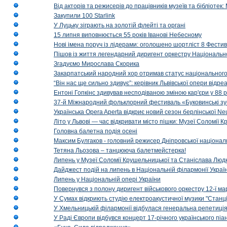
Від акторів та режисерів до працівників музеїв та бібліоте
Закупили 100 Starlink
У Луцьку зіграють на золотій флейті та органі
15 липня виповнюється 55 років Іванові Небесному
Нові імена поруч із лідерами: оголошено шортліст 8 Фест
Пішов із життя легендарний диригент оркестру Національн
Згадуємо Мирослава Скорика
Закарпатський народний хор отримав статус національног
“Він нас ще сильно здивує”: керівник Львівської опери відр
Ентоні Гопкінс здивував несподіваною зміною кар'єри у 88 ро
37-й Міжнародний фольклорний фестиваль «Буковинські зус
Українська Opera Aperta відкриє новий сезон берлінської Ne
Літо у Львові — час відкривати місто пішки: Музеї Соломії
Головна балетна подія осені
Максим Булгаков - головний режисер Дніпровської націонал
Тетяна Льозова – танцююча балетмейстерка!
Липень у Музеї Соломії Крушельницької та Станіслава Людк
Дайджест подій на липень в Національній філармонії Украї
Липень у Національній опері України
Повернувся з полону диригент військового оркестру 12-ї ма
У Сумах відкриють студію електроакустичної музики "Станці
У Хмельницькій філармонії відбулася генеральна репетиці
У Раді Європи відбувся концерт 17-річного українського пі