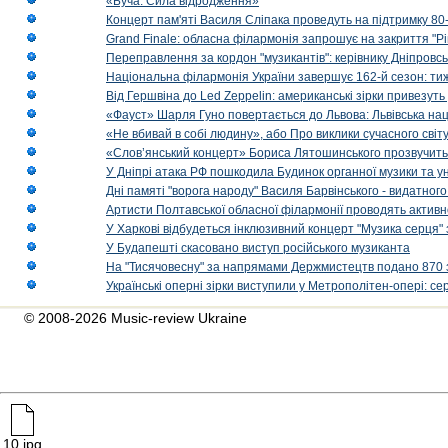
«Буча. Сила відродження»
Концерт пам'яті Василя Сліпака проведуть на підтримку 80
Grand Finale: обласна філармонія запрошує на закриття "Р
Переправлення за кордон "музикантів": керівнику Дніпровсь
Національна філармонія України завершує 162-й сезон: ти
Від Гершвіна до Led Zeppelin: американські зірки привезуть
«Фауст» Шарля Гуно повертається до Львова: Львівська на
«Не вбивай в собі людину», або Про виклики сучасного світ
«Слов’янський концерт» Бориса Лятошинського прозвучить
У Дніпрі атака РФ пошкодила Будинок органної музики та у
Дні памяті "ворога народу" Василя Барвінського - видатного
Артисти Полтавської обласної філармонії проводять активно
У Харкові відбудеться інклюзивний концерт "Музика серця" 
У Будапешті скасовано виступ російського музиканта
На "Тисячовесну" за напрямами Держмистецтв подано 870 за
Українські оперні зірки виступили у Метрополітен-опері: с
© 2008-2026 Music-review Ukraine
10.jpg