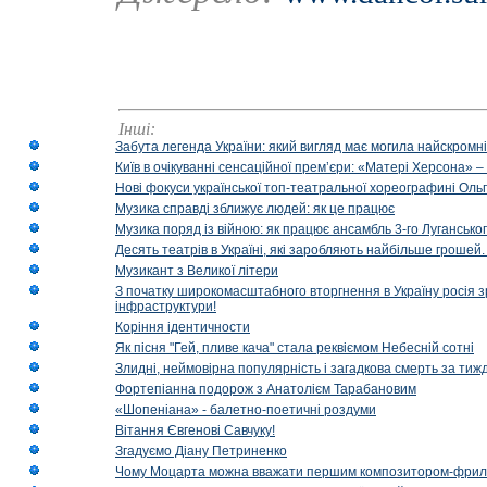
Інші:
Забута легенда України: який вигляд має могила найскромніш
Київ в очікуванні сенсаційної прем’єри: «Матері Херсона» 
Нові фокуси української топ-театральної хореографині Оль
Музика справді зближує людей: як це працює
Музика поряд із війною: як працює ансамбль 3-го Лугансько
Десять театрів в Україні, які заробляють найбільше гроше
Музикант з Великої літери
З початку широкомасштабного вторгнення в Україну росія з
інфраструктури!
Коріння ідентичности
Як пісня "Гей, пливе кача" стала реквіємом Небесній сотні
Злидні, неймовірна популярність і загадкова смерть за тиж
Фортепіанна подорож з Анатолієм Тарабановим
«Шопеніана» - балетно-поетичні роздуми
Вітання Євгенові Савчуку!
Згадуємо Діану Петриненко
Чому Моцарта можна вважати першим композитором-фри