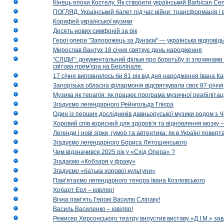
Кінець епохи Костелу. Як створити український Barbican Cen
ПОГЛЯД: Український балет під час війни: трансформація і 
Корифей української музики
Десять нових симфоній за рік
Герої опери "Запорожець за Дунаєм" — українська відповід
Мирослав Вантух 18 січня святкує день народження
“СЛІДИ”: документальний фільм про боротьбу зі злочинами 
світова прем’єра на Берлінале.
17 січня виповнилось би 81 рік від дня народження Івана К
Запорізька обласна філармонія відсвяткувала своє 87-річчя
Музика як терапія: як працює програма музичної реабілітаці
Згадуємо легендарного Рейнгольда Глієра
Один із перших дослідників давньоруської музики родом з 
Хоровий спів корисний для здоров’я та відновлення мозку
Легенди і нові зірки, гумор та автентика: як в Україні пове
Згадуємо легендарного Бориса Лятошинського
Чим відзначився 2025 рік у «Схід Опера» ?
Згадаємо «Кобзаря у фраку»
Згадуємо «батька хорової культури»
Пам’ятаємо легендарного тенора Івана Козловського
Хобарт Ерл – ювіляр!
Вічна пам’ять Герою Василю Сліпаку!
Василь Василенко – ювіляр!
Режисер Херсонського театру випустив виставу «Д.І.М.» за