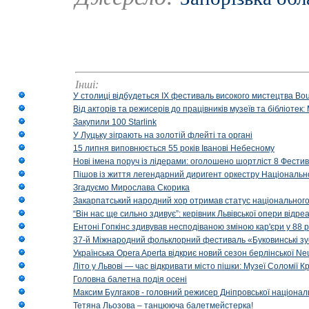
Інші:
У столиці відбудеться IX фестиваль високого мистецтва Bouq
Від акторів та режисерів до працівників музеїв та бібліоте
Закупили 100 Starlink
У Луцьку зіграють на золотій флейті та органі
15 липня виповнюється 55 років Іванові Небесному
Нові імена поруч із лідерами: оголошено шортліст 8 Фест
Пішов із життя легендарний диригент оркестру Національн
Згадуємо Мирослава Скорика
Закарпатський народний хор отримав статус національног
“Він нас ще сильно здивує”: керівник Львівської опери відр
Ентоні Гопкінс здивував несподіваною зміною кар'єри у 88 ро
37-й Міжнародний фольклорний фестиваль «Буковинські зус
Українська Opera Aperta відкриє новий сезон берлінської Ne
Літо у Львові — час відкривати місто пішки: Музеї Соломії
Головна балетна подія осені
Максим Булгаков - головний режисер Дніпровської націонал
Тетяна Льозова – танцююча балетмейстерка!