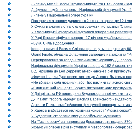
Липень у Музеї Соломії Крушельницької та Станіслава Людк
Дайджест подій на липень в Національній філармонії Украї
Липень у Національній опері України
Повернувся з полону диригент військового оркестру 12-ї ма
У Сумах відкриють студію електроакустичної музики "Станці
У Хмельницькій філармонії відбулася генеральна репетиці
У Раді Європи відбувся концерт 17-річного українського пі
«Буча. Сила відродження»
Концерт пам'яті Василя Сліпака проведуть на підтримку 80
Grand Finale: обласна філармонія запрошує на закриття "Р
Переправлення за кордон "музикантів": керівнику Дніпровсь
Національна філармонія України завершує 162-й сезон: ти
Від Гершвіна до Led Zeppelin: американські зірки привезуть
«Фауст» Шарля Гуно повертається до Львова: Львівська на
«Не вбивай в собі людину», або Про виклики сучасного світ
«Слов’янський концерт» Бориса Лятошинського прозвучить
У Дніпрі атака РФ пошкодила Будинок органної музики та у
Дні памяті "ворога народу" Василя Барвінського - видатного
Артисти Полтавської обласної філармонії проводять активно
У Харкові відбудеться інклюзивний концерт "Музика серця" 
У Будапешті скасовано виступ російського музиканта
На "Тисячовесну" за напрямами Держмистецтв подано 870 за
Українські оперні зірки виступили у Метрополітен-опері: с