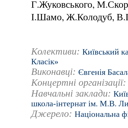
Г.Жуковського, М.Скор
І.Шамо, Ж.Колодуб, В.Г
Колективи:
Київський к
Класік»
Виконавці:
Євгенія Басал
Концертні організації
Навчальні заклади:
Киї
школа-інтернат ім. М.В. Л
Джерело:
Національна ф