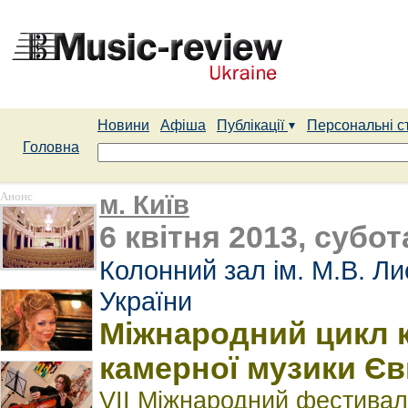
Новини
Афіша
Публікації
Персональні с
Головна
Анонс
м. Київ
6 квітня 2013, субот
Колонний зал ім. М.В. Л
України
Міжнародний цикл к
камерної музики Єв
VІІ Міжнародний фестивал