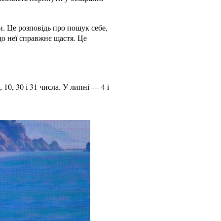
ми. Це розповідь про пошук себе,
до неї справжнє щастя. Це
10, 30 і 31 числа. У липні — 4 і