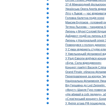
Ентоні Гопкінс здивував неспо
37-й Міжнародний фольклорни
Українська Opera Aperta відкр
Літо у Львові — час відкрива
Головна балетна подія осені
Максим Булгаков - головний р
Тетяна Льозова – танцююча б
Липень у Музеї Соломії Круше
Дайджест подій на липень в Н
Липень у Національній опері 
Повернувся з полону диригент 
У Сумах відкриють студію еле
У Хмельницькій філармонії в
У Раді Європи відбувся концер
«Буча. Сила відродження»
Концерт пам'яті Василя Сліпа
Grand Finale: обласна філарм
Переправлення за кордон "муз
Національна філармонія Украї
Від Гершвіна до Led Zeppelin:
«Фауст» Шарля Гуно повертає
«Не вбивай в собі людину», аб
«Слов’янський концерт» Бори
У Дніпрі атака РФ пошкодила 