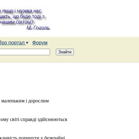
Про портал
Форум
я маленьким і дорослим
ному світі справді здійснюються
ливість поринути у безкрайні