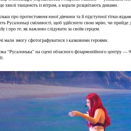
де хвилі танцюють із вітром, а корали розцвітають дивами.
ільки про протистояння юної дівчини та її підступної тітки-відь
ачить Русалоньці сміливості, щоб здійснити свою мрію, чи прийде 
жбу і про те, як важливо слідувати за своїм серцем.
чі мали змогу сфотографуватися з казковими героями.
азка “Русалонька” на сцені обласного філармонійного центру — 9, 
0.