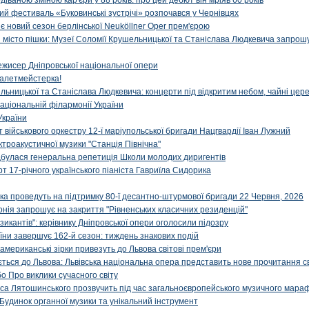
діваною зміною кар'єри у 88 років: про цей дебют він мріяв 60 років
й фестиваль «Буковинські зустрічі» розпочався у Чернівцях
иє новий сезон берлінської Neuköllner Oper прем'єрою
ти місто пішки: Музеї Соломії Крушельницької та Станіслава Людкевича запрошу
ежисер Дніпровської національної опери
алетмейстерка!
льницької та Станіслава Людкевича: концерти під відкритим небом, чайні цер
аціональній філармонії України
України
військового оркестру 12-ї маріупольської бригади Нацгвардії Іван Лужний
ктроакустичної музики "Станція Північна"
ідбулася генеральна репетиція Школи молодих диригентів
т 17-річного українського піаніста Гавриїла Сидорика
ка проведуть на підтримку 80-ї десантно-штурмової бригади 22 Червня, 2026
онія запрошує на закриття "Рівненських класичних резиденцій"
икантів": керівнику Дніпровської опери оголосили підозру
ни завершує 162-й сезон: тиждень знакових подій
 американські зірки привезуть до Львова світові прем'єри
ться до Львова: Львівська національна опера представить нове прочитання с
о Про виклики сучасного світу
са Лятошинського прозвучить під час загальноєвропейського музичного мара
Будинок органної музики та унікальний інструмент