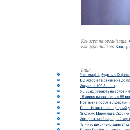
Концертна організація:
Концертний зал:
Концерт
Інші:
У столиці відбудеться IX фест
Від акторів та режисерів до п
Закупили 100 Starlink
У Луцьку зіграють на золотій 
15 липня виповнюється 55 рок
Нові імена поруч із лідерами
Пішов із життя легендарний д
Згадуємо Мирослава Скорика
Закарпатський народний хор 
“Він нас ще сильно здивує”: к