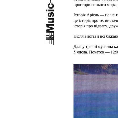
простори синього моря, 
Історія Аріель — це не т
це історія про те, вист
історія про відвагу, дру
Після вистави всі бажаю
Далі у травні музична к
5 числа. Початок — 12:0