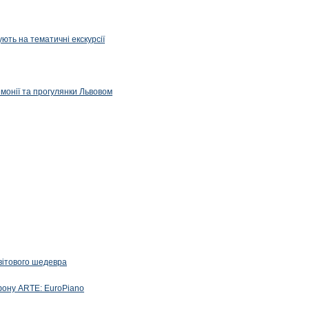
ють на тематичні екскурсії
емонії та прогулянки Львовом
вітового шедевра
фону ARTE: EuroPiano