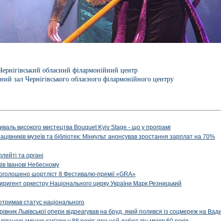
Чернігівський обласний філармонійний центр
ний зал Чернігівського обласного філармонійного центру
иваль високого мистецтва Bouquet Kyiv Stage - що у програмі
рацівників музеїв та бібліотек: Мінкульт анонсував зростання зарплат на 70%
флейті та органі
ів Іванові Небесному
: оголошено шортліст 8 Фестивалю-премії «GRA»
иригент оркестру Національного цирку України Марк Резницький
отримав статус національного
ерівник Львівської опери відреагував на бруд, який полився із соцмереж на Ва