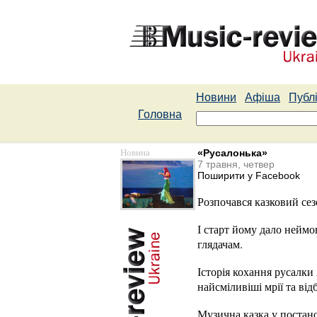
Новини
Афіша
Публі
Головна
Новина
«Русалонька»
7 травня, четвер
Поширити у Facebook
Розпочався казковий сез
І старт йому дало неймо
глядачам.
Історія кохання русалки
найсміливіші мрії та ві
Музична казка у постан