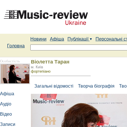
Новини
Афіша
Публікації
Персональні с
Головна
Особистість
Віолетта Таран
м. Київ
фортепіано
Загальні відомості
Творча біографія
Тво
Афіша
Аудіо
Відео
Записи