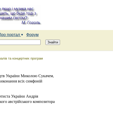
Про портал
Форум
алів та концертних програм
цтв України Миколою Сукачем,
виконання всіх симфоній
ртиста України Андрія
кого австрійського композитора