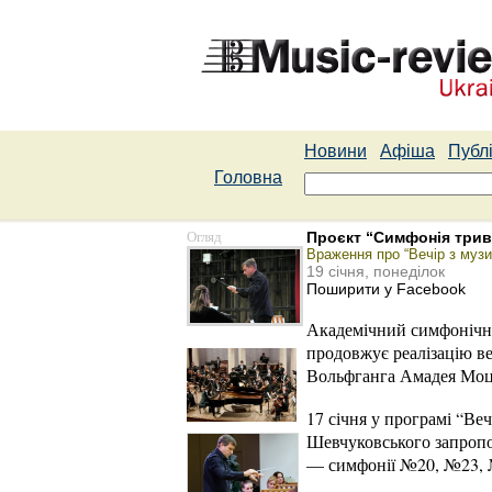
Новини
Афіша
Публі
Головна
Огляд
Проєкт “Симфонія трив
Враження про “Вечір з муз
19 січня, понеділок
Поширити у Facebook
Академічний симфонічн
продовжує реалізацію в
Вольфганга Амадея Моца
17 січня у програмі “Ве
Шевчуковського запропо
— симфонії №20, №23, 