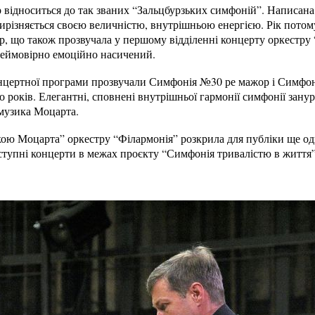
відноситься до так званих “Зальцбурзьких симфоній”. Написана 
вирізняється своєю величністю, внутрішньою енергією. Рік пото
 що також прозвучала у першому відділенні концерту оркестру “
 неймовірно емоційно насичений.
онцертної програми прозвучали Симфонія №30 ре мажор і Симфо
о років. Елегантні, сповнені внутрішньої гармонії симфонії зану
музика Моцарта.
ою Моцарта” оркестру “Філармонія” розкрила для публіки ще одн
наступні концерти в межах проєкту “Симфонія тривалістю в життя”