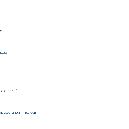
ок
леджу
их вершин”
ть відстаней — голоси