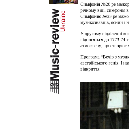
Симфонія №20 ре мажор 
річному віці, симфонія 
Симфонію №23 ре мажор,
музикознавців, ясний і
У другому відділенні к
відносяться до 1773-74-г
атмосферу, що створює 
Програма “Вечір з музик
австрійського генія. І 
відкриття.