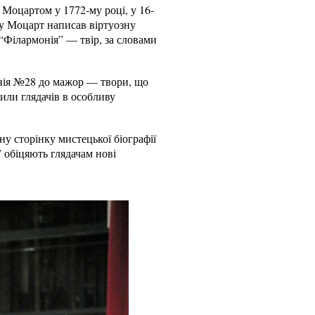
Моцартом у 1772-му році, у 16-
му Моцарт написав віртуозну
Філармонія” — твір, за словами
нія №28 до мажор — твори, що
рили глядачів в особливу
у сторінку мистецької біографії
 обіцяють глядачам нові