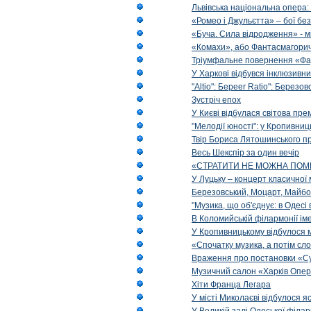
Львівська національна опера:
«Ромео і Джульєтта» – бої бе
«Буча. Сила відродження» - м
«Комахи», або Фантасмагори
Тріумфальне повернення «Фа
У Харкові відбувся інклюзивни
"Altio": Береer Ratio": Березов
Зустріч епох
У Києві відбулася світова пре
"Мелодії юності": у Кропивни
Твір Бориса Лятошинського пр
Весь Шекспір за один вечір
«СТРАТИТИ НЕ МОЖНА ПОМ
У Луцьку – концерт класичної 
Березовський, Моцарт, Майбо
"Музика, що об'єднує: в Одес
В Коломийській філармонії ім
У Кропивницькому відбулося 
«Спочатку музика, а потім сл
Враження про постановки «Су
Музичний салон «Харків Опера
Хіти Франца Легара
У місті Миколаєві відбулося 