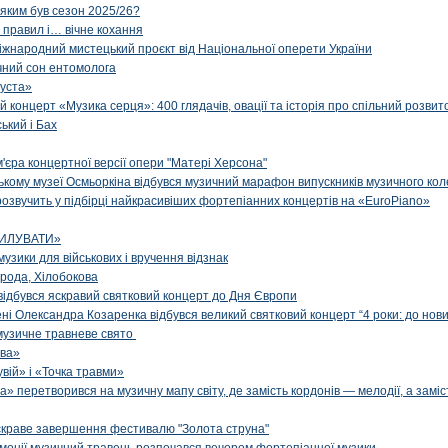
 яким був сезон 2025/26?
з правил і… вічне кохання
іжнародний мистецький проєкт від Національної оперети України
чний сон ентомолога
уста»
й концерт «Музика серця»: 400 глядачів, овації та історія про спільний розвит
ський і Бах
м'єра концертної версії опери "Матері Херсона"
цькому музеї Осмьоркіна відбувся музичний марафон випускників музичного ко
озвучить у підбірці найкрасивіших фортепіанних концертів на «EuroPiano»
ИЛУВАТИ»
музики для військових і вручення відзнак
рода, Хілобокова
і відбувся яскравий святковий концерт до Дня Європи
ені Олександра Козаренка відбувся великий святковий концерт “4 роки: до нов
музичне травневе свято
ова»
вій» і «Точка травми»
» перетворився на музичну мапу світу, де замість кордонів — мелодії, а заміс
яскраве завершення фестивалю "Золота струна"