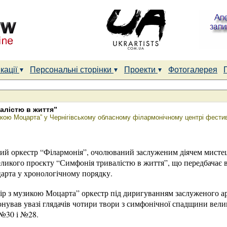
кації
Персональні сторінки
Проекти
Фотогалерея
алістю в життя”
икою Моцарта” у Чернігівському обласному філармонічному центрі фестив
ий оркестр “Філармонія”, очолюваний заслуженим діячем мисте
еликого проєкту “Симфонія тривалістю в життя”, що передбачає 
рта у хронологічному порядку.
чір з музикою Моцарта” оркестр під диригуванням заслуженого а
нував увазі глядачів чотири твори з симфонічної спадщини вели
№30 і №28.