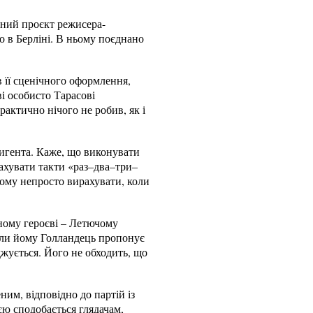
йний проєкт режисера-
о в Берліні. В ньому поєднано
в її сценічного оформлення,
ві особисто Тарасові
актично нічого не робив, як і
ригента. Каже, що виконувати
рахувати такти «раз–два–три–
тому непросто вирахувати, коли
ному героєві – Летючому
оли йому Голландець пропонує
джується. Його не обходить, що
еним, відповідно до партій із
єю сподобається глядачам,