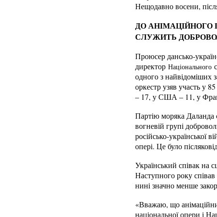
Нещодавно восени, після
ДО АНІМАЦІЙНОГО П
СЛУЖИТЬ ДОБРОВ
Проюсер дансько-україн
директор
с
Національного
одного з найвідоміших з
оркестр узяв участь у 8
– 17, у США – 11, у Фран
Партію моряка Даланда 
вогневій групі доброво
російсько-української в
опері. Це було післяков
Український співак на с
Наступного року співав 
нині значно менше зако
«Вважаю, що анімаційний
національної опери і На