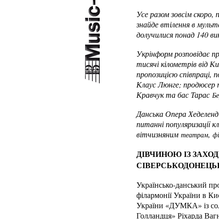
Усе разом зовсім скоро,
знайде втілення в муль
долучилися понад 140 вик
Укрінформ розповідає про
тисячі кілометрів від Ки
пропозицією співпраці,
Клаус Люнге; продюсер 
Кравчук та бас Тарас
Б
Данська Опера Хеделенд 
питанні популяризації кл
вітчизняним
,
театрам
ф
ДІВЧИНОЮ ІЗ ЗАХО
СІВЕРСЬКОДОНЕЦЬ
Українсько-данський про
філармонії України в Ки
України «ДУМКА» із сол
Голландця» Ріхарда Ваг