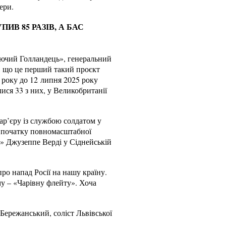
ери.
В 85 РАЗІВ, А БАС
тючий Голландець», генеральний
, що це перший такий проєкт
2 року до 12 липня 2025 року
ися 33 з них, у Великобританії
кар’єру із службою солдатом у
я початку повномасштабної
а» Джузеппе Верді у Сіднейській
ро напад Росії на нашу країну.
му – «Чарівну флейту». Хоча
Бережанський, соліст Львівської