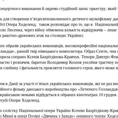
концертного виконання й окремо студійний запис оркестру, який
 для створення п’ятдесятихвилинного дитячого мультфільму да
йті Опера Хеделенд, також розповідає про те, що в Національній
оли Лисенка, через війну обмежена кількість відвідувачів – лише
их ракетно-дронових атак на столицю України).
их образів українських виконавців, високопрофесійні національн
ландця», ранній твір німецького композитора. Образ Сенти, чия
ворила сопрано Ксенія Бахрітдінова-Кравчук. Тенори Дмитро Фо
астю і розпачем, баритон Володимир Козлов уособив трагічну по
в глибину і фатальність прокляття головного героя, якого може
 в Данії за участі п’ятьох українських виконавців, які не раз в
ійного фільму данського виробництва про «Летючого Голландця».
країнською мовами відбудеться в обраних кінотеатрах 10 грудня
ютубі Опери Хеделенд.
що солістку Національної опери України Ксенію Бахрітдінову-Кра
 Мінні в опері Пучіні «Дівчина з Заходу» оперного театру Хедел