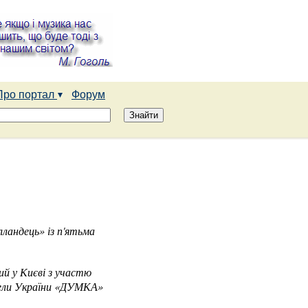
Про портал
Форум
лландець» із п'ятьма
ий у Києві з участю
апели України «ДУМКА»