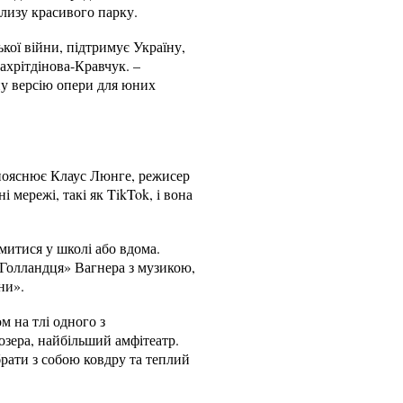
близу красивого парку.
кої війни, підтримує Україну,
Бахрітдінова-Кравчук. –
ну версію опери для юних
 пояснює Клаус Люнге, режисер
 мережі, такі як TikTok, і вона
митися у школі або вдома.
Голландця» Вагнера з музикою,
ни».
м на тлі одного з
озера, найбільший амфітеатр.
 брати з собою ковдру та теплий