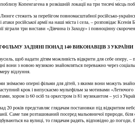
поблизу Копенгагена в розкішній локації на три тисячі місць по
Люнге стежить за перебігом повномасштабної російсько-українсь
 атаки російської армії на наші міста і села, – розповідає Ксенія 
ї зіграли три вистави «Дівчина із Заходу» і повноцінну скороче
ФІЛЬМУ ЗАДІЯНІ ПОНАД 140 ВИКОНАВЦІВ З УКРАЇНИ
усиль, щоб надати дітям можливість відкрити для себе оперу, –
дні вони з новою музикою знайомляться переважно через соціальні
меру відлуння.
и знімаємо оперні фільми для дітей, з якими вони можуть знайо
аступний крок і випускаємо мультфільм за мотивами «Летючого 
ами, хором із 60 осіб та оркестром із 81 музикантом – усі з Украї
д 20 років представляє глядачам постановки під відкритим небо
нії. Саме там розташований посеред мальовничої природи, біля 
дбуваються на вулиці, то глядачам радять, відповідно до погоди,