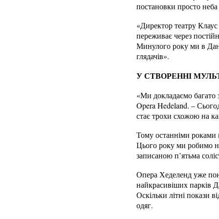
постановки просто неба 
«Директор театру Клаус 
переживає через постійні
Минулого року ми в Дані
глядачів».
У СТВОРЕННІ МУЛЬТ
«Ми докладаємо багато з
Opera Hedeland. – Сього
стає трохи схожою на ка
Тому останніми роками м
Цього року ми робимо н
записаною п’ятьма соліст
Опера Хеделенд уже пона
найкрасивіших парків Да
Оскільки літні покази ві
одяг.