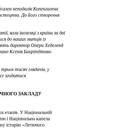
йсален неподалік Копенгагена
стецтва. До його створення
ї, коли іноземці з країни за дві
ися до наших митців із
тують директор Опери Хеделенд
ано Ксенія Бахрітдінова-
 трьох тисяч глядачів, у
оже згодитися
ЗИЧНОГО ЗАКЛАДУ
х етапів. У Національній
ни і Національна капела
ну історію «Летючого