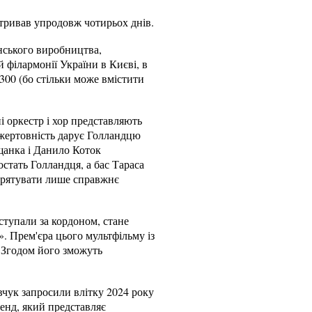
 тривав упродовж чотирьох днів.
нського виробництва,
 філармонії України в Києві, в
 300 (бо стільки може вмістити
і оркестр і хор представляють
 жертовність дарує Голландцю
щанка і Данило Коток
стать Голландця, а бас Тараса
 врятувати лише справжнє
иступали за кордоном, стане
 Прем'єра цього мультфільму із
. Згодом його зможуть
вчук запросили влітку 2024 року
енд, який представляє