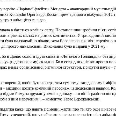
ну версію «Чарівної флейти» Моцарта – авангардний мультимеді
ника Komische Oper Баррі Коски, прем’єра якого відбулася 2012-г
 гру з анімацією та відео.
бувала в багатьох країнах світу. Постановники зробили п’ять сеті
вали в різних містах на різних континентах. У тригодинній виста
 було надзвичайно цікаво, хоча його персонаж мізансценічно пр
дії просто намальовані. Виконання було в Ізраїлі у 2021-му.
 бо в Данію солісти їдуть співати «Летючого Голландця» без ди
совку» (під фонограму) складно. Бо в естрадних піснях просто по
орах немає організованої ритмічної структури, присутні паузи – 
 створений, щоби бути контрастом сумному, загадковому і міфіч
и – місцями досить комічний персонаж, із людськими вадами. К
д віддав йому за дружину «мою» доньку – то він із радістю пого
йома з цим нареченим», – коментує Тарас Бережанський.
ідлітка каже, що навіть є сімейні жарти про те, хто буде її нареч
ому, упевнений, що українсько-данська оперна історія з анімаці