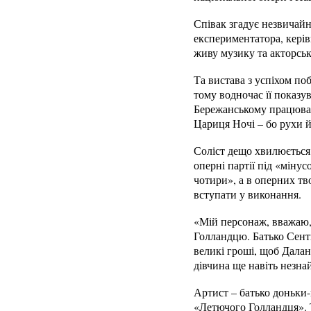
Співак згадує незвичай
експериментатора, керів
живу музику та акторську
Та вистава з успіхом по
тому водночас її показу
Бережанському працювати
Цариця Ночі – бо рухи й 
Соліст дещо хвилюється,
оперні партії під «міну
чотири», а в оперних тв
вступати у виконання.
«Мій персонаж, вважаю,
Голландцю. Батько Сент
великі гроші, щоб Далан
дівчина ще навіть незна
Артист – батько доньки-п
«Летючого Голландця». Т