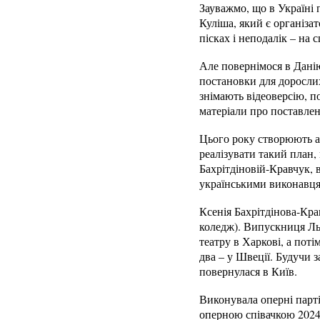
Зауважмо, що в Україні
Куліша, який є організ
пісках і неподалік – н
Але повернімося в Дані
постановки для дорослих
знімають відеоверсію, по
матеріали про поставлен
Цього року створюють а
реалізувати такий план
Бахрітдіновій-Кравчук, 
українськими виконавцям
Ксенія Бахрітдінова-Кра
коледж). Випускниця Льв
театру в Харкові, а поті
два – у Швеції. Будучи 
повернулася в Київ.
Виконувала оперні партії
оперною співачкою 2024 р