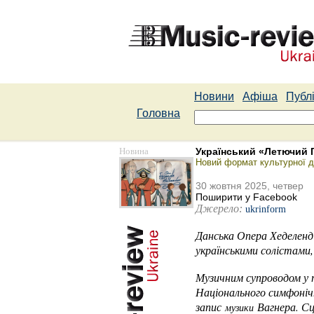
Новини
Афіша
Публі
Головна
Новина
Український «Летючий Г
Новий формат культурної ди
30 жовтня 2025, четвер
Поширити у Facebook
Джерело:
ukrinform
Данська Опера Хеделенд 
українськими солістами
Музичним супроводом у т
Національного симфоніч
запис
Вагнера. Сц
музики