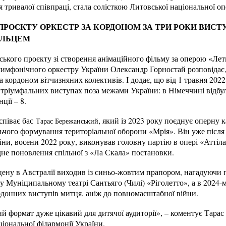
 тривалої співпраці, стала солісткою Литовської національної оп
РОЄКТУ ОРКЕСТР ЗА КОРДОНОМ ЗА ТРИ РОКИ ВИСТУПИ
ОЛЬЦЕМ
ського проєкту зі створення анімаційного фільму за оперою «Ле
имфонічного оркестру України Олександр Горностай розповідає
а кордоном вітчизняних колективів. І додає, що від 1 травня 202
5 тріумфальних виступах поза межами України: в Німеччині відбул
ції – 8.
співає бас
, який із 2023 року поєднує оперну 
Тарас Бережанський
льчого формування територіальної оборони «Мрія». Він уже післ
ійни, восени 2022 року, виконував головну партію в опері «Аттіл
ідне поновлення спільної з «Ла Скала» постановки.
цену в Австралії виходив із синьо-жовтим прапором, нагадуючи п
у Муніципальному театрі Сантьяго (Чилі) «Ріголетто», а в 2024-
рдонних виступів митця, аніж до повномасштабної війни.
 формат дуже цікавий для дитячої аудиторії», – коментує Тарас 
ціональної філармонії України.