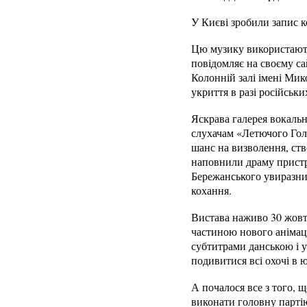
У Києві зробили запис 
Цю музику використають
повідомляє на своєму са
Колонній залі імені Мик
укриття в разі російськ
Яскрава галерея вокальн
слухачам «Летючого Гол
шанс на визволення, ст
наповнили драму пристр
Бережанського увиразни
кохання.
Вистава наживо 30 жовтня
частиною нового анімац
субтитрами данською і у
подивитися всі охочі в 
А почалося все з того, 
виконати головну партію