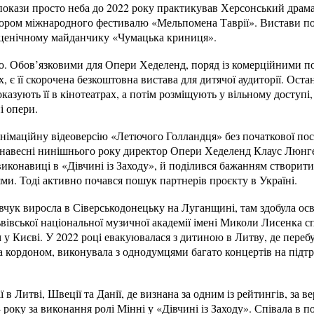
 покази просто неба до 2022 року практикував Херсонський драм
атором міжнародного фестивалю «Мельпомена Таврії». Вистави п
а сценічному майданчику «Чумацька криниця».
ю. Обов’язковими для Опери Хеделенд, поряд із комерційними п
, є її скорочена безкоштовна вистава для дитячої аудиторії. Ост
казують її в кінотеатрах, а потім розміщують у вільному доступі,
і опери.
німаційну відеоверсію «Летючого Голландця» без початкової по
, навесні нинішнього року директор Опери Хеделенд Клаус Люнге
виконавиці в «Дівчині із Заходу», й поділився бажанням створити 
и. Тоді активно почався пошук партнерів проєкту в Україні.
вчук виросла в Сіверськодонецьку на Луганщині, там здобула осв
івської національної музичної академії імені Миколи Лисенка с
м у Києві. У 2022 році евакуювалася з дитиною в Литву, де перебу
за кордоном, виконувала з однодумцями багато концертів на підт
 в Литві, Швеції та Данії, де визнана за одним із рейтингів, за 
оку за виконання ролі Мінні у «Дівчині із Заходу». Співала в по