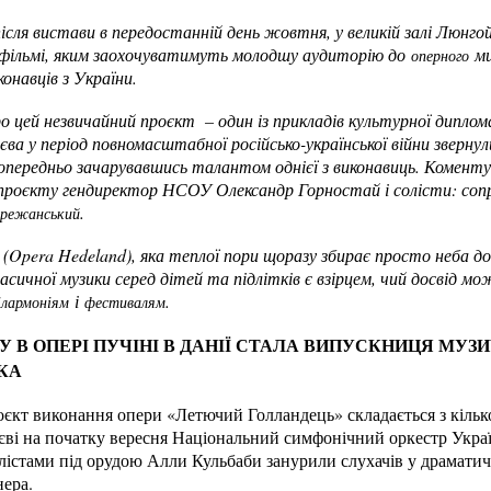
 після вистави в передостанній день жовтня, у великій залі Люнго
тфільмі, яким заохочуватимуть молодшу аудиторію до
ми
оперного
онавців з України.
 цей незвичайний проєкт – один із прикладів культурної дипломаті
єва у період повномасштабної російсько-української війни звернул
 попередньо зачарувавшись талантом однієї з виконавиць. Комен
проєкту гендиректор НСОУ Олександр Горностай і солісти: сопр
.
ережанський
(Opera Hedeland), яка теплої пори щоразу збирає просто неба до
асичної музики серед дітей та підлітків є взірцем, чий досвід м
і
.
ілармоніям
фестивалям
ДУ В ОПЕРІ ПУЧІНІ В ДАНІЇ СТАЛА ВИПУСКНИЦЯ МУ
КА
єкт виконання опери «Летючий Голландець» складається з кілько
єві на початку вересня Національний симфонічний оркестр Украї
істами під орудою Алли Кульбаби занурили слухачів у драматич
нера.