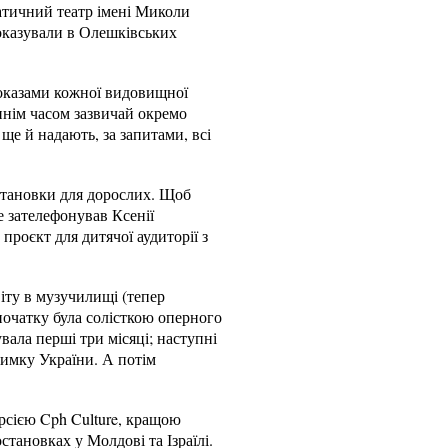
атичний театр імені Миколи
оказували в Олешківських
оказами кожної видовищної
аннім часом зазвичай окремо
 ще й надають, за запитами, всі
становки для дорослих. Щоб
 зателефонував Ксенії
проєкт для дитячої аудиторії з
іту в музучилищі (тепер
початку була солісткою оперного
вала перші три місяці; наступні
римку України. А потім
версією Cph Culture, кращою
становках у Молдові та Ізраїлі.