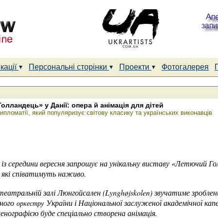
кації
Персональні сторінки
Проекти
Фотогалерея
олландець» у Данії: опера й анімація для дітей
пломатії, який популяризує світову класику та українських виконавців
із середини вересня запрошує на унікальну виставу «Летючий Го
, які співатимуть наживо.
еатральній залі Люнгойсален (Lynghøjskolen) звучатиме зроблен
ного
України і Національної заслуженої академічної к
оркестру
енографією буде спеціально створена анімація.