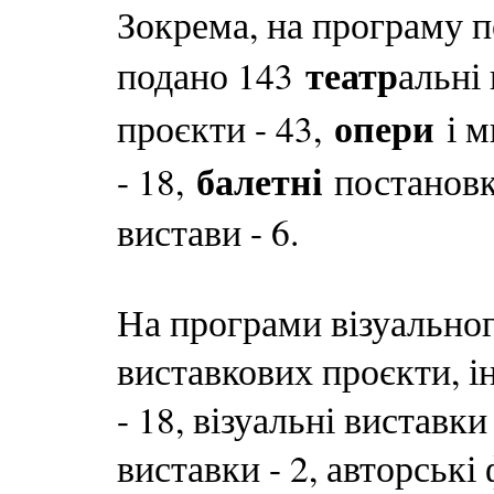
Зокрема, на програму 
театр
подано 143
альні
опери
проєкти - 43,
і м
балетні
- 18,
постановки
вистави - 6.
На програми візуально
виставкових проєкти, і
- 18, візуальні виставки 
виставки - 2, авторські 