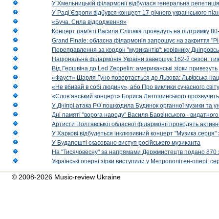
У Хмельницькій філармонії відбулася генеральна репетиці
У Раді Європи відбувся концерт 17-річного українського пі
«Буча. Сила відродження»
Концерт пам'яті Василя Сліпака проведуть на підтримку 80
Grand Finale: обласна філармонія запрошує на закриття "Р
Переправлення за кордон "музикантів": керівнику Дніпровсь
Національна філармонія України завершує 162-й сезон: ти
Від Гершвіна до Led Zeppelin: американські зірки привезуть
«Фауст» Шарля Гуно повертається до Львова: Львівська на
«Не вбивай в собі людину», або Про виклики сучасного світ
«Слов’янський концерт» Бориса Лятошинського прозвучить
У Дніпрі атака РФ пошкодила Будинок органної музики та у
Дні памяті "ворога народу" Василя Барвінського - видатного
Артисти Полтавської обласної філармонії проводять активно
У Харкові відбудеться інклюзивний концерт "Музика серця" 
У Будапешті скасовано виступ російського музиканта
На "Тисячовесну" за напрямами Держмистецтв подано 870 за
Українські оперні зірки виступили у Метрополітен-опері: с
© 2008-2026 Music-review Ukraine