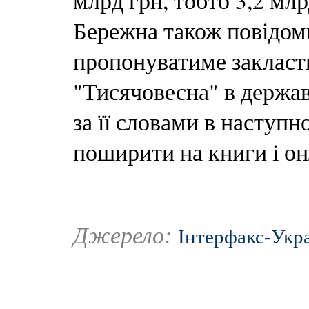
млрд грн, тобто 3,2 млр
Бережна також повідом
пропонуватиме закласт
"Тисячовесна" в держав
за її словами в наступ
поширити на книги і он
Джерело:
Інтерфакс-Укр