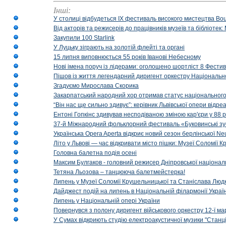
Інші:
У столиці відбудеться IX фестиваль високого мистецтва Bouq
Від акторів та режисерів до працівників музеїв та бібліоте
Закупили 100 Starlink
У Луцьку зіграють на золотій флейті та органі
15 липня виповнюється 55 років Іванові Небесному
Нові імена поруч із лідерами: оголошено шортліст 8 Фест
Пішов із життя легендарний диригент оркестру Національн
Згадуємо Мирослава Скорика
Закарпатський народний хор отримав статус національног
“Він нас ще сильно здивує”: керівник Львівської опери відр
Ентоні Гопкінс здивував несподіваною зміною кар'єри у 88 ро
37-й Міжнародний фольклорний фестиваль «Буковинські зус
Українська Opera Aperta відкриє новий сезон берлінської Ne
Літо у Львові — час відкривати місто пішки: Музеї Соломії
Головна балетна подія осені
Максим Булгаков - головний режисер Дніпровської націонал
Тетяна Льозова – танцююча балетмейстерка!
Липень у Музеї Соломії Крушельницької та Станіслава Людк
Дайджест подій на липень в Національній філармонії Украї
Липень у Національній опері України
Повернувся з полону диригент військового оркестру 12-ї ма
У Сумах відкриють студію електроакустичної музики "Станці