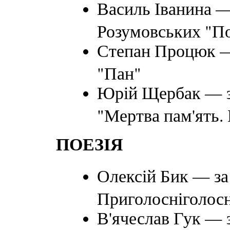
Василь Іванина —
Розумовських "По
Степан Процюк —
"Пан"
Юрій Щербак — за
"Мертва пам'ять. 
ПОЕЗІЯ
Олексій Бик — за
Приголосніголосн
В'ячеслав Гук — 