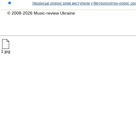
Українські оперні зірки виступили у Метрополітен-опері: с
© 2008-2026 Music-review Ukraine
1.jpg