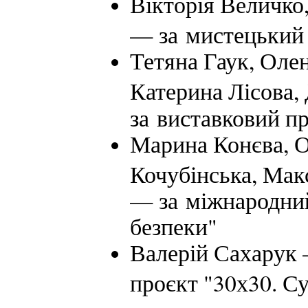
Вікторія Величко
— за мистецький
Тетяна Гаук, Оле
Катерина Лісова,
за виставковий п
Марина Конєва, О
Кочубінська, Мак
— за міжнародний
безпеки"
Валерій Сахарук
проєкт "30х30. С