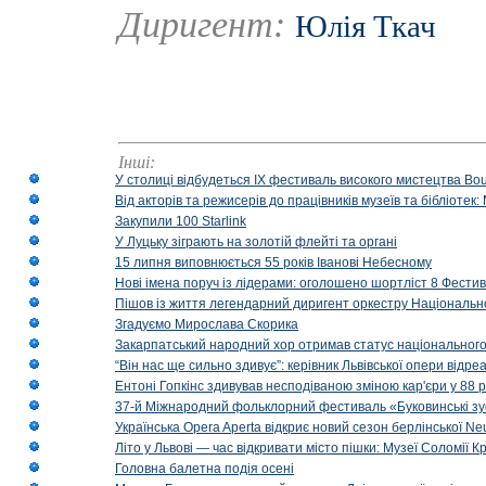
Диригент:
Юлія Ткач
Інші:
У столиці відбудеться IX фестиваль високого мистецтва Bouq
Від акторів та режисерів до працівників музеїв та бібліоте
Закупили 100 Starlink
У Луцьку зіграють на золотій флейті та органі
15 липня виповнюється 55 років Іванові Небесному
Нові імена поруч із лідерами: оголошено шортліст 8 Фест
Пішов із життя легендарний диригент оркестру Національн
Згадуємо Мирослава Скорика
Закарпатський народний хор отримав статус національног
“Він нас ще сильно здивує”: керівник Львівської опери відр
Ентоні Гопкінс здивував несподіваною зміною кар'єри у 88 ро
37-й Міжнародний фольклорний фестиваль «Буковинські зус
Українська Opera Aperta відкриє новий сезон берлінської Ne
Літо у Львові — час відкривати місто пішки: Музеї Соломії
Головна балетна подія осені