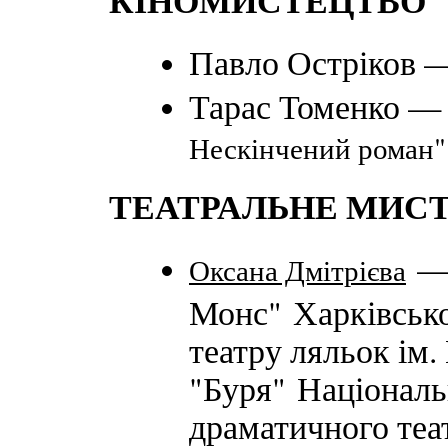
КІНОМИСТЕЦТВО
Павло Остріков —
Тарас Томенко —
Нескінчений роман"
ТЕАТРАЛЬНЕ МИС
— 
Оксана Дмітрієва
Монс" Харківсько
театру ляльок ім.
"Буря" Національ
драматичного теат