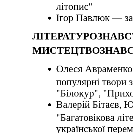
літопис"
Ігор Павлюк — за
ЛІТЕРАТУРОЗНАВС
МИСТЕЦТВОЗНАВ
Олеся Авраменко 
популярні твори з
"Білокур", "Прихо
Валерій Бітаєв, 
"Багатовікова літ
української пере