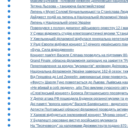
Максим Булгаков - головний режисер Дніпровської націонал
Тетяна Льозова – танцююча балетмейстерка!
Липень у Музеї Соломії Крушельницької та Станіслава Людк
Дайджест подій на липень в Національній філармонії Украї
Липень у Національній опері України
Повернувся з полону диригент військового оркестру 12-ї ма
У Сумах відкриють студію електроакустичної музики "Станці
У Хмельницькій філармонії відбулася генеральна репетиці
У Раді Європи відбувся концерт 17-річного українського пі
«Буча. Сила відродження»
Концерт пам'яті Василя Сліпака проведуть на підтримку 80
Grand Finale: обласна філармонія запрошує на закриття "Р
Переправлення за кордон "музикантів": керівнику Дніпровсь
Національна філармонія України завершує 162-й сезон: ти
Від Гершвіна до Led Zeppelin: американські зірки привезуть
«Фауст» Шарля Гуно повертається до Львова: Львівська на
«Не вбивай в собі людину», або Про виклики сучасного світ
«Слов’янський концерт» Бориса Лятошинського прозвучить
У Дніпрі атака РФ пошкодила Будинок органної музики та у
Дні памяті "ворога народу" Василя Барвінського - видатного
Артисти Полтавської обласної філармонії проводять активно
У Харкові відбудеться інклюзивний концерт "Музика серця" 
У Будапешті скасовано виступ російського музиканта
На "Тисячовесну" за напрямами Держмистецтв подано 870 за