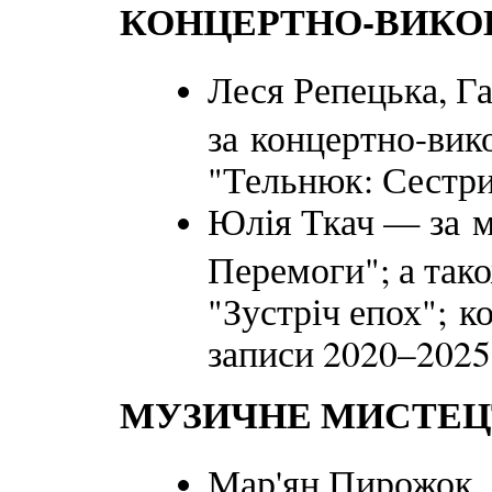
КОНЦЕРТНО-ВИКО
Леся Репецька, Г
за концертно-вик
"Тельнюк: Сестри
Юлія Ткач — за м
Перемоги"; а так
"Зустріч епох"; к
записи 2020–2025
МУЗИЧНЕ МИСТЕЦ
Мар'ян Пирожок,