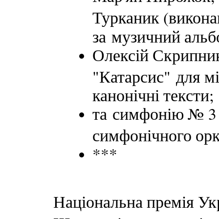
Турканик (виконав
за музичний аль
Олексій Скрипни
"Катарсис" для мі
канонічні тексти;
та симфонію № 3 
симфонічного ор
***
Національна премія Укр