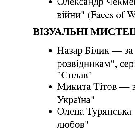
Олександр Чекме
війни" (Faces of W
ВІЗУАЛЬНІ МИСТЕ
Назар Білик — за
розвідникам", сер
"Сплав"
Микита Тітов — з
Україна"
Олена Турянська 
любов"