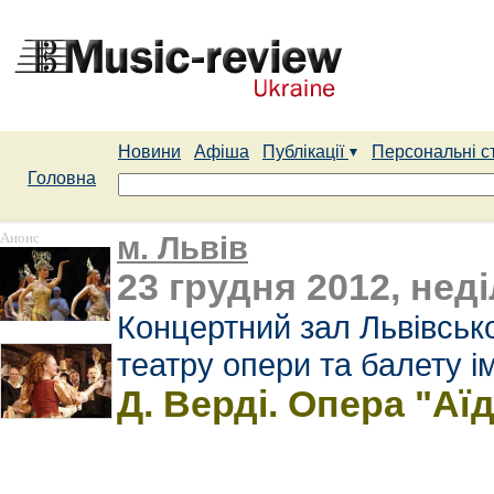
Новини
Афіша
Публікації
Персональні с
Головна
Анонс
м. Львів
23 грудня 2012, неді
Концертний зал Львівськ
театру опери та балету і
Д. Верді. Опера "Аї