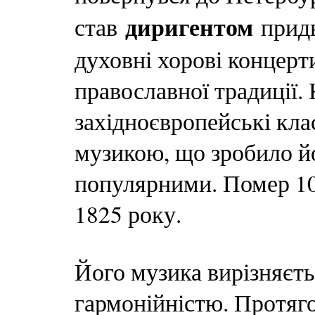
диригентом
став
придв
духовні хорові концерт
православної традиції.
західноєвропейські кла
музикою, що зробило й
популярними. Помер 10 ж
1825 року.
Його музика вирізняєть
гармонійністю. Протяг