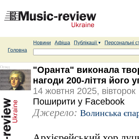
Новини
Афіша
Публікації
Персональні с
Головна
Огляд
"Оранта" виконала тво
нагоди 200-ліття його 
14 жовтня 2025, вівторок
Поширити у Facebook
Джерело:
Волинська єпа
Архієрейський хор луц