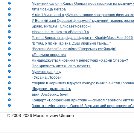
Музичний салон «Харків Опера» перетворився на музичну мап
Хіти Франца Легара
У місті Миколаєві відбулося яскраве завершення фестивал
У Великій залі Одеської філармонії музичний травень розп
Браво, митцям «Єлисавет-ретро»!
«Inside the Music» та «Bolero I.R.»
Тетяна Бережна відвідала відкриття KharkivMusicFest-2026 
“В тобі, о пісне чарівна, душі людської таїна…”
“Весняні барви” ансамблю “Сіверських клейнодів”
«Перлини оперети»
Як народжується новинка у репертуарі «Харків Опера»?
Про крихкість життя і силу почуття
Музичне рандеву
«Україна. Любов»
Уперше в Чернівцях відбувся конкурс юних піаністів і орг
Шедеври трьох століть
Біжи, Альберіху, біжи!
Концерт «Воскресіння Христове — символ перемоги життя!
Золото замість серця: Олексій Вертинський перетворив «С
© 2008-2026 Music-review Ukraine