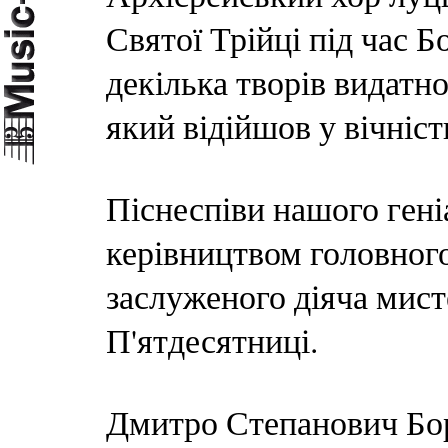
Святої Трійці під час Б
декілька творів видатн
який відійшов у вічність
Піснеспіви нашого гені
керівництвом головног
заслуженого діяча мист
П'ятдесятниці.
Дмитро Степанович Бор