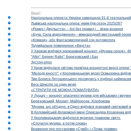
Інші:
Національна оперета України завершила 91-й театральний
Львівська національна опера: яким був сезон 2025/26?
«Ромео і Джульєтта» – бої без правил і… вічне кохання
«Буча. Сила відродження» - міжнародний мистецький проєк
«Комахи», або Фантасмагоричний сон ентомолога
Тріумфальне повернення «Фауста»
У Харкові відбувся інклюзивний концерт «Музика серця»: 400
"Altio": Береer Ratio": Березовський і Бах
Зустріч епох
У Києві відбулася світова прем'єра концертної версії опери
"Мелодії юності": у Кропивницькому музеї Осмьоркіна відб
Твір Бориса Лятошинського прозвучить у підбірці найкраси
Весь Шекспір за один вечір
«СТРАТИТИ НЕ МОЖНА ПОМИЛУВАТИ»
У Луцьку – концерт класичної музики для військових і вруче
Березовський, Моцарт, Майборода, Хілобокова
"Музика, що об'єднує: в Одесі відбувся яскравий святковий
В Коломийській філармонії імені Олександра Козаренка відб
У Кропивницькому відбулося музичне травневе свято
«Спочатку музика, а потім слова»
Враження про постановки «Сувій» і «Точка травми»