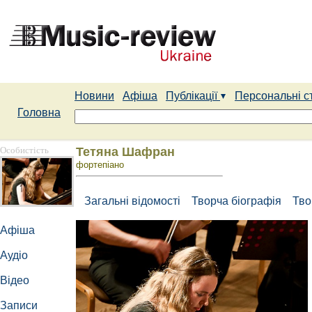
Новини
Афіша
Публікації
Персональні с
Головна
Особистість
Тетяна Шафран
фортепіано
Загальні відомості
Творча біографія
Тво
Афіша
Аудіо
Відео
Записи