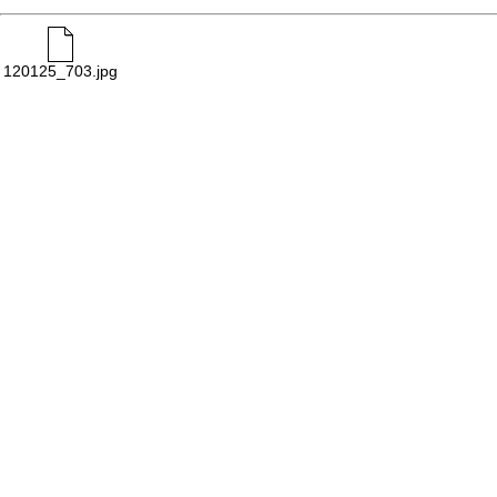
120125_703.jpg