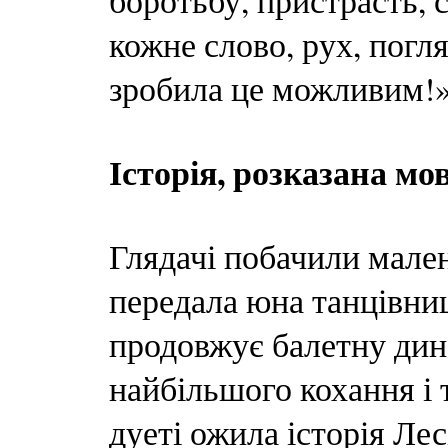
боротьбу, пристрасть, с
кожне слово, рух, погля
зробила це можливим!
Історія, розказана мо
Глядачі побачили мале
передала юна танцівни
продовжує балетну дина
найбільшого кохання і
дуеті ожила історія Ле