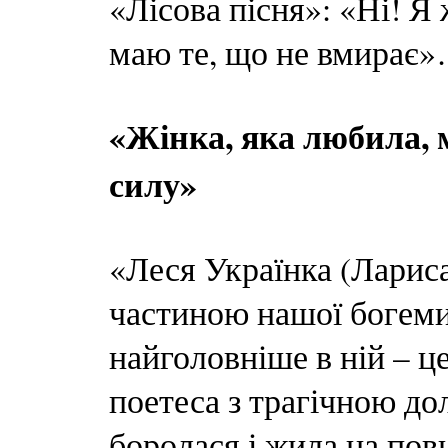
«Лісова пісня»: «Ні! Я 
маю те, що не вмирає
«Жінка, яка любила, м
силу»
«Леся Українка (Лариса
частиною нашої богеми 
найголовніше в ній – це
поетеса з трагічною дол
боролася і жила на пов