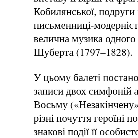
Кобилянської, подруги 
письменниці-модерністк
велична музика одного
Шуберта (1797–1828).
У цьому балеті поста
записи двох симфоній а
Восьму («Незакінчену»
різні почуття героїні 
знакові події її особист