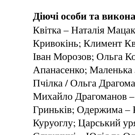
Діючі особи та викона
Квітка – Наталія Маца
Кривокінь; Климент Кві
Іван Морозов; Ольга К
Апанасенко; Маленька
Пчілка / Ольга Драгом
Михайло Драгоманов – 
Гриньків; Одержима – 
Куруоглу; Царський ур