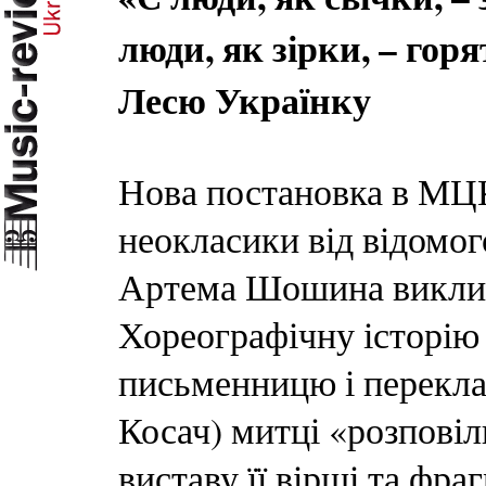
люди, як зірки, – горя
Лесю Українку
Нова постановка в МЦК
неокласики від відомог
Артема Шошина виклика
Хореографічну історію 
письменницю і перекла
Косач) митці «розпові
виставу її вірші та фр