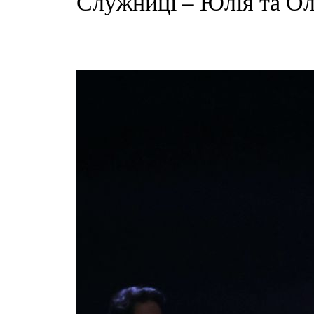
Служниці – Юлія та Ол