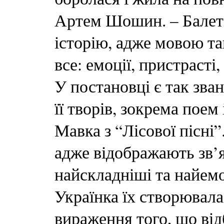
Артем Шошин. – Балет 
історію, адже мовою т
все: емоції, пристраст
У постановці є так зван
її творів, зокрема поем
Мавка з “Лісової пісні
адже відображають зв’я
найскладніші та найем
Українка їх створювала
вираження того, що від