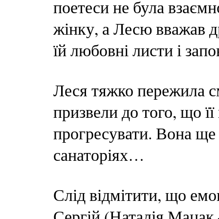
поетеси не була взаєм
жінку, а Лесю вважав 
їй любовні листи і запо
Леся тяжко пережила см
призвели до того, що її
прогресувати. Вона ще
санаторіях…
Слід відмітити, що ем
Сергій (Наталія Мацак