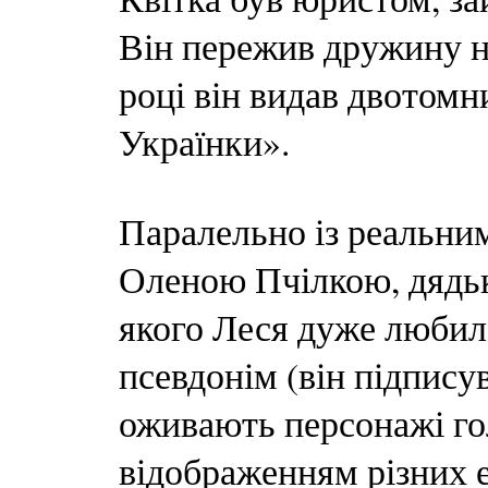
Він пережив дружину на 
році він видав двотомн
Українки».
Паралельно із реальни
Оленою Пчілкою, дядь
якого Леся дуже любила
псевдонім (він підписув
оживають персонажі гол
відображенням різних 