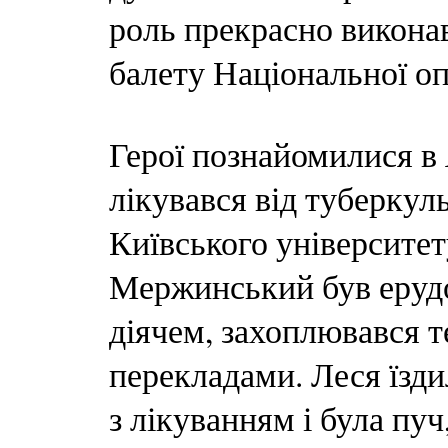
роль прекрасно викона
балету Національної оп
Герої познайомилися в
лікувався від туберкул
Київського університе
Мержинський був еруд
діячем, захоплювався т
перекладами. Леся їзди
з лікуванням і була пу