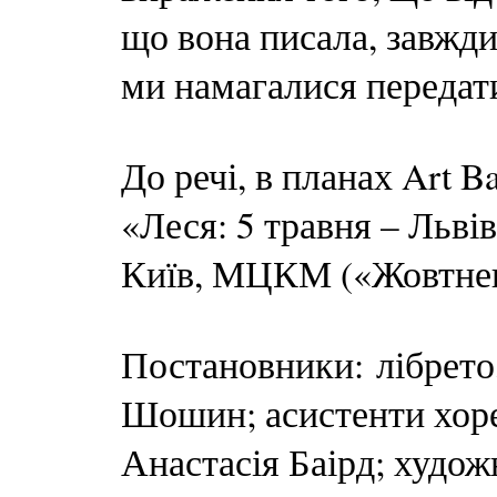
що вона писала, завжди 
ми намагалися передати
До речі, в планах Art B
«Леся: 5 травня – Львів
Київ, МЦКМ («Жовтневи
Постановники: лібрето
Шошин; асистенти хоре
Анастасія Баірд; худож