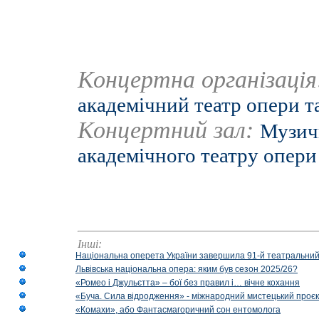
Концертна організаці
академічний театр опери т
Концертний зал:
Музич
академічного театру опери 
Інші:
Національна оперета України завершила 91-й театральний
Львівська національна опера: яким був сезон 2025/26?
«Ромео і Джульєтта» – бої без правил і… вічне кохання
«Буча. Сила відродження» - міжнародний мистецький проєк
«Комахи», або Фантасмагоричний сон ентомолога