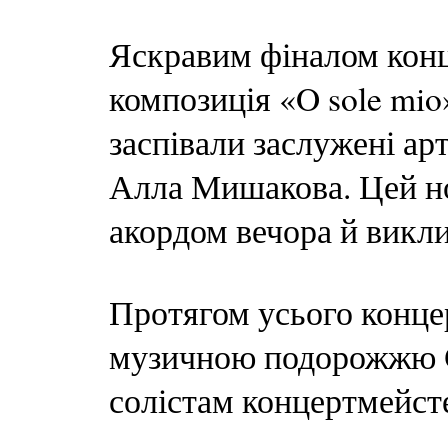
Яскравим фіналом конц
композиція «O sole mio
заспівали заслужені ар
Алла Мишакова. Цей н
акордом вечора й викли
Протягом усього концер
музичною подорожжю Є
солістам концертмейст