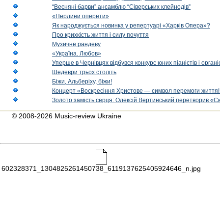
“Весняні барви” ансамблю “Сіверських клейнодів”
«Перлини оперети»
Як народжується новинка у репертуарі «Харків Опера»?
Про крихкість життя і силу почуття
Музичне рандеву
«Україна. Любов»
Уперше в Чернівцях відбувся конкурс юних піаністів і орг
Шедеври трьох століть
Біжи, Альберіху, біжи!
Концерт «Воскресіння Христове — символ перемоги життя!
Золото замість серця: Олексій Вертинський перетворив «С
© 2008-2026 Music-review Ukraine
602328371_1304825261450738_6119137625405924646_n.jpg