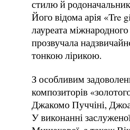
стилю й родоначальнико
Його відома арія «Tre g
лауреата міжнародного
прозвучала надзвичайн
тонкою лірикою.
З особливим задоволенн
композиторів «золотого
Джакомо Пуччіні, Джоа
У виконанні заслужено