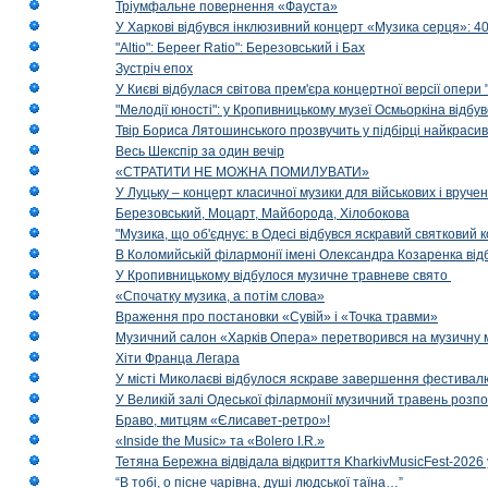
Тріумфальне повернення «Фауста»
У Харкові відбувся інклюзивний концерт «Музика серця»: 400
"Altio": Береer Ratio": Березовський і Бах
Зустріч епох
У Києві відбулася світова прем'єра концертної версії опери
"Мелодії юності": у Кропивницькому музеї Осмьоркіна відб
Твір Бориса Лятошинського прозвучить у підбірці найкраси
Весь Шекспір за один вечір
«СТРАТИТИ НЕ МОЖНА ПОМИЛУВАТИ»
У Луцьку – концерт класичної музики для військових і вруче
Березовський, Моцарт, Майборода, Хілобокова
"Музика, що об'єднує: в Одесі відбувся яскравий святковий
В Коломийській філармонії імені Олександра Козаренка відб
У Кропивницькому відбулося музичне травневе свято
«Спочатку музика, а потім слова»
Враження про постановки «Сувій» і «Точка травми»
Музичний салон «Харків Опера» перетворився на музичну мап
Хіти Франца Легара
У місті Миколаєві відбулося яскраве завершення фестивал
У Великій залі Одеської філармонії музичний травень розп
Браво, митцям «Єлисавет-ретро»!
«Inside the Music» та «Bolero I.R.»
Тетяна Бережна відвідала відкриття KharkivMusicFest-2026 
“В тобі, о пісне чарівна, душі людської таїна…”