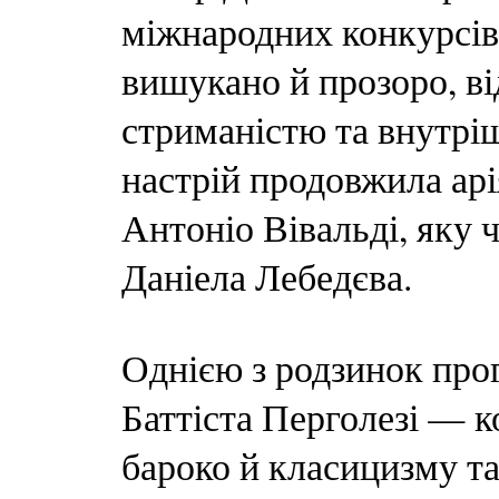
міжнародних конкурсів
вишукано й прозоро, в
стриманістю та внутрі
настрій продовжила ар
Антоніо Вівальді, яку 
Даніела Лебедєва.
Однією з родзинок про
Баттіста Перголезі — к
бароко й класицизму та