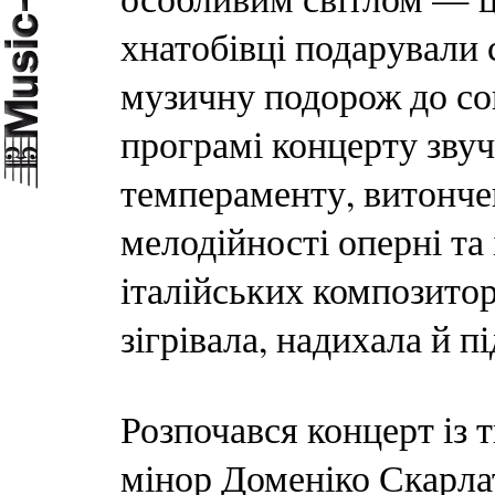
хнатобівці подарували
музичну подорож до со
програмі концерту звуч
темпераменту, витончен
мелодійності оперні та
італійських композитор
зігрівала, надихала й п
Розпочався концерт із 
мінор Доменіко Скарлат