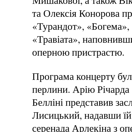
Мишакової, а також Вік
та Олексія Конорова п
«Турандот», «Богема»,
«Травіата», наповнивш
оперною пристрастю.
Програма концерту бул
перлини. Арію Річарда
Белліні представив зас
Лисицький, надавши їй 
серенада Арлекіна з о