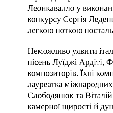
Леонкавалло у виконан
конкурсу Сергія Леден
легкою ноткою ностальг
Неможливо уявити італ
пісень Луїджі Ардіті, 
композиторів. Їхні ком
лауреатка міжнародних
Слободянюк та Віталі
камерної щирості й ду