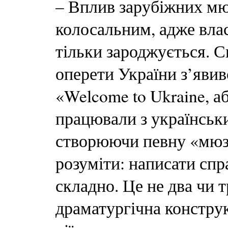
– Вплив зарубіжних мю
колосальним, адже влас
тільки зароджується. С
оперети України з’яви
«Welcome to Ukraine, а
працювали з українськ
створюючи певну «мюзи
розуміти: написати сп
складно. Це не два чи 
драматургічна конструк