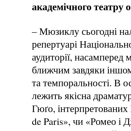
академічного театру 
– Мюзиклу сьогодні на
репертуарі Національно
аудиторії, насамперед 
ближчим завдяки іншом
та темпоральності. В 
лежить якісна драматур
Гюґо, інтерпретованих
de Paris», чи «Ромео і