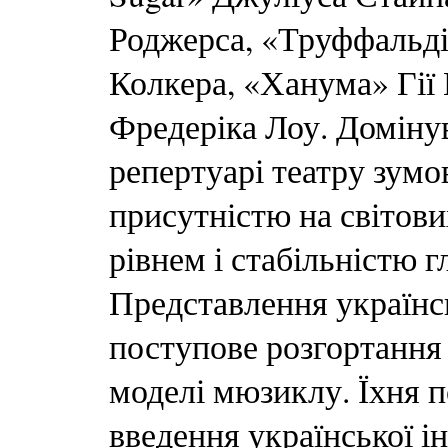
Роджерса, «Труффальді
Колкера, «Ханума» Гії 
Фредеріка Лоу. Доміну
репертуарі театру зум
присутністю на світов
рівнем і стабільністю г
Представлення українсь
поступове розгортання
моделі мюзиклу. Їхня п
введення української і