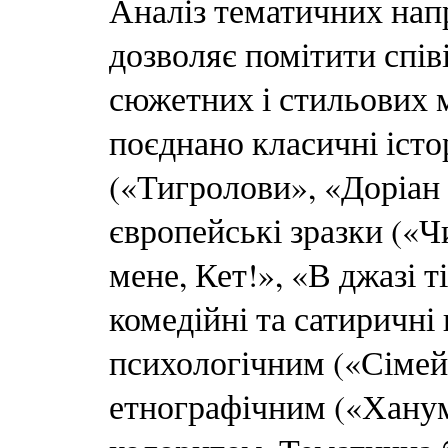
Аналіз тематичних нап
дозволяє помітити спів
сюжетних і стильових м
поєднано класичні істо
(«Тигролови», «Доріан 
європейські зразки («Ч
мене, Кет!», «В джазі т
комедійні та сатиричні
психологічним («Сімей
етнографічним («Ханум