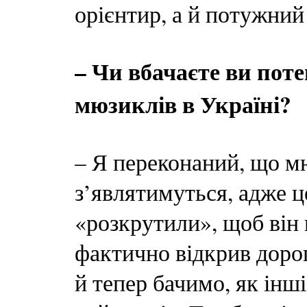
орієнтир, а й потужний
– Чи вбачаєте ви пот
мюзиклів в Україні?
– Я переконаний, що мю
з’являтимуться, адже 
«розкрутили», щоб він
фактично відкрив дорог
й тепер бачимо, як інш