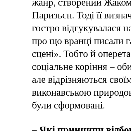
жанр, створений Жако
Паризьєн. Тоді її визн
гостро відгукувалася на
про що вранці писали г
сцені». Тобто й оперет
соціальне коріння – оби
але відрізняються свої
виконавською природою
були сформовані.
– Які принципи відбо