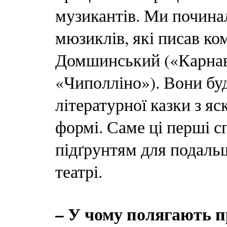
музикантів. Ми почина
мюзиклів, які писав к
Домшинський («Карнава
«Чиполліно»). Вони буд
літературної казки з я
формі. Саме ці перші с
підґрунтям для подаль
театрі.
– У чому полягають п