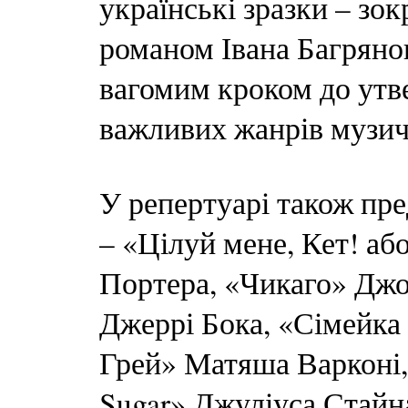
українські зразки – зо
романом Івана Багряног
вагомим кроком до утв
важливих жанрів музичн
У репертуарі також пре
– «Цілуй мене, Кет! а
Портера, «Чикаго» Джо
Джеррі Бока, «Сімейка
Грей» Матяша Варконі, 
Sugar» Джуліуса Стайн