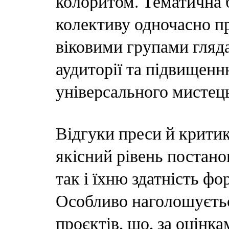
колоритом. Тематична 
колективу одночасно п
віковими групами гляд
аудиторії та підвищен
універсального мистец
Відгуки преси й крити
якісний рівень постано
так і їхню здатність ф
Особливо наголошуєтьс
проєктів, що, за оцінк