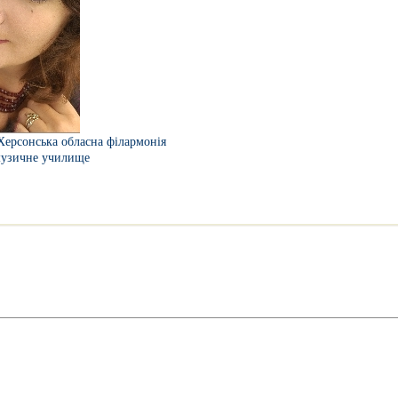
Херсонська обласна філармонія
музичне училище