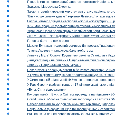
Пішов із життя легендарний диригент оркестру Національн
Згадуємо Мирослава Скорика
Закарпатський народний хор отримав статус національног
“Він нас ще сильно здивує”: керівник Львівської опери відр
Ентоні Гопкінс здивував несподіваною зміною кар'єри у 88 ро
37-й Міжнародний фольклорний фестиваль «Буковинські зус
Українська Opera Aperta відкриє новий сезон берлінської Ne
Літо у Львові — час відкривати місто пішки: Музеї Соломії
Головна балетна подія осені
Максим Булгаков - головний режисер Дніпровської націонал
Тетяна Льозова – танцююча балетмейстерка!
Липень у Музеї Соломії Крушельницької та Станіслава Людк
Дайджест подій на липень в Національній філармонії Украї
Липень у Національній опері України
Повернувся з полону диригент військового оркестру 12-ї ма
У Сумах відкриють студію електроакустичної музики "Станці
У Хмельницькій філармонії відбулася генеральна репетиці
У Раді Європи відбувся концерт 17-річного українського пі
«Буча. Сила відродження»
Концерт пам'яті Василя Сліпака проведуть на підтримку 80
Grand Finale: обласна філармонія запрошує на закриття "Р
Переправлення за кордон "музикантів": керівнику Дніпровсь
Національна філармонія України завершує 162-й сезон: ти
Від Гершвіна до Led Zeppelin: американські зірки привезуть