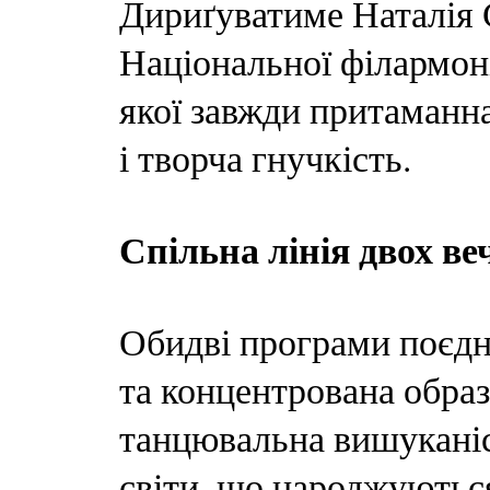
Дириґуватиме Наталія 
Національної філармоні
якої завжди притаманна
і творча гнучкість.
Спільна лінія двох ве
Обидві програми поєдн
та концентрована образ
танцювальна вишуканіст
світи, що народжуютьс