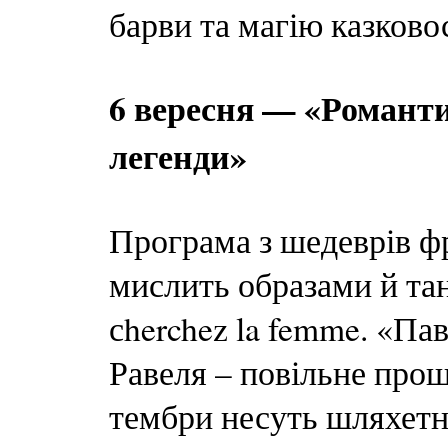
барви та магію казковос
6 вересня — «Романти
легенди»
Програма з шедеврів фр
мислить образами й та
сherchez la femme. «Па
Равеля – повільне прощ
тембри несуть шляхетни