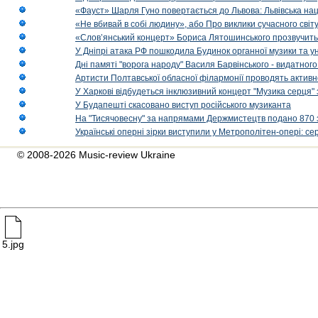
«Фауст» Шарля Гуно повертається до Львова: Львівська на
«Не вбивай в собі людину», або Про виклики сучасного світ
«Слов’янський концерт» Бориса Лятошинського прозвучить
У Дніпрі атака РФ пошкодила Будинок органної музики та у
Дні памяті "ворога народу" Василя Барвінського - видатного
Артисти Полтавської обласної філармонії проводять активно
У Харкові відбудеться інклюзивний концерт "Музика серця" 
У Будапешті скасовано виступ російського музиканта
На "Тисячовесну" за напрямами Держмистецтв подано 870 за
Українські оперні зірки виступили у Метрополітен-опері: с
© 2008-2026 Music-review Ukraine
5.jpg