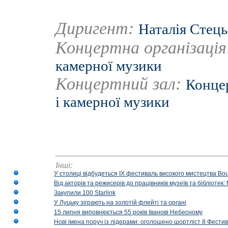
Диригент:
Наталія Стець
Концертна організаці
камерної музики
Концертний зал:
Концер
і камерної музики
Інші:
У столиці відбудеться IX фестиваль високого мистецтва Bouq
Від акторів та режисерів до працівників музеїв та бібліоте
Закупили 100 Starlink
У Луцьку зіграють на золотій флейті та органі
15 липня виповнюється 55 років Іванові Небесному
Нові імена поруч із лідерами: оголошено шортліст 8 Фест