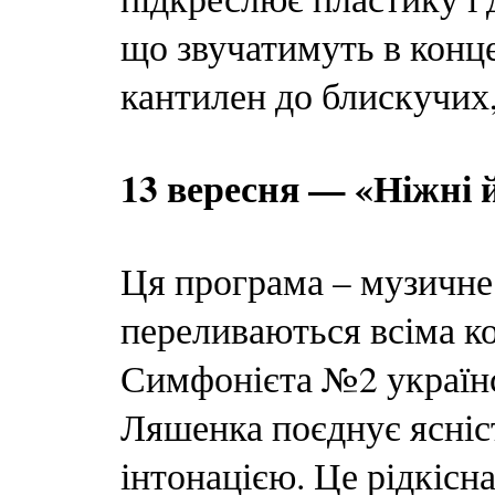
що звучатимуть в конц
кантилен до блискучих,
13 вересня — «Ніжні й
Ця програма – музичне в
переливаються всіма к
Симфонієта №2 українс
Ляшенка поєднує ясніс
інтонацією. Це рідкісн