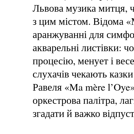
Львова музика митця, ч
з цим містом. Відома 
аранжуванні для симфо
акварельні листівки: чо
процесію, менует і вес
слухачів чекають казки
Равеля «Ma mère l’Oye»
оркестрова палітра, лаг
згадати й важко відпус