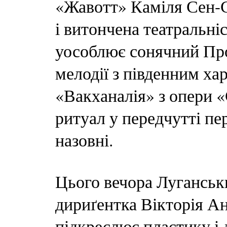
«Жавотт» Каміля Сен-Са
і витончена театральні
уособлює сонячний Пров
мелодії з південним ха
«Вакханалія» з опери «
ритуал у передчутті пе
назовні.
Цього вечора Луганськ
дириґентка Вікторія Ан
підкреслює пластику і