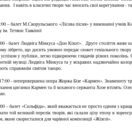
хання. І навіть в класичні твори час вносить свої корегування - 
7:00 – балет М.Скорульського «Лісова пісня» у виконанні учнів 
 ім. Тетяни Таякіної
:00 - балет Людвіга Мінкуса «Дон Кіхот». Друге століття живе н
ому лібрето, що досить умовно передає сюжет геніального твору
успіхом у публіки, легко підкорюючи глядачів різних поколінь.
нтній музиці Людвіга Мінкуса та у яскравих надзвичайно коло
ають справжнім святом танцю.
17:00 - неперевершена опера Жоржа Бізе «Кармен». Знамениту тр
хання циганки Кармен та її коханого сержанта Хозе втілять: Ол
ан.
:00 – балет «Сильфіда», який вважається не просто одним з кра
ти той великий перелік творів, які склали цілу епоху в хореог
ом, яким скористалися для чарівної композиції «Жізелі».