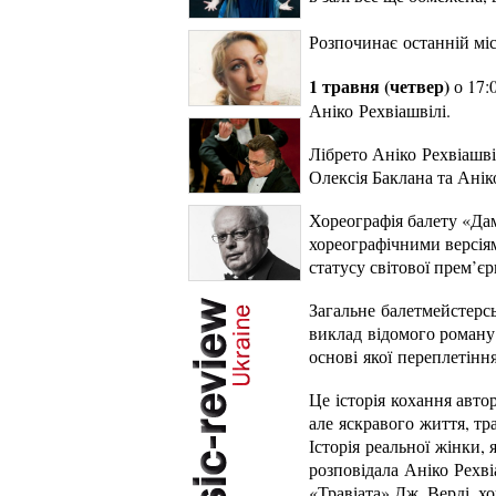
Розпочинає останній мі
1 травня (четвер)
о 17:
Аніко Рехвіашвілі.
Лібрето Аніко Рехвіашв
Олексія Баклана та Ані
Хореографія балету «Да
хореографічними версія
статусу світової прем’єр
Загальне балетмейстерс
виклад відомого роману.
основі якої переплетінн
Це історія кохання авто
але яскравого життя, тра
Історія реальної жінки,
розповідала Аніко Рехві
«Травіата» Дж. Верді, х