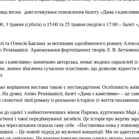
сяць весни довгоочікуване поновлення балету «Дама з камеліям
00, 3 травня (субота) о 15:00 та 25 травня (неділя о 17:00 – балет
ілі та Олексія Баклана за мотивами однойменного роману Алекс
ко Рехвіашвілі. Аранжування фортепіанних творів Л. В. Бетхове
ма з камеліями» винятково авторська, немає жодних паралелей і
ми, значно збагачена сучасною пластикою, що дозволяє віднести
и.
ьке вирішення вистави також є нестандартним. Особливість київ
 На думку Аніко Рехвіашвілі, балет «Дама з камеліями» – це сам
я сюжетної лінії роману із реальною історією із життя письменни
ра до однієї з найвитонченіших жінок Парижа, куртизанки Марі Д
гічної і такої передбачуваної загибелі. Це історія про жертву зар
 яка через кохання пізнала саму себе. «Постановка нова у повному
ашвілі. – Це новий підхід до музичної концепції. Ми не адаптує
оча це очікувано. Не використовуємо твори одного автора, напри