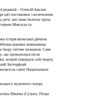
ї редакції – Олексій Баклан,
ра цієї постановки з величезним
 речі, цієї зими балетна трупа
Катерина Миклуха та
на історія японської дівчини
найбільш відомих виконавиць
 твору світове визнання. Саме
у, що провалилася після
ні, котрий повернув собі творчу
ішій Баттерфлай
вилася на сцені Національної
нського музичного театру
желіна Швачка (Сузукі), Петро