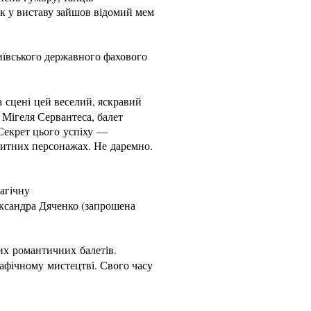
так у виставу зайшов відомий мем
Київського державного фахового
а сцені цей веселий, яскравий
 Мігеля Сервантеса, балет
 Секрет цього успіху —
ритних персонажах. Не даремно.
агічну
ександра Дяченко (запрошена
щих романтичних балетів.
рафічному мистецтві. Свого часу