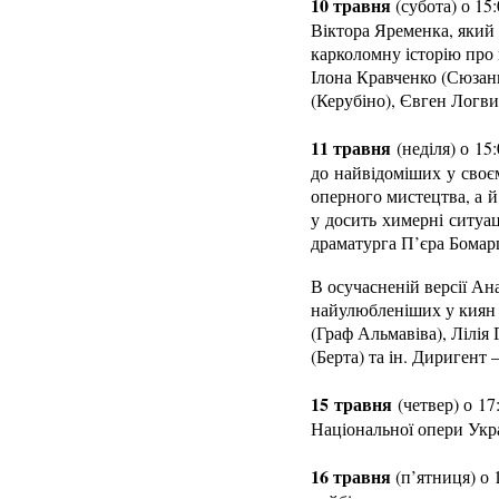
10 травня
(субота) о 15
Віктора Яременка, який 
карколомну історію про
Ілона Кравченко (Сюзан
(Керубіно), Євген Логви
11 травня
(неділя) о 15
до найвідоміших у своєм
оперного мистецтва, а й
у досить химерні ситуац
драматурга П’єра Бомар
В осучасненій версії Ан
найулюбленіших у киян т
(Граф Альмавіва), Лілія
(Берта) та ін. Диригент 
15 травня
(четвер) о 17
Національної опери Укра
16 травня
(п’ятниця) о 