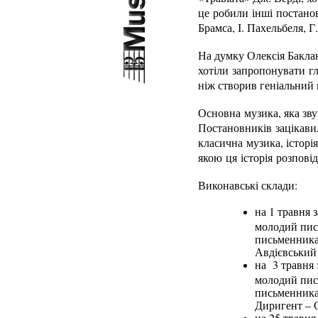
це робили інші постанов
Брамса, І. Пахельбеля, Г
На думку Олексія Бакла
хотіли запропонувати гл
ніж створив геніальний
Основна музика, яка зву
Постановників зацікавил
класична музика, історія
якою ця історія розповід
Виконавські склади:
на 1 травня 
молодий пись
письменника)
Авдієвський 
на 3 травня 
молодий пис
письменника)
Диригент – 
на 25 травня