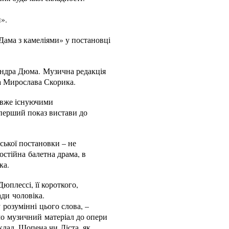
и».
 «Дама з камеліями» у постановці
андра Дюма. Музична редакція
на Мирослава Скорика.
з вже існуючими
 перший показ вистави до
ської постановки – не
остійна балетна драма, в
ка.
юплессі, її короткого,
ади чоловіка.
 розумінні цього слова, –
мо музичний матеріал до опери
клад, Шопена чи Ліста, як