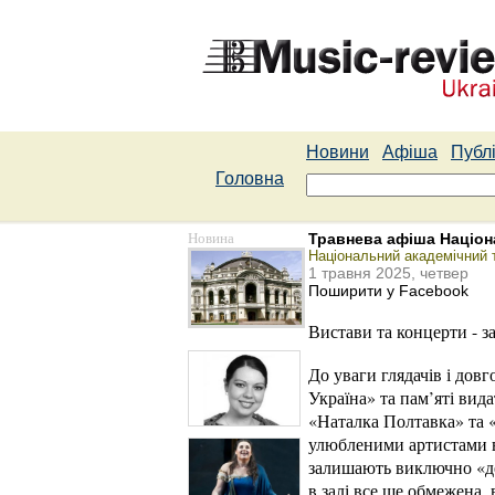
Новини
Афіша
Публі
Головна
Новина
Травнева афіша Націон
Національний академічний т
1 травня 2025, четвер
Поширити у Facebook
Вистави та концерти - 
До уваги глядачів і дов
Україна» та пам’яті вид
«Наталка Полтавка» та «
улюбленими артистами в 
залишають виключно «ден
в залі все ще обмежена,