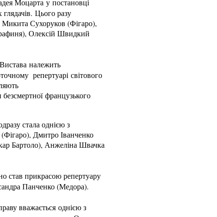
адея Моцарта у постановці
 глядачів. Цього разу
 Микита Сухоруков (Фігаро),
Графиня), Олексій Швидкий
. Вистава належить
поточному репертуарі світового
пляють
и безсмертної французького
одразу стала однією з
 (Фігаро), Дмитро Іванченко
Лікар Бартоло), Анжеліна Швачка
вно став прикрасою репертуару
ксандра Панченко (Медора).
праву вважається однією з