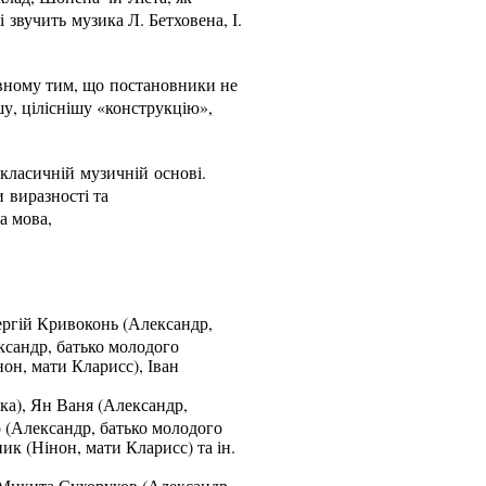
 звучить музика Л. Бетховена, І.
овному тим, що постановники не
у, ціліснішу «конструкцію»,
 класичній музичній основі.
и виразності та
а мова,
Сергій Кривоконь (Александр,
ксандр, батько молодого
нон, мати Кларисс), Іван
ка), Ян Ваня (Александр,
 (Александр, батько молодого
к (Нінон, мати Кларисс) та ін.
, Микита Сухоруков (Александр,