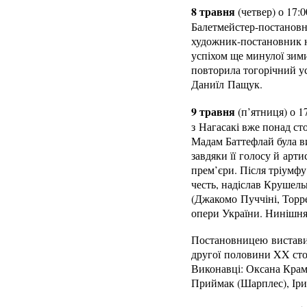
8 травня
(четвер) о 17:
Балетмейстер-постановни
художник-постановник но
успіхом ще минулої зими
повторила тогорічний ус
Даниїл Пащук.
9 травня
(п’ятниця) о 1
з Нагасакі вже понад ст
Мадам Баттефлай була ви
завдяки її голосу й арт
прем’єри. Після тріумфу
честь, надіслав Крушел
(Джакомо Пуччіні, Торре
опери України. Нинішня
Постановницею вистави 
другої половини XX сто
Виконавці: Оксана Крам
Приймак (Шарплес), Ірин