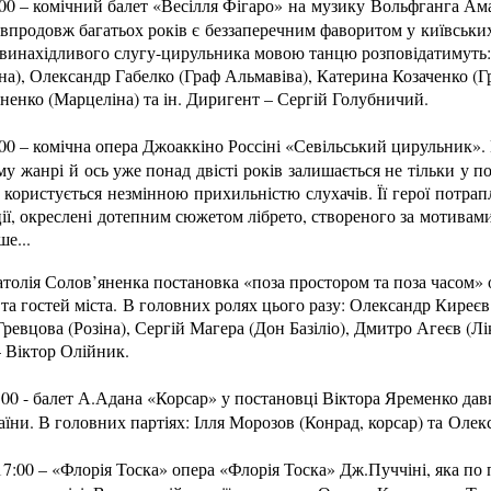
:00 – комічний балет «Весілля Фігаро» на музику Вольфганга Ам
впродовж багатьох років є беззаперечним фаворитом у київських
 винахідливого слугу-цирульника мовою танцю розповідатимуть:
на), Олександр Габелко (Граф Альмавіва), Катерина Козаченко (
ненко (Марцеліна) та ін. Диригент – Сергій Голубничий.
:00 – комічна опера Джоаккіно Россіні «Севільський цирульник»
у жанрі й ось уже понад двісті років залишається не тільки у 
 користується незмінною прихильністю слухачів. Її герої потра
ії, окреслені дотепним сюжетом лібрето, створеного за мотивам
ше...
атолія Солов’яненка постановка «поза простором та поза часом» 
а гостей міста. В головних ролях цього разу: Олександр Киреєв
 Гревцова (Розіна), Сергій Магера (Дон Базіліо), Дмитро Агеєв (
– Віктор Олійник.
:00 - балет А.Адана «Корсар» у постановці Віктора Яременко да
їни. В головних партіях: Ілля Морозов (Конрад, корсар) та Оле
17:00 – «Флорія Тоска» опера «Флорія Тоска» Дж.Пуччіні, яка по 