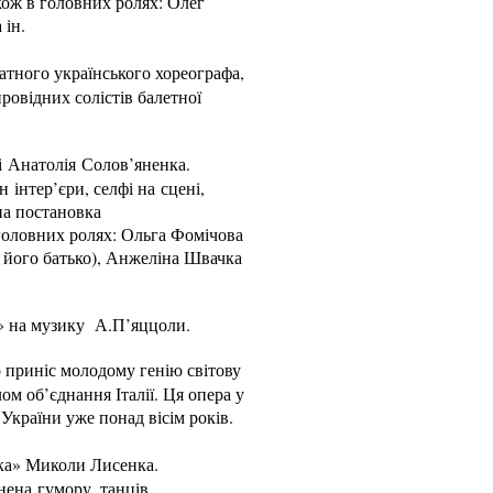
кож в головних ролях: Олег
а ін.
атного українського хореографа,
провідних солістів балетної
і Анатолія Солов’яненка.
 інтер’єри, селфі на сцені,
на постановка
головних ролях: Ольга Фомічова
 його батько), Анжеліна Швачка
го» на музику А.П’яццоли.
 приніс молодому генію світову
ом об’єднання Італії. Ця опера у
України уже понад вісім років.
вка» Миколи Лисенка.
ена гумору, танців