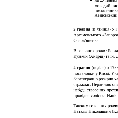
молодий пись
письменника
Авдієвський 
2 травня
(п’ятниця) о 1
Артемовського «Запорож
Солов’яненка.
В головних ролях: Богда
Кузьмін (Андрій) та ін.
4 травня
(неділя) о 17:
постановки у Києві. У 
багатогранно розкрив ха
страждає. Перлиною опе
небудь створених протяг
провідна солістка Наці
Також у головних ролях:
Наталія Николаїшин (Кл