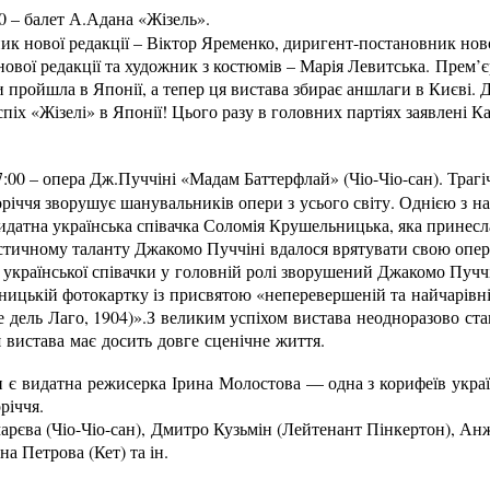
00 – балет А.Адана «Жізель».
к нової редакції – Віктор Яременко, диригент-постановник ново
вої редакції та художник з костюмів – Марія Левитська. Прем’є
 пройшла в Японії, а тепер ця вистава збирає аншлаги в Києві. До
піх «Жізелі» в Японії! Цього разу в головних партіях заявлені 
7:00 – опера Дж.Пуччіні «Мадам Баттерфлай» (Чіо-Чіо-сан). Трагіч
оріччя зворушує шанувальників опери з усього світу. Однією з 
датна українська співачка Соломія Крушельницька, яка принесла
истичному таланту Джакомо Пуччіні вдалося врятувати свою опер
 української співачки у головній ролі зворушений Джакомо Пуччі
ьницькій фотокартку із присвятою «неперевершеній та найчарівн
 дель Лаго, 1904)».З великим успіхом вистава неодноразово ста
 вистава має досить довге сценічне життя.
є видатна режисерка Ірина Молостова — одна з корифеїв украї
річчя.
арєва (Чіо-Чіо-сан), Дмитро Кузьмін (Лейтенант Пінкертон), Ан
а Петрова (Кет) та ін.