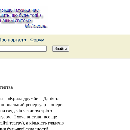
Про портал
Форум
тецтва
ти – «Крила дружби – Данія та
 національний репертуар – опери
 глядачів чекає зустріч з
туару. І хоча вистави все ще
ті театру), а кількість глядачів
ня будь-якої складності!