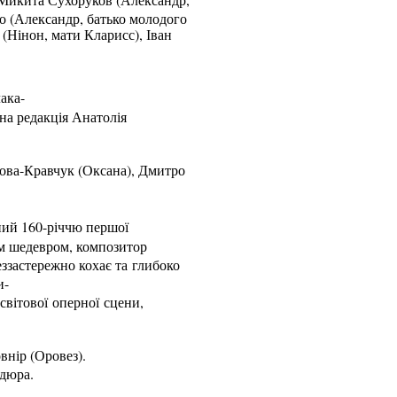
о (Александр, батько молодого
(Нінон, мати Кларисс), Іван
ака-
на редакція Анатолія
нова-Кравчук (Оксана), Дмитро
ний 160-річчю першої
им шедевром, композитор
еззастережно кохає та глибоко
и-
світової оперної сцени,
внір (Оровез).
ядюра.