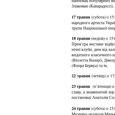
найбільш популярних вис
Злакоман (Каварадоссі)
17 травня
(субота) о 15
народного артиста Україн
трупи Національної опе
18 травня
(неділя) о 15
Прем’єра вистави відбул
нічні клуби, дим від ка
видатного класичного ш
(Віолетта Валері), Дми
(Флора Бервуа) та ін.
22 травня
(четвер) о 17
23 травня
(п’ятниця) о 
славу, а знаменитий хор
постановці Анатолія Сол
24 травня
(субота) о 15
Музична редакція Мирос