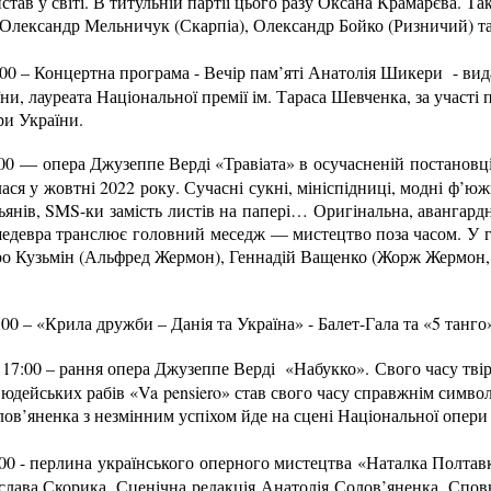
тав у світі. В титульній партії цього разу Оксана Крамарєва. Та
, Олександр Мельничук (Скарпіа), Олександр Бойко (Ризничий) т
:00 – Концертна програма - Вечір пам’яті Анатолія Шикери - вид
и, лауреата Національної премії ім. Тараса Шевченка, за участі 
ри України.
:00 — опера Джузеппе Верді «Травіата» в осучасненій постановц
ася у жовтні 2022 року. Сучасні сукні, мініспідниці, модні ф’южн
льянів, SMS-ки замість листів на папері… Оригінальна, авангард
едевра транслює головний меседж — мистецтво поза часом. У 
тро Кузьмін (Альфред Жермон), Геннадій Ващенко (Жорж Жермон,
:00 – «Крила дружби – Данія та Україна» - Балет-Гала та «5 тан
17:00 – рання опера Джузеппе Верді «Набукко». Свого часу твір
 юдейських рабів «Va pensiero» став свого часу справжнім символ
ов’яненка з незмінним успіхом йде на сцені Національної опери 
:00 - перлина українського оперного мистецтва «Наталка Полта
лава Скорика. Сценічна редакція Анатолія Солов’яненка. Сповн