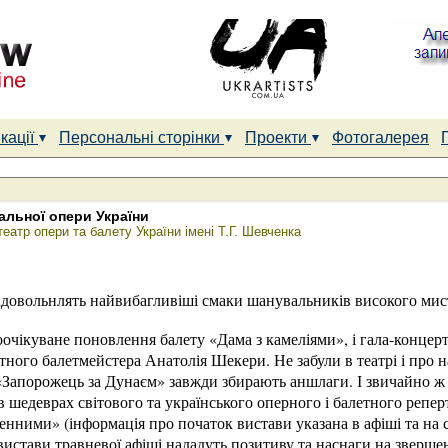
кації
Персональні сторінки
Проекти
Фотогалерея
альної опери України
еатр опери та балету України імені Т.Г. Шевченка
задовольнлять найвибагливіші смаки шанувальників високого мис
гоочікуване поновлення балету «Дама з камеліями», і гала-концер
атного балетмейстера Анатолія Шекери. Не забули в театрі і про
Запорожець за Дунаєм» завжди збирають аншлаги. І звичайно ж на
шедеврах світового та українського оперного і балетного репер
ними» (інформація про початок вистави указана в афіші та на сай
 вистави травневої афіші нададуть позитиву та наснаги на звершен