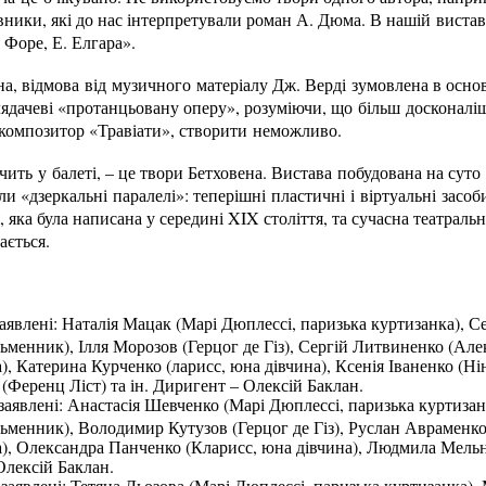
ники, які до нас інтерпретували роман А. Дюма. В нашій виставі
. Форе, Е. Елгара».
на, відмова від музичного матеріалу Дж. Верді зумовлена в осн
ядачеві «протанцьовану оперу», розуміючи, що більш досконаліш
 композитор «Травіати», створити неможливо.
чить у балеті, – це твори Бетховена. Вистава побудована на суто
и «дзеркальні паралелі»: теперішні пластичні і віртуальні засоб
, яка була написана у середині XIX століття, та сучасна театральн
ається.
заявлені: Наталія Мацак (Марі Дюплессі, паризька куртизанка), 
менник), Ілля Морозов (Герцог де Гіз), Сергій Литвиненко (Але
, Катерина Курченко (ларисс, юна дівчина), Ксенія Іваненко (Ні
(Ференц Ліст) та ін. Диригент – Олексій Баклан.
заявлені: Анастасія Шевченко (Марі Дюплессі, паризька куртизан
ьменник), Володимир Кутузов (Герцог де Гіз), Руслан Авраменко
, Олександра Панченко (Кларисс, юна дівчина), Людмила Мельни
Олексій Баклан.
 заявлені: Тетяна Льозова (Марі Дюплессі, паризька куртизанка)