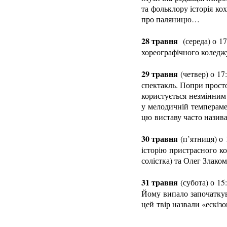
та фольклору історія ко
про паляницю…
28 травня
(середа) о 1
хореографічного коледжу
29 травня
(четвер) о 17
спектакль. Попри прост
користується незмінним 
у мелодичній темпераме
цю виставу часто назив
30 травня
(п’ятниця) о 
історію пристрасного ко
солістка) та Олег Злаком
31 травня
(субота) о 15
Йому випало започаткува
цей твір назвали «ескіз