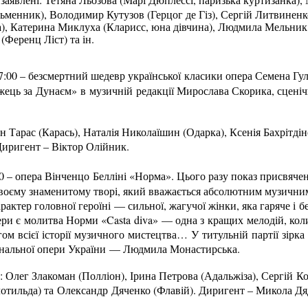
менник), Володимир Кутузов (Герцог де Гіз), Сергій Литвиненк
), Катерина Миклуха (Кларисс, юна дівчина), Людмила Мельник 
(Ференц Ліст) та ін.
7:00 – безсмертний шедевр української класики опера Семена Гул
ець за Дунаєм» в музичній редакції Мирослава Скорика, сценіч
н Тарас (Карась), Наталія Николаїшин (Одарка), Ксенія Бахрітді
 Диригент – Віктор Олійник.
00 – опера Вінченцо Белліні «Норма». Цього разу показ присвяче
своєму знаменитому творі, який вважається абсолютним музичн
рактер головної героїні — сильної, жагучої жінки, яка гаряче і б
ри є молитва Норми «Casta diva» — одна з кращих мелодій, кол
ом всієї історії музичного мистецтва… У титульній партії зірка 
ональної опери України — Людмила Монастирська.
 Олег Злакоман (Полліон), Ірина Петрова (Адальжіза), Сергій Ко
отильда) та Олександр Дяченко (Флавій). Диригент – Микола Д