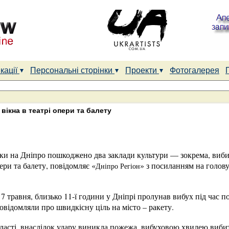
кації
Персональні сторінки
Проекти
Фотогалерея
вікна в театрі опери та балету
аки на Дніпро пошкоджено два заклади культури — зокрема, виби
ери та балету, повідомляє «
» з посиланням на голов
Дніпро Регіон
7 травня, близько 11-ї години у Дніпрі пролунав вибух під час п
відомляли про швидкісну ціль на місто – ракету.
ласті, внаслідок удару виникла пожежа, вибуховою хвилею вибит