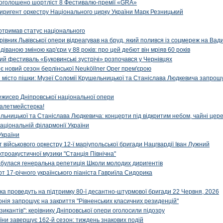
: оголошено шортліст 8 Фестивалю-премії «GRA»
иригент оркестру Національного цирку України Марк Резницький
отримав статус національного
ерівник Львівської опери відреагував на бруд, який полився із соцмереж на Ва
діваною зміною кар'єри у 88 років: про цей дебют він мріяв 60 років
й фестиваль «Буковинські зустрічі» розпочався у Чернівцях
иє новий сезон берлінської Neuköllner Oper прем'єрою
ти місто пішки: Музеї Соломії Крушельницької та Станіслава Людкевича запрошу
ежисер Дніпровської національної опери
алетмейстерка!
льницької та Станіслава Людкевича: концерти під відкритим небом, чайні цер
аціональній філармонії України
України
військового оркестру 12-ї маріупольської бригади Нацгвардії Іван Лужний
ктроакустичної музики "Станція Північна"
ідбулася генеральна репетиція Школи молодих диригентів
т 17-річного українського піаніста Гавриїла Сидорика
ка проведуть на підтримку 80-ї десантно-штурмової бригади 22 Червня, 2026
онія запрошує на закриття "Рівненських класичних резиденцій"
икантів": керівнику Дніпровської опери оголосили підозру
ни завершує 162-й сезон: тиждень знакових подій