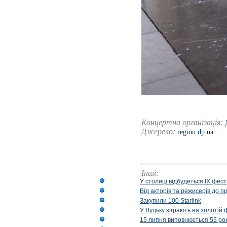
Концертна організація:
Джерело:
region.dp.ua
Інші:
У столиці відбудеться IX фест
Від акторів та режисерів до п
Закупили 100 Starlink
У Луцьку зіграють на золотій 
15 липня виповнюється 55 рок