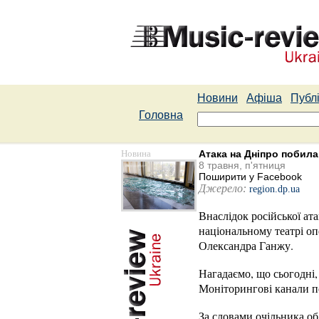
Новини
Афіша
Публі
Головна
Новина
Атака на Дніпро побила 
8 травня, п'ятниця
Поширити у Facebook
Джерело:
region.dp.ua
Внаслідок російської ат
національному театрі оп
Олександра Ганжу.
Нагадаємо, що сьогодні, 
Моніторингові канали по
За словами очільника об