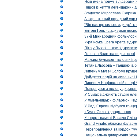
Нові імена поруч із лідерами
Пішов із життя легендарний д
Згадуємо Мирослава Скорика
Закарпатський народний хор 
“Він нас ще сильно здивує”: к
Ентоні Гопкінс здивував неспо
37-й Міжнародний фольклорни
Українська Opera Aperta відкр
Літо у Львові — час відкрива
Головна балетна подія осені
Максим Булгаков - головний р
Тетяна Льозова – танцююча б
Липень у Музеї Соломії Круше
Дайджест подій на липень в Н
Липень у Національній опері 
Повернувся з полону диригент 
У Сумах відкриють студію еле
У Хмельницькій філармонії в
У Раді Європи відбувся концер
«Буча. Сила відродження»
Концерт пам'яті Василя Сліпа
Grand Finale: обласна філарм
Переправлення за кордон "муз
Національна філармонія Украї