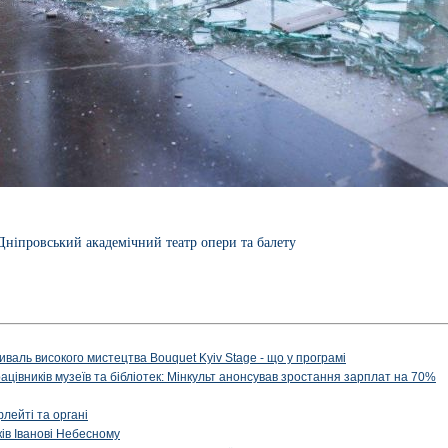
Дніпровський академічний театр опери та балету
иваль високого мистецтва Bouquet Kyiv Stage - що у програмі
рацівників музеїв та бібліотек: Мінкульт анонсував зростання зарплат на 70%
флейті та органі
ів Іванові Небесному