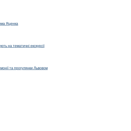
дима Яценка
ють на тематичні екскурсії
емонії та прогулянки Львовом