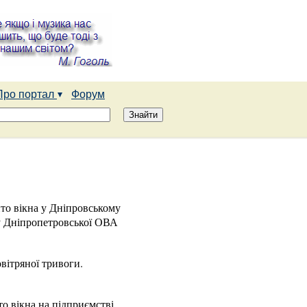
Про портал
Форум
то вікна у Дніпровському
у Дніпропетровської ОВА
овітряної тривоги.
о вікна на підприємстві