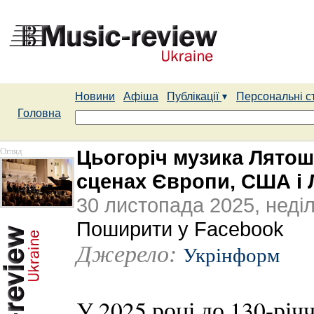
Новини
Афіша
Публікації
Персональні с
Головна
Огляд
Цьогоріч музика Лятош
сценах Європи, США і 
30 листопада 2025, неді
Поширити у Facebook
Джерело:
Укрінформ
У 2025 році до 130-річ