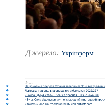
Джерело:
Укрінформ
Інші:
Національна оперета України завершила 91-й театральний
Львівська національна опера: яким був сезон 2025/26?
«Ромео і Джульєтта» – бої без правил і… вічне кохання
«Буча. Сила відродження» - міжнародний мистецький проєк
«Комахи», або Фантасмагоричний сон ентомолога