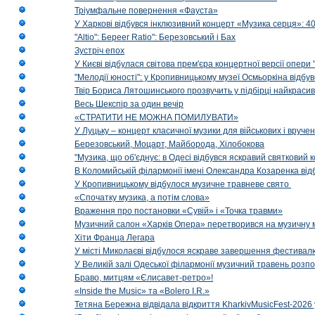
Тріумфальне повернення «Фауста»
У Харкові відбувся інклюзивний концерт «Музика серця»: 400
"Altio": Береer Ratio": Березовський і Бах
Зустріч епох
У Києві відбулася світова прем'єра концертної версії опери
"Мелодії юності": у Кропивницькому музеї Осмьоркіна відб
Твір Бориса Лятошинського прозвучить у підбірці найкраси
Весь Шекспір за один вечір
«СТРАТИТИ НЕ МОЖНА ПОМИЛУВАТИ»
У Луцьку – концерт класичної музики для військових і вруче
Березовський, Моцарт, Майборода, Хілобокова
"Музика, що об'єднує: в Одесі відбувся яскравий святковий
В Коломийській філармонії імені Олександра Козаренка відб
У Кропивницькому відбулося музичне травневе свято
«Спочатку музика, а потім слова»
Враження про постановки «Сувій» і «Точка травми»
Музичний салон «Харків Опера» перетворився на музичну мап
Хіти Франца Легара
У місті Миколаєві відбулося яскраве завершення фестивал
У Великій залі Одеської філармонії музичний травень розп
Браво, митцям «Єлисавет-ретро»!
«Inside the Music» та «Bolero I.R.»
Тетяна Бережна відвідала відкриття KharkivMusicFest-2026 