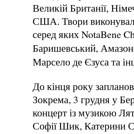
Великій Британії, Німеч
США. Твори виконували
серед яких NotaBene Ch
Баришевський, Амазо
Марсело де Єзуса та ін
До кінця року запланов
Зокрема, 3 грудня у Бер
концерт із музикою Ля
Софії Шик, Катерини С