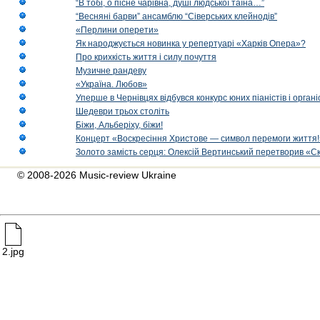
“В тобі, о пісне чарівна, душі людської таїна…”
“Весняні барви” ансамблю “Сіверських клейнодів”
«Перлини оперети»
Як народжується новинка у репертуарі «Харків Опера»?
Про крихкість життя і силу почуття
Музичне рандеву
«Україна. Любов»
Уперше в Чернівцях відбувся конкурс юних піаністів і орг
Шедеври трьох століть
Біжи, Альберіху, біжи!
Концерт «Воскресіння Христове — символ перемоги життя!
Золото замість серця: Олексій Вертинський перетворив «С
© 2008-2026 Music-review Ukraine
2.jpg