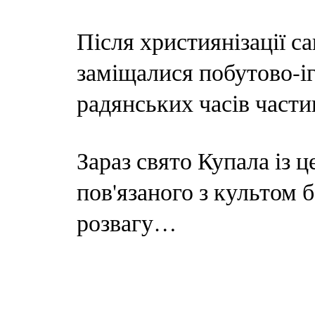
Після християнізації с
заміщалися побутово-і
радянських часів части
Зараз свято Купала із 
пов'язаного з культом 
розвагу…