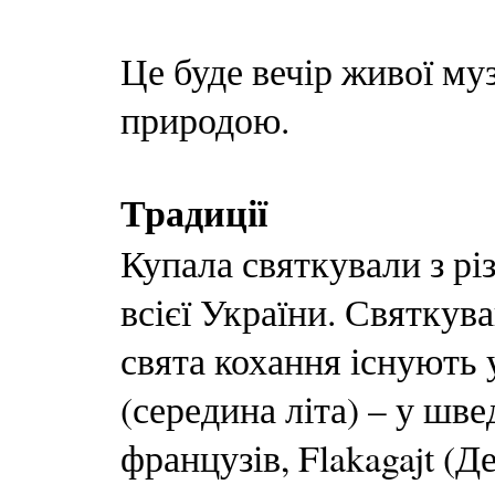
Це буде вечір живої муз
природою.
Традиції
Купала святкували з рі
всієї України. Святкув
свята кохання існують 
(середина літа) – у шве
французів, Flakagajt (Д