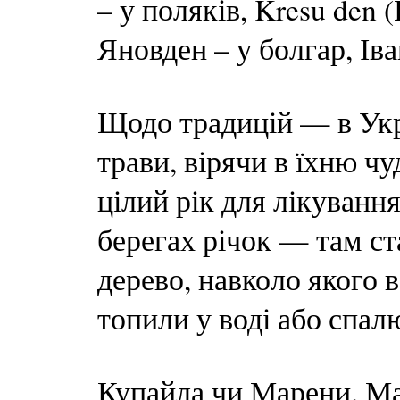
– у поляків, Kresu den 
Яновден – у болгар, Іва
Щодо традицій — в Укр
трави, вірячи в їхню чу
цілий рік для лікуванн
берегах річок — там с
дерево, навколо якого в
топили у воді або спал
Купайла чи Марени. Ма