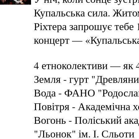
Купальська сила. Житом
Ріхтера запрошує тебе 
концерт — «Купальська 
4 етноколективи — як 4
Земля - гурт "Древляни
Вода - ФАНО "Родосла
Повітря - Академічна х
Вогонь - Поліський ака
"Льонок" ім. І. Сльоти