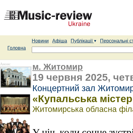
Новини
Афіша
Публікації
Персональні с
Головна
Анонс
м. Житомир
19 червня 2025, чет
Концертний зал Житомирс
«Купальська містері
Житомирська обласна філ
У ніч, коли сонце зустр