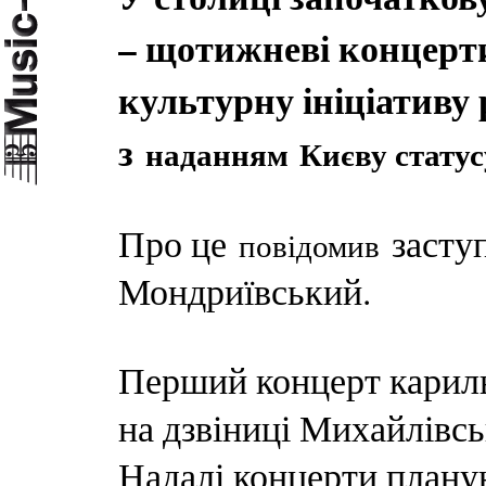
– щотижневі концерт
культурну ініціативу 
з
наданням Києву стату
Про це
засту
повідомив
Мондриївський.
Перший концерт кариль
на дзвіниці Михайлівс
Надалі концерти плану