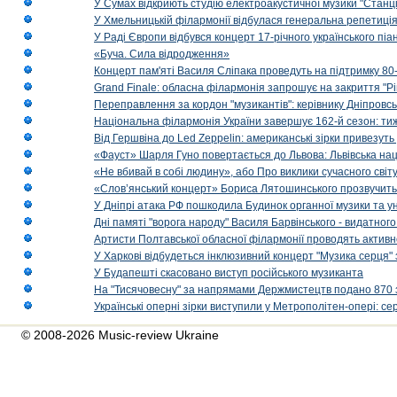
У Сумах відкриють студію електроакустичної музики "Станці
У Хмельницькій філармонії відбулася генеральна репетиці
У Раді Європи відбувся концерт 17-річного українського пі
«Буча. Сила відродження»
Концерт пам'яті Василя Сліпака проведуть на підтримку 80
Grand Finale: обласна філармонія запрошує на закриття "Р
Переправлення за кордон "музикантів": керівнику Дніпровсь
Національна філармонія України завершує 162-й сезон: ти
Від Гершвіна до Led Zeppelin: американські зірки привезуть
«Фауст» Шарля Гуно повертається до Львова: Львівська на
«Не вбивай в собі людину», або Про виклики сучасного світ
«Слов’янський концерт» Бориса Лятошинського прозвучить
У Дніпрі атака РФ пошкодила Будинок органної музики та у
Дні памяті "ворога народу" Василя Барвінського - видатного
Артисти Полтавської обласної філармонії проводять активно
У Харкові відбудеться інклюзивний концерт "Музика серця" 
У Будапешті скасовано виступ російського музиканта
На "Тисячовесну" за напрямами Держмистецтв подано 870 за
Українські оперні зірки виступили у Метрополітен-опері: с
© 2008-2026 Music-review Ukraine