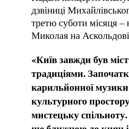
дзвіниці Михайлівськог
третю суботи місяця – 
Миколая на Аскольдові
«Київ завжди був міс
традиціями. Започат
карильйонної музики 
культурного простору 
мистецьку спільноту.
ще ближчою до киян і 