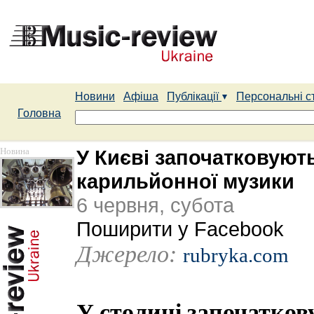
Новини
Афіша
Публікації
Персональні с
Головна
Новина
У Києві започатковуют
карильйонної музики
6 червня, субота
Поширити у Facebook
Джерело:
rubryka.com
У столиці започатко