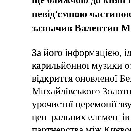
невід'ємною частиною
зазначив Валентин М
За його інформацією, і
карильйонної музики о
відкриття оновленої Бел
Михайлівського Золотов
урочистої церемонії зв
центральних елементів
партнерства між Києвом