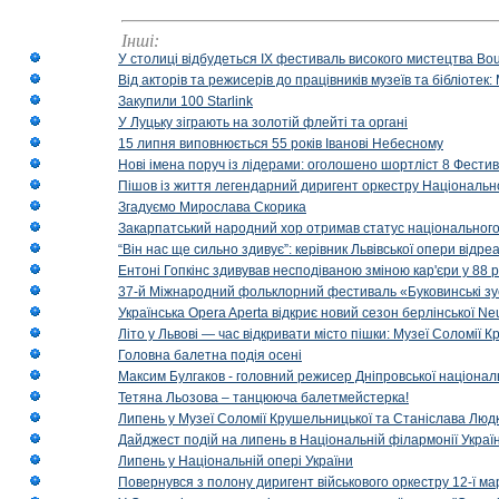
Інші:
У столиці відбудеться IX фестиваль високого мистецтва Bouq
Від акторів та режисерів до працівників музеїв та бібліоте
Закупили 100 Starlink
У Луцьку зіграють на золотій флейті та органі
15 липня виповнюється 55 років Іванові Небесному
Нові імена поруч із лідерами: оголошено шортліст 8 Фест
Пішов із життя легендарний диригент оркестру Національн
Згадуємо Мирослава Скорика
Закарпатський народний хор отримав статус національног
“Він нас ще сильно здивує”: керівник Львівської опери відр
Ентоні Гопкінс здивував несподіваною зміною кар'єри у 88 ро
37-й Міжнародний фольклорний фестиваль «Буковинські зус
Українська Opera Aperta відкриє новий сезон берлінської Ne
Літо у Львові — час відкривати місто пішки: Музеї Соломії
Головна балетна подія осені
Максим Булгаков - головний режисер Дніпровської націонал
Тетяна Льозова – танцююча балетмейстерка!
Липень у Музеї Соломії Крушельницької та Станіслава Людк
Дайджест подій на липень в Національній філармонії Украї
Липень у Національній опері України
Повернувся з полону диригент військового оркестру 12-ї ма