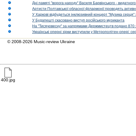
Дні памяті "ворога народу" Василя Барвінського - видатного
Артисти Полтавської обласної філармонії проводять активно
У Харкові відбудеться інклюзивний концерт "Музика серця" 
У Будапешті скасовано виступ російського музиканта
На "Тисячовесну" за напрямами Держмистецтв подано 870 за
Українські оперні зірки виступили у Метрополітен-опері: с
© 2008-2026 Music-review Ukraine
400.jpg