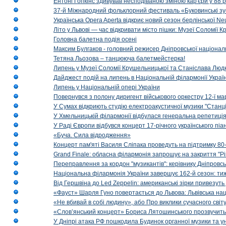
Ентоні Гопкінс здивував несподіваною зміною кар'єри у 88 ро
37-й Міжнародний фольклорний фестиваль «Буковинські зус
Українська Opera Aperta відкриє новий сезон берлінської Ne
Літо у Львові — час відкривати місто пішки: Музеї Соломії
Головна балетна подія осені
Максим Булгаков - головний режисер Дніпровської націонал
Тетяна Льозова – танцююча балетмейстерка!
Липень у Музеї Соломії Крушельницької та Станіслава Людк
Дайджест подій на липень в Національній філармонії Украї
Липень у Національній опері України
Повернувся з полону диригент військового оркестру 12-ї ма
У Сумах відкриють студію електроакустичної музики "Станці
У Хмельницькій філармонії відбулася генеральна репетиці
У Раді Європи відбувся концерт 17-річного українського пі
«Буча. Сила відродження»
Концерт пам'яті Василя Сліпака проведуть на підтримку 80
Grand Finale: обласна філармонія запрошує на закриття "Р
Переправлення за кордон "музикантів": керівнику Дніпровсь
Національна філармонія України завершує 162-й сезон: ти
Від Гершвіна до Led Zeppelin: американські зірки привезуть
«Фауст» Шарля Гуно повертається до Львова: Львівська на
«Не вбивай в собі людину», або Про виклики сучасного світ
«Слов’янський концерт» Бориса Лятошинського прозвучить
У Дніпрі атака РФ пошкодила Будинок органної музики та у