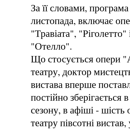
За її словами, програм
листопада, включає опе
"Травіата", "Ріголетто"
"Отелло".
Що стосується опери "Аї
театру, доктор мистецт
вистава вперше поставле
постійно зберігається в
сезону, в афіші - шість
театру півсотні вистав,