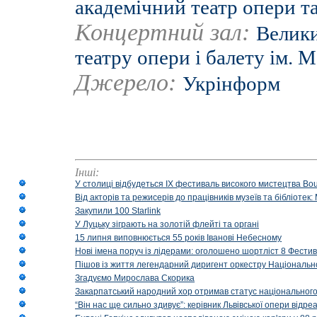
академічний театр опери та
Концертний зал:
Велики
театру опери і балету ім. 
Джерело:
Укрінформ
Інші:
У столиці відбудеться IX фестиваль високого мистецтва Bouq
Від акторів та режисерів до працівників музеїв та бібліоте
Закупили 100 Starlink
У Луцьку зіграють на золотій флейті та органі
15 липня виповнюється 55 років Іванові Небесному
Нові імена поруч із лідерами: оголошено шортліст 8 Фест
Пішов із життя легендарний диригент оркестру Національн
Згадуємо Мирослава Скорика
Закарпатський народний хор отримав статус національног
“Він нас ще сильно здивує”: керівник Львівської опери відр