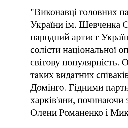
"Виконавці головних па
України ім. Шевченка О
народний артист Україн
солісти національної о
світову популярність. 
таких видатних співакі
Домінго. Гідними партн
харків'яни, починаючи 
Олени Романенко і Мико