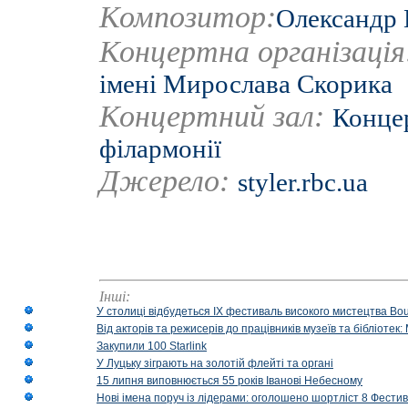
Композитор:
Олександр 
Концертна організаці
імені Мирослава Скорика
Концертний зал:
Концер
філармонії
Джерело:
styler.rbc.ua
Інші:
У столиці відбудеться IX фестиваль високого мистецтва Bouq
Від акторів та режисерів до працівників музеїв та бібліоте
Закупили 100 Starlink
У Луцьку зіграють на золотій флейті та органі
15 липня виповнюється 55 років Іванові Небесному
Нові імена поруч із лідерами: оголошено шортліст 8 Фест