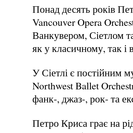
Понад десять років Пе
Vancouver Opera Orches
Ванкувером, Сіетлом т
як у класичному, так і
У Сіетлі є постійним м
Northwest Ballet Orches
фанк-, джаз-, рок- та 
Петро Криса грає на рід