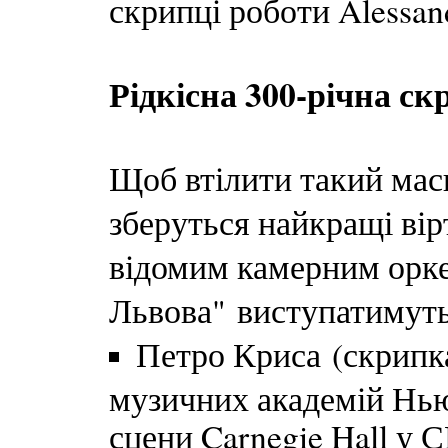
скрипці роботи Alessan
Рідкісна 300-річна ск
Щоб втілити такий мас
зберуться найкращі ві
відомим камерним орк
Львова" виступатимуть
Петро Криса (скрипк
музичних академій Нью
сцени Carnegie Hall у 