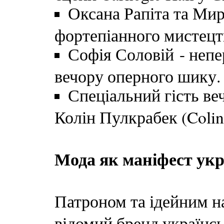
Оксана Рапіта та Мир
фортепіанного мистецт
Софія Соловій - непе
вечору оперного шику.
Спеціальний гість ве
Колін Пулкрабек (Colin
Мода як маніфест укра
Патроном та ідейним н
відомий бренд українс