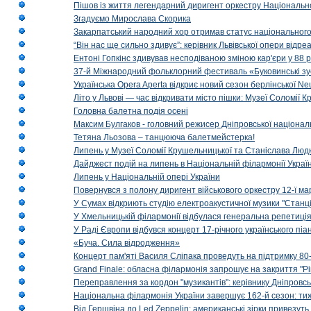
Пішов із життя легендарний диригент оркестру Національн
Згадуємо Мирослава Скорика
Закарпатський народний хор отримав статус національног
“Він нас ще сильно здивує”: керівник Львівської опери відр
Ентоні Гопкінс здивував несподіваною зміною кар'єри у 88 ро
37-й Міжнародний фольклорний фестиваль «Буковинські зус
Українська Opera Aperta відкриє новий сезон берлінської Ne
Літо у Львові — час відкривати місто пішки: Музеї Соломії
Головна балетна подія осені
Максим Булгаков - головний режисер Дніпровської націонал
Тетяна Льозова – танцююча балетмейстерка!
Липень у Музеї Соломії Крушельницької та Станіслава Людк
Дайджест подій на липень в Національній філармонії Украї
Липень у Національній опері України
Повернувся з полону диригент військового оркестру 12-ї ма
У Сумах відкриють студію електроакустичної музики "Станці
У Хмельницькій філармонії відбулася генеральна репетиці
У Раді Європи відбувся концерт 17-річного українського пі
«Буча. Сила відродження»
Концерт пам'яті Василя Сліпака проведуть на підтримку 80
Grand Finale: обласна філармонія запрошує на закриття "Р
Переправлення за кордон "музикантів": керівнику Дніпровсь
Національна філармонія України завершує 162-й сезон: ти
Від Гершвіна до Led Zeppelin: американські зірки привезуть