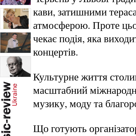
кави, затишними тера
атмосферою. Проте цьог
чекає подія, яка виход
концертів.
Культурне життя столи
масштабний міжнародн
музику, моду та благоро
Що готують організатор