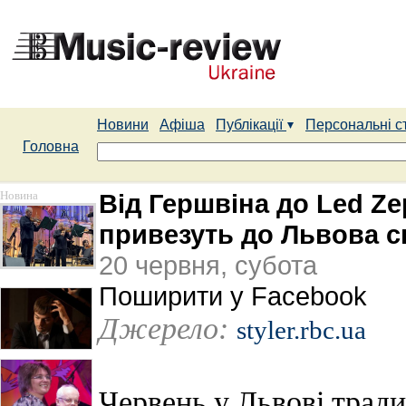
Новини
Афіша
Публікації
Персональні с
Головна
Новина
Від Гершвіна до Led Ze
привезуть до Львова с
20 червня, субота
Поширити у Facebook
Джерело:
styler.rbc.ua
Червень у Львові тради