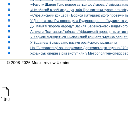
«Фауст» Шарля Гуно повертається до Львова: Львівська на
«Не вбивай в собі людину», або Про виклики сучасного світ
«Слов’янський концерт» Бориса Лятошинського прозвучить
У Дніпрі атака РФ пошкодила Будинок органної музики та у
Дні памяті "ворога народу" Василя Барвінського - видатного
Артисти Полтавської обласної філармонії проводять активно
У Харкові відбудеться інклюзивний концерт "Музика серця" 
У Будапешті скасовано виступ російського музиканта
На "Тисячовесну" за напрямами Держмистецтв подано 870 за
Українські оперні зірки виступили у Метрополітен-опері: с
© 2008-2026 Music-review Ukraine
1.jpg