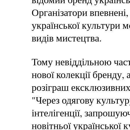
Організатори впевнені,
української культури м
видів мистецтва.
Тому невіддільною час
нової колекції бренду, 
розіграш ексклюзивних
"Через одягову культу
інтелігенції, запрошую
новітньої української 