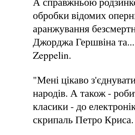
А справжньою родзинко
обробки відомих оперни
аранжування безсмертн
Джорджа Гершвіна та...
Zeppelin.
"Мені цікаво з'єднуват
народів. А також - роби
класики - до електроні
скрипаль Петро Криса.