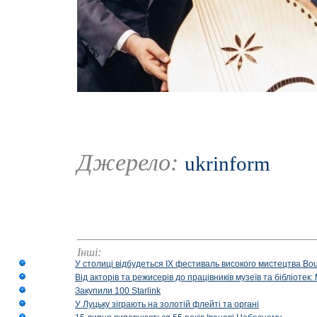
Джерело:
ukrinform
Інші:
У столиці відбудеться IX фестиваль високого мистецтва Bouq
Від акторів та режисерів до працівників музеїв та бібліоте
Закупили 100 Starlink
У Луцьку зіграють на золотій флейті та органі