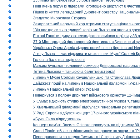
15 липня виповнюється 55 років Іванові Небесному
Нові імена поруч із лідерами: оголошено шортліст 8 Фест
Пішов із життя легендарний диригент оркестру Національн
Згадуємо Мирослава Скорика
Закарпатський народний хор отримав статус національног
“Він нас ще сильно здивує”: керівник Львівської опери відр
Ентоні Гопкінс здивував несподіваною зміною кар'єри у 88 ро
37-й Міжнародний фольклорний фестиваль «Буковинські зус
Українська Opera Aperta відкриє новий сезон берлінської Ne
Літо у Львові — час відкривати місто пішки: Музеї Соломії
Головна балетна подія осені
Максим Булгаков - головний режисер Дніпровської націонал
Тетяна Льозова – танцююча балетмейстерка!
Липень у Музеї Соломії Крушельницької та Станіслава Людк
Дайджест подій на липень в Національній філармонії Украї
Липень у Національній опері України
Повернувся з полону диригент військового оркестру 12-ї ма
У Сумах відкриють студію електроакустичної музики "Станці
У Хмельницькій філармонії відбулася генеральна репетиці
У Раді Європи відбувся концерт 17-річного українського пі
«Буча. Сила відродження»
Концерт пам'яті Василя Сліпака проведуть на підтримку 80
Grand Finale: обласна філармонія запрошує на закриття "Р
Переправлення за кордон "музикантів": керівнику Дніпровсь