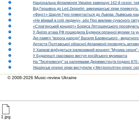
Національна філармонія України завершує 162-й сезон: ти
Від Гершвіна до Led Zeppelin: американські зірки привезуть
«Фауст» Шарля Гуно повертається до Львова: Львівська на
«Не вбивай в собі людину», або Про виклики сучасного світ
«Слов’янський концерт» Бориса Лятошинського прозвучить
У Дніпрі атака РФ пошкодила Будинок органної музики та у
Дні памяті "ворога народу" Василя Барвінського - видатного
Артисти Полтавської обласної філармонії проводять активно
У Харкові відбудеться інклюзивний концерт "Музика серця" 
У Будапешті скасовано виступ російського музиканта
На "Тисячовесну" за напрямами Держмистецтв подано 870 за
Українські оперні зірки виступили у Метрополітен-опері: с
© 2008-2026 Music-review Ukraine
1.jpg