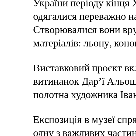
України періоду кінця 
одягалися переважно на
Створювалися вони вруч
матеріалів: льону, коно
Виставковий проєкт вк
витинанок Дарʼї Альош
полотна художника Іва
Експозиція в музеї сп
одну з важливих частин