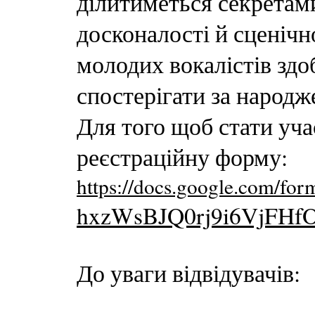
ділитиметься секретами
досконалості й сценічн
молодих вокалістів здо
спостерігати за народж
Для того щоб стати уч
реєстраційну форму:
https://docs.google.com
hxzWsBJQ0rj9i6VjFHfO
До уваги відвідувачів: