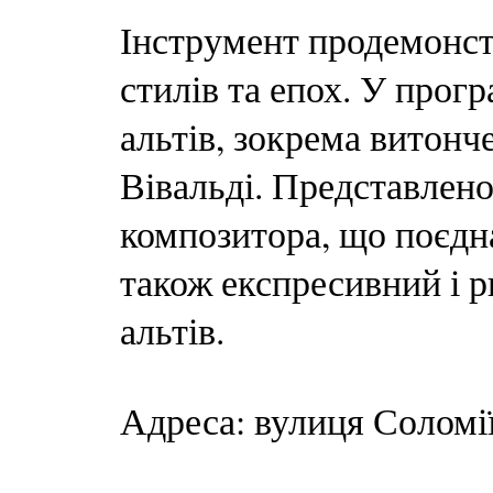
Інструмент продемонстр
стилів та епох. У прог
альтів, зокрема витонч
Вівальді. Представлен
композитора, що поєдна
також експресивний і р
альтів.
Адреса: вулиця Соломі