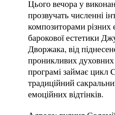
Цього вечора у викона
прозвучать численні ін
композиторами різних е
барокової естетики Джу
Дворжака, від піднесе
проникливих духовних т
програмі займає цикл Ca
традиційний сакральний
емоційних відтінків.