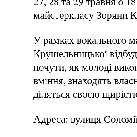
27, 28 та 29 травня о 
майстеркласу Зоряни 
У рамках вокального м
Крушельницької відбуд
почути, як молоді вико
вміння, знаходять влас
діляться своєю щиріст
Адреса: вулиця Соломі