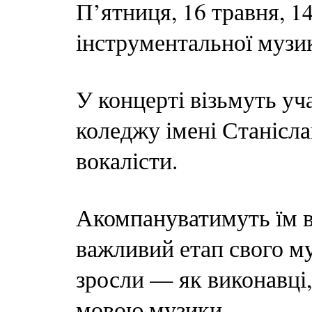
П’ятниця, 16 травня, 1
інструментальної музи
У концерті візьмуть уч
коледжу імені Станісл
вокалісти.
Акомпануватимуть їм в
важливий етап свого м
зросли — як виконавці,
мовою музики.