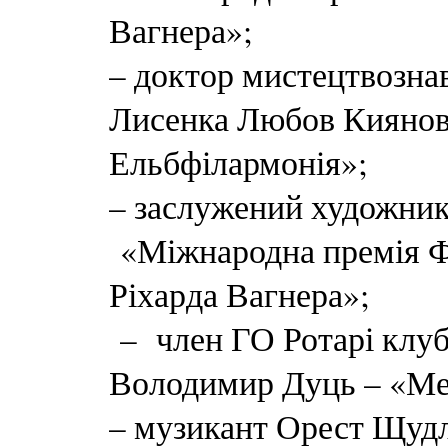
Вагнера»;
– доктор мистецтвознав
Лисенка Любов Киянов
Ельбфілармонія»;
– заслужений художник
«Міжнародна премія Ф
Ріхарда Вагнера»;
– член ГО Ротарі клуб
Володимир Дуць – «М
– музикант Орест Щуд