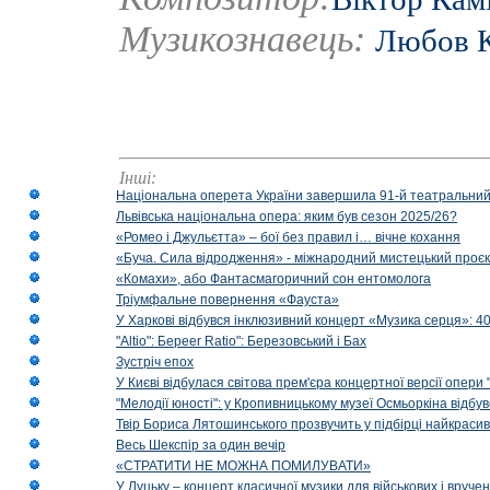
Музикознавець:
Любов К
Інші:
Національна оперета України завершила 91-й театральний
Львівська національна опера: яким був сезон 2025/26?
«Ромео і Джульєтта» – бої без правил і… вічне кохання
«Буча. Сила відродження» - міжнародний мистецький проєк
«Комахи», або Фантасмагоричний сон ентомолога
Тріумфальне повернення «Фауста»
У Харкові відбувся інклюзивний концерт «Музика серця»: 400
"Altio": Береer Ratio": Березовський і Бах
Зустріч епох
У Києві відбулася світова прем'єра концертної версії опери
"Мелодії юності": у Кропивницькому музеї Осмьоркіна відб
Твір Бориса Лятошинського прозвучить у підбірці найкраси
Весь Шекспір за один вечір
«СТРАТИТИ НЕ МОЖНА ПОМИЛУВАТИ»
У Луцьку – концерт класичної музики для військових і вруче