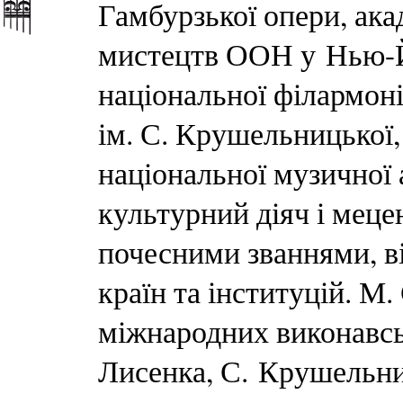
Гамбурзької опери, ака
мистецтв ООН у Нью-Й
національної філармоні
ім. С. Крушельницької
національної музичної 
культурний діяч і меце
почесними званнями, ві
країн та інституцій. М
міжнародних виконавськ
Лисенка, С. Крушельниц