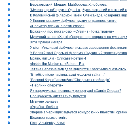
Березовський, Моцарт, Майборода, Хілобокова
"Музика, що об'єднує: в Одесі відбувся яскравий святковий
В Коломийській філармонії імені Олександра Козаренка відб
У Кропивницькому відбулося музичне травневе свято
«Спочатку музика, а потім слова»
Враження про постановки «Сувій» і «Точка травми»
Музичний салон «Харків Опера» перетворився на музичну мап
Хіти Франца Легара
У місті Миколаєві відбулося яскраве завершення фестивал
У Великій залі Одеської філармонії музичний травень розп
Браво, митцям «Єлисавет-ретро»!
«Inside the Music» та «Bolero I.R.»
Тетяна Бережна відвідала відкриття KharkivMusicFest-2026 
“В тобі, о пісне чарівна, душі людської таїна…”
“Весняні барви” ансамблю “Сіверських клейнодів”
«Перлини оперети»
Як народжується новинка у репертуарі «Харків Опера»?
Про крихкість життя і силу почуття
Музичне рандеву
«Україна. Любов»
Уперше в Чернівцях відбувся конкурс юних піаністів і орг
Шедеври трьох століть
Біжи, Альберіху, біжи!