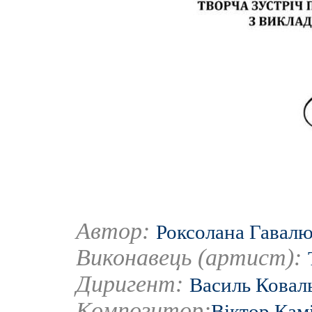
Автор:
Роксолана Гавал
Виконавець (артист):
Диригент:
Василь Ковал
Композитор:
Віктор Кам