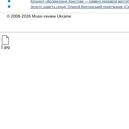
Концерт «Воскресіння Христове — символ перемоги життя!
Золото замість серця: Олексій Вертинський перетворив «С
© 2008-2026 Music-review Ukraine
1.jpg