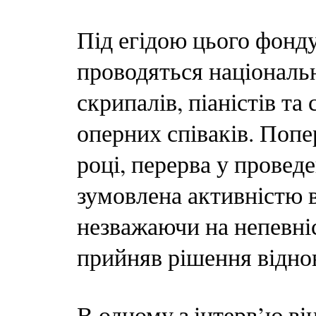
Під егідою цього фонду
проводяться національ
скрипалів, піаністів та
оперних співаків. Попе
році, перерва у провед
зумовлена активністю в
незважаючи на непевніст
прийняв рішення віднов
В одному з інтерв’ю він