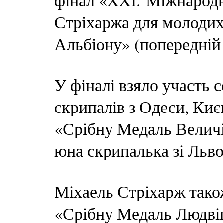
фінал «XXІ. Міжнарод
Стріхаржа для молодих
Альбіону» (попередній
У фіналі взяло участь
скрипалів з Одеси, Киє
«Срібну Медаль Величі
юна скрипалька зі Льво
Міхаель Стріхарж тако
«Срібну Медаль Людвіга