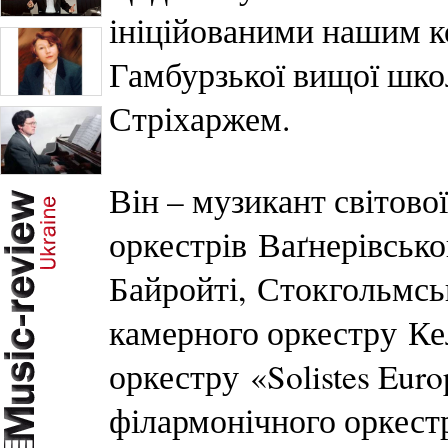
ініційованими нашим 
Гамбурзької вищої шко
Стріхаржем.
Він – музикант світово
оркестрів Ваґнерівськ
Байройті, Стокгольмськ
камерного оркестру Ке
оркестру «Solistes Eur
філармонічного оркест