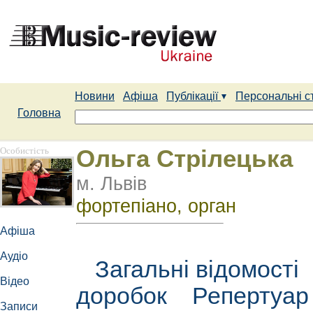
Новини
Афіша
Публікації
Персональні с
Головна
Особистість
Ольга Стрілецька
м. Львів
фортепіано, орган
Афіша
Аудіо
Загальні відомості
Відео
доробок
Репертуа
Записи