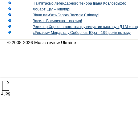
Пам’ятаємо легендарного тенора Івана Козловського
Хобарт Ерл – ювіляр!
Вічна пам’ять Герою Василю Сліпаку!
Василь Василенко – ювіляр!
Режисер Херсонського театру випустив виставу «Д.І.М.» за
«Реквієм» Моцарта у Соборі св. Юра – 199 років потому
© 2008-2026 Music-review Ukraine
1.jpg