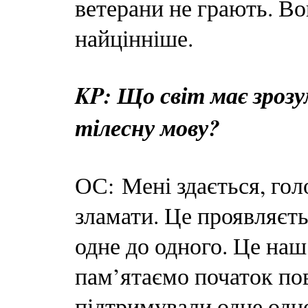
ветерани не грають. Во
найцінніше.
KP: Що світ має зрозу
тілесну мову?
ОС: Мені здається, го
зламати. Це проявляється
одне до одного. Це наш
пам’ятаємо початок по
підтримували одне одно