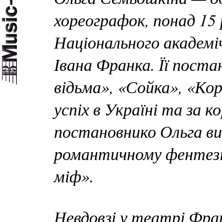
хореографок, понад 15
Національного академі
Івана Франка. Її пост
відьма», «Сойка», «К
успіх в Україні та за 
постановнико Ольга ви
романтичному фентезі
міф».
Невдовзі у театрі Фра