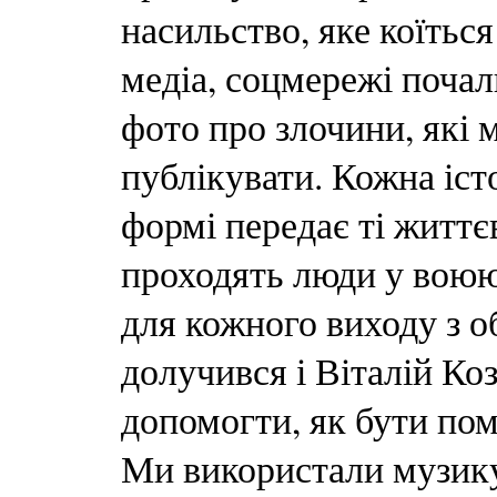
насильство, яке коїтьс
медіа, соцмережі почал
фото про злочини, які 
публікувати. Кожна іст
формі передає ті життє
проходять люди у воюю
для кожного виходу з о
долучився і Віталій Ко
допомогти, як бути по
Ми використали музик