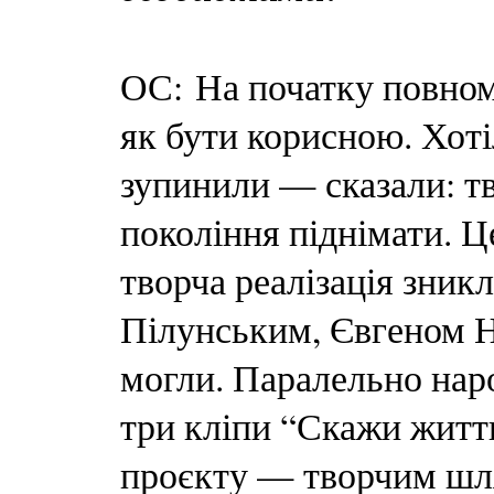
ОС: На початку повном
як бути корисною. Хотіл
зупинили — сказали: т
покоління піднімати. Ц
творча реалізація зникл
Пілунським, Євгеном Н
могли. Паралельно наро
три кліпи “Скажи життю
проєкту — творчим шля