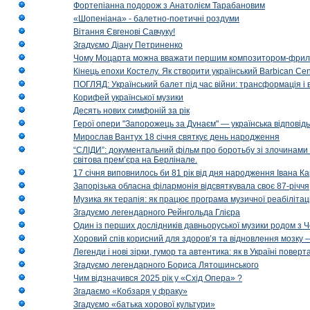
Фортепіанна подорож з Анатолієм Тарабановим
«Шопеніана» - балетно-поетичні роздуми
Вітання Євгенові Савчуку!
Згадуємо Діану Петриненко
Чому Моцарта можна вважати першим композитором-фри
Кінець епохи Костелу. Як створити український Barbican Cen
ПОГЛЯД: Український балет під час війни: трансформація і 
Корифей української музики
Десять нових симфоній за рік
Герої опери "Запорожець за Дунаєм" — українська відповід
Мирослав Вантух 18 січня святкує день народження
“СЛІДИ”: документальний фільм про боротьбу зі злочинами 
світова прем’єра на Берлінале.
17 січня виповнилось би 81 рік від дня народження Івана К
Запорізька обласна філармонія відсвяткувала своє 87-річчя
Музика як терапія: як працює програма музичної реабілітаці
Згадуємо легендарного Рейнгольда Глієра
Один із перших дослідників давньоруської музики родом з 
Хоровий спів корисний для здоров’я та відновлення мозку
Легенди і нові зірки, гумор та автентика: як в Україні пове
Згадуємо легендарного Бориса Лятошинського
Чим відзначився 2025 рік у «Схід Опера» ?
Згадаємо «Кобзаря у фраку»
Згадуємо «батька хорової культури»