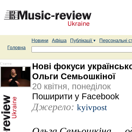
Новини
Афіша
Публікації
Персональні с
Головна
Стаття
Нові фокуси українськ
Ольги Семьошкіної
20 квітня, понеділок
Поширити у Facebook
Джерело:
kyivpost
Ольга Семьошкіна — од