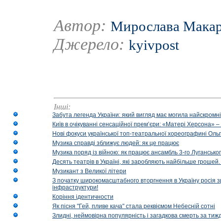
Автор:
Мирослава Мака
Джерело:
kyivpost
Інші:
Забута легенда України: який вигляд має могила найскромніш
Київ в очікуванні сенсаційної прем’єри: «Матері Херсона» 
Нові фокуси української топ-театральної хореографині Оль
Музика справді зближує людей: як це працює
Музика поряд із війною: як працює ансамбль 3-го Лугансько
Десять театрів в Україні, які заробляють найбільше гроше
Музикант з Великої літери
З початку широкомасштабного вторгнення в Україну росія з
інфраструктури!
Коріння ідентичности
Як пісня "Гей, пливе кача" стала реквіємом Небесній сотні
Злидні, неймовірна популярність і загадкова смерть за тиж