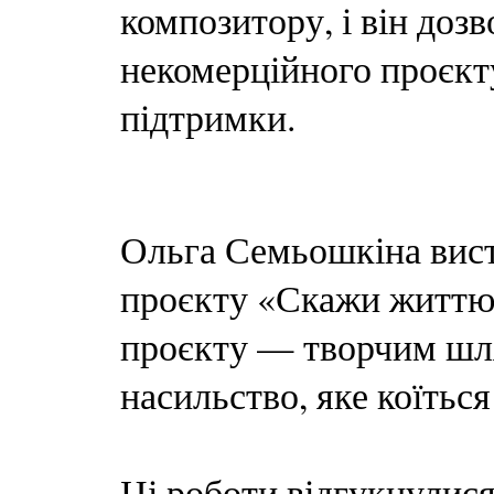
композитору, і він дозв
некомерційного проєкт
підтримки.
Ольга Семьошкіна вист
проєкту «Скажи життю Т
проєкту — творчим шля
насильство, яке коїться
Ці роботи відгукнулися,