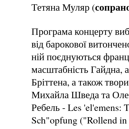
сопран
Тетяна Муляр (
Програма концерту вибу
від барокової витончен
ній поєднуються францу
масштабність Гайдна, а
Бріттена, а також твор
Михайла Шведа та Оле
Ребель - Les 'el'emens:
Sch"opfung ("Rollend i