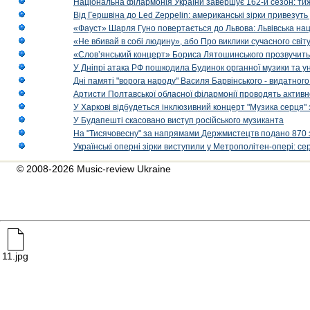
Національна філармонія України завершує 162-й сезон: ти
Від Гершвіна до Led Zeppelin: американські зірки привезуть
«Фауст» Шарля Гуно повертається до Львова: Львівська на
«Не вбивай в собі людину», або Про виклики сучасного світ
«Слов’янський концерт» Бориса Лятошинського прозвучить
У Дніпрі атака РФ пошкодила Будинок органної музики та у
Дні памяті "ворога народу" Василя Барвінського - видатного
Артисти Полтавської обласної філармонії проводять активно
У Харкові відбудеться інклюзивний концерт "Музика серця" 
У Будапешті скасовано виступ російського музиканта
На "Тисячовесну" за напрямами Держмистецтв подано 870 за
Українські оперні зірки виступили у Метрополітен-опері: с
© 2008-2026 Music-review Ukraine
11.jpg