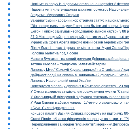
Нові імена поруч із лідерами: оголошено шортліст 8 Фест
Пішов із життя легендарний диригент оркестру Національн
Згадуємо Мирослава Скорика
Закарпатський народний хор отримав статус національног
“Він нас ще сильно здивує”: керівник Львівської опери відр
Ентоні Гопкінс здивував несподіваною зміною кар'єри у 88 ро
37-й Міжнародний фольклорний фестиваль «Буковинські зус
Українська Opera Aperta відкриє новий сезон берлінської Ne
Літо у Львові — час відкривати місто пішки: Музеї Соломії
Головна балетна подія осені
Максим Булгаков - головний режисер Дніпровської націонал
Тетяна Льозова – танцююча балетмейстерка!
Липень у Музеї Соломії Крушельницької та Станіслава Людк
Дайджест подій на липень в Національній філармонії Украї
Липень у Національній опері України
Повернувся з полону диригент військового оркестру 12-ї ма
У Сумах відкриють студію електроакустичної музики "Станці
У Хмельницькій філармонії відбулася генеральна репетиці
У Раді Європи відбувся концерт 17-річного українського пі
«Буча. Сила відродження»
Концерт пам'яті Василя Сліпака проведуть на підтримку 80
Grand Finale: обласна філармонія запрошує на закриття "Р
Переправлення за кордон "музикантів": керівнику Дніпровсь