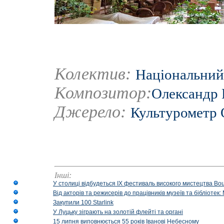
Колектив:
Національний
Композитор:
Олександр 
Джерело:
Культурометр
Інші:
У столиці відбудеться IX фестиваль високого мистецтва Bouq
Від акторів та режисерів до працівників музеїв та бібліоте
Закупили 100 Starlink
У Луцьку зіграють на золотій флейті та органі
15 липня виповнюється 55 років Іванові Небесному