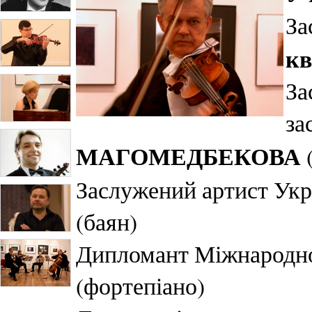
За
кв
За
за
МАГОМЕДБЕКОВА
Заслужений артист Ук
(баян)
Дипломант Міжнародн
(фортепіано)