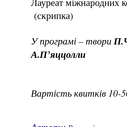
Лауреат міжнародних 
(скрипка)
У програмі – твори
П.Ч
А.П’яццолли
Вартість квитків 10-50