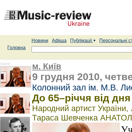
Новини
Афіша
Публікації
Персональні с
Головна
Анонс
м. Київ
9 грудня 2010, четве
Колонний зал ім. М.В. Л
До 65–річчя від дн
Народний артист України, 
Тараса Шевченка АНАТОЛ
Уч