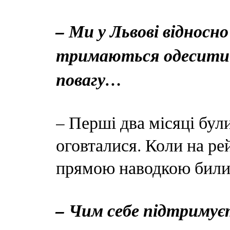
– Ми у Львові відносно 
тримаються одесити й
повагу…
– Перші два місяці були
оговталися. Коли на рей
прямою наводкою били 
– Чим себе підтримує