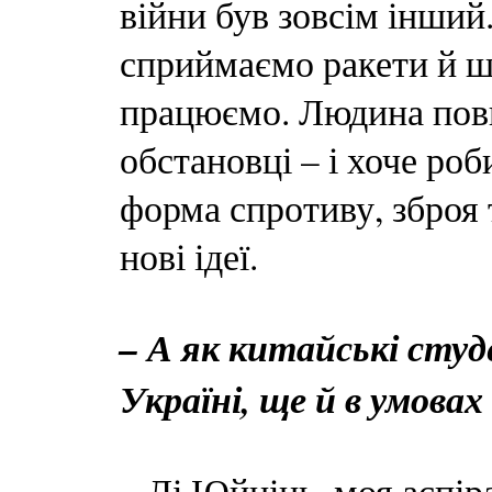
війни був зовсім інший
сприймаємо ракети й ш
працюємо. Людина пови
обстановці – і хоче ро
форма спротиву, зброя 
нові ідеї.
– А як китайські сту
Україні, ще й в умовах
– Лі Юйцінь, моя аспіра