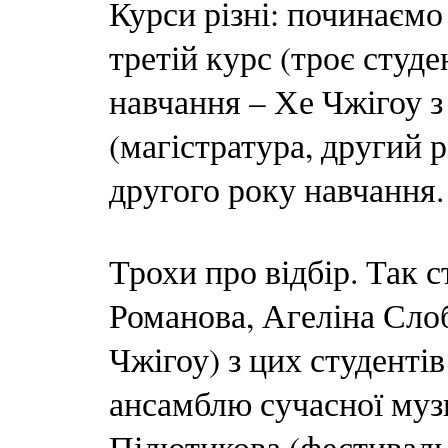
Курси різні: починаємо 
третій курс (троє студе
навчання – Хе Чжігоу 
(магістратура, другий р
другого року навчання.
Трохи про відбір. Так 
Романова, Агеліна Сло
Чжігоу) з цих студентів
ансамблю сучасної муз
Пілютикова (фестиваль 