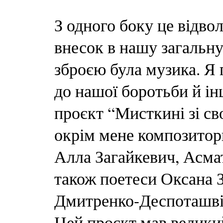
З одного боку це відвол
внесок в нашу загальну
зброєю була музика. Я
до нашої боротьби й ін
проєкт “Мисткині зі св
окрім мене композитор
Алла Загайкевич, Асмат
також поетеси Оксана 
Дмитренко-Деспоташвілі
Цей проєкт мав великий