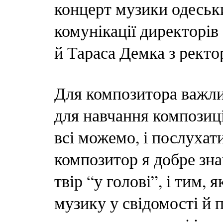
концерт музики одеськ
комунікації директорів
й Тараса Демка з рект
Для композитора важли
для навчання композиції
всі можемо, і послухати
композитор я добре зн
твір “у голові”, і тим,
музику у свідомості й п