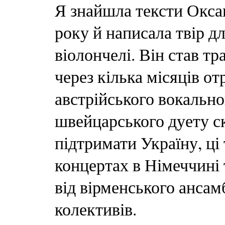
Я знайшла тексти Оксан
року й написала твір д
віолончелі. Він став т
через кілька місяців о
австрійського вокально
швейцарського дуету ск
підтримати Україну, ці
концертах в Німеччині
від вірменського ансам
колективів.