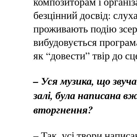
композиторам і органі
безцінний досвід: слуха
проживають подію зсере
вибудовується програма
як “довести” твір до сц
– Уся музика, що звуч
залі, була написана в
вторгнення?
– Так, усі твори написа