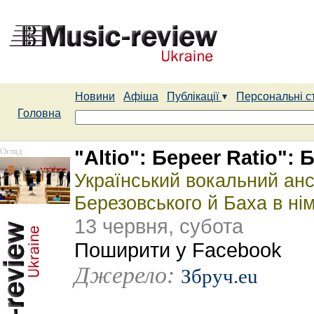
Новини
Афіша
Публікації
Персональні с
Головна
Огляд
"Altio": Береer Ratio":
Український вокальний анс
Березовського й Баха в ні
13 червня, субота
Поширити у Facebook
Джерело:
Збруч.eu