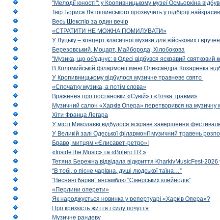
"Мелодії юності": у Кропивницькому музеї Осмьоркіна відб
Твір Бориса Лятошинського прозвучить у підбірці найкраси
Весь Шекспір за один вечір
«СТРАТИТИ НЕ МОЖНА ПОМИЛУВАТИ»
У Луцьку – концерт класичної музики для військових і вруче
Березовський, Моцарт, Майборода, Хілобокова
"Музика, що об'єднує: в Одесі відбувся яскравий святковий
В Коломийській філармонії імені Олександра Козаренка відб
У Кропивницькому відбулося музичне травневе свято
«Спочатку музика, а потім слова»
Враження про постановки «Сувій» і «Точка травми»
Музичний салон «Харків Опера» перетворився на музичну мап
Хіти Франца Легара
У місті Миколаєві відбулося яскраве завершення фестивал
У Великій залі Одеської філармонії музичний травень розп
Браво, митцям «Єлисавет-ретро»!
«Inside the Music» та «Bolero I.R.»
Тетяна Бережна відвідала відкриття KharkivMusicFest-2026 
“В тобі, о пісне чарівна, душі людської таїна…”
“Весняні барви” ансамблю “Сіверських клейнодів”
«Перлини оперети»
Як народжується новинка у репертуарі «Харків Опера»?
Про крихкість життя і силу почуття
Музичне рандеву