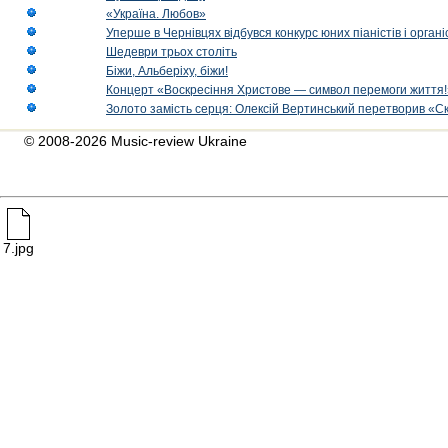
«Україна. Любов»
Уперше в Чернівцях відбувся конкурс юних піаністів і орг
Шедеври трьох століть
Біжи, Альберіху, біжи!
Концерт «Воскресіння Христове — символ перемоги життя!
Золото замість серця: Олексій Вертинський перетворив «С
© 2008-2026 Music-review Ukraine
7.jpg