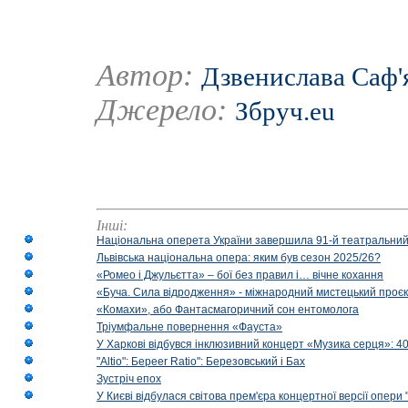
Автор:
Дзвенислава Саф'
Джерело:
Збруч.eu
Інші:
Національна оперета України завершила 91-й театральний
Львівська національна опера: яким був сезон 2025/26?
«Ромео і Джульєтта» – бої без правил і… вічне кохання
«Буча. Сила відродження» - міжнародний мистецький проєк
«Комахи», або Фантасмагоричний сон ентомолога
Тріумфальне повернення «Фауста»
У Харкові відбувся інклюзивний концерт «Музика серця»: 400
"Altio": Береer Ratio": Березовський і Бах
Зустріч епох
У Києві відбулася світова прем'єра концертної версії опери