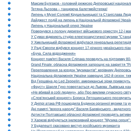
Максим Булгаков - головний режисер Дніпровської націонал
Тетяна Льозова – танцююча балетмейстерка!
Липень у Музеї Соломії Крушельницької та Станіслава Людк
Дайджест подій на липень в Національній філармонії Украї
Липень у Національній опері України
Повернувся з полону диригент військового оркестру 12-ї ма
У Сумах відкриють студію електроакустичної музики "Станці
У Хмельницькій філармонії відбулася генеральна репетиці
У Раді Європи відбувся концерт 17-річного українського пі
«Буча. Сила відродження»
Концерт пам'яті Василя Сліпака проведуть на підтримку 80
Grand Finale: обласна філармонія запрошує на закриття "Р
Переправлення за кордон "музикантів": керівнику Дніпровсь
Національна філармонія України завершує 162-й сезон: ти
Від Гершвіна до Led Zeppelin: американські зірки привезуть
«Фауст» Шарля Гуно повертається до Львова: Львівська на
«Не вбивай в собі людину», або Про виклики сучасного світ
«Слов’янський концерт» Бориса Лятошинського прозвучить
У Дніпрі атака РФ пошкодила Будинок органної музики та у
Дні памяті "ворога народу" Василя Барвінського - видатного
Артисти Полтавської обласної філармонії проводять активно
У Харкові відбудеться інклюзивний концерт "Музика серця" 
У Будапешті скасовано виступ російського музиканта