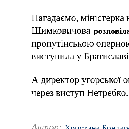
Нагадаємо, міністерка
Шимковичова
розповіл
пропутінською оперно
виступила у Братиславі
А директор угорської 
через виступ Нетребко.
Автор:
Христина Бондар