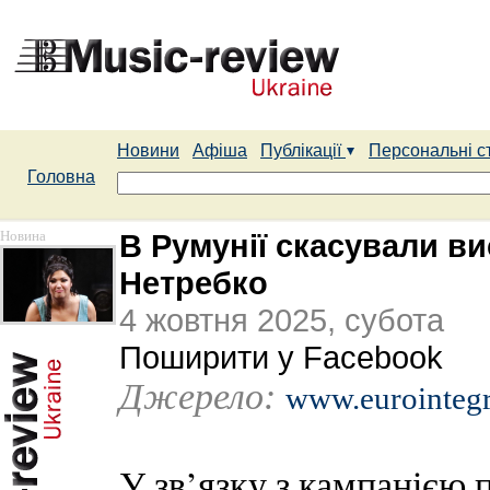
Новини
Афіша
Публікації
Персональні с
Головна
Новина
В Румунії скасували ви
Нетребко
4 жовтня 2025, субота
Поширити у Facebook
Джерело:
www.eurointegr
У зв’язку з кампанією 