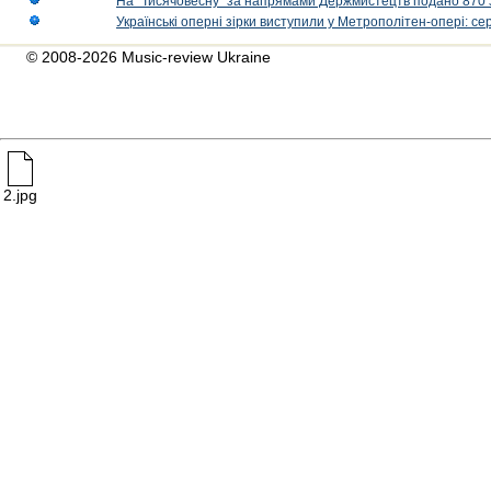
На "Тисячовесну" за напрямами Держмистецтв подано 870 за
Українські оперні зірки виступили у Метрополітен-опері: с
© 2008-2026 Music-review Ukraine
2.jpg