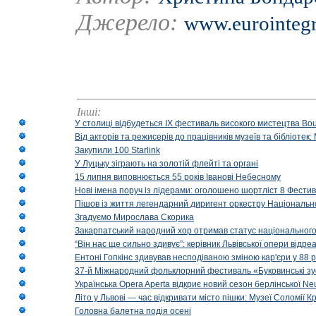
Джерело:
www.eurointegr
Інші:
У столиці відбудеться IX фестиваль високого мистецтва Bouq
Від акторів та режисерів до працівників музеїв та бібліоте
Закупили 100 Starlink
У Луцьку зіграють на золотій флейті та органі
15 липня виповнюється 55 років Іванові Небесному
Нові імена поруч із лідерами: оголошено шортліст 8 Фест
Пішов із життя легендарний диригент оркестру Національн
Згадуємо Мирослава Скорика
Закарпатський народний хор отримав статус національног
“Він нас ще сильно здивує”: керівник Львівської опери відр
Ентоні Гопкінс здивував несподіваною зміною кар'єри у 88 ро
37-й Міжнародний фольклорний фестиваль «Буковинські зус
Українська Opera Aperta відкриє новий сезон берлінської Ne
Літо у Львові — час відкривати місто пішки: Музеї Соломії
Головна балетна подія осені