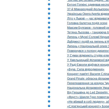
“Він нас ще сильно здивує”: к
Ентоні Гопкінс здивував неспо
37-й Міжнародний фольклорни
Українська Opera Aperta відкр
Літо у Львові — час відкрива
Головна балетна подія осені
Максим Булгаков - головний р
Тетяна Льозова – танцююча б
Липень у Музеї Соломії Круше
Дайджест подій на липень в Н
Липень у Національній опері 
Повернувся з полону диригент 
У Сумах відкриють студію еле
У Хмельницькій філармонії в
У Раді Європи відбувся концер
«Буча. Сила відродження»
Концерт пам'яті Василя Сліпа
Grand Finale: обласна філарм
Переправлення за кордон "муз
Національна філармонія Украї
Від Гершвіна до Led Zeppelin:
«Фауст» Шарля Гуно повертає
«Не вбивай в собі людину», аб
«Слов’янський концерт» Бори