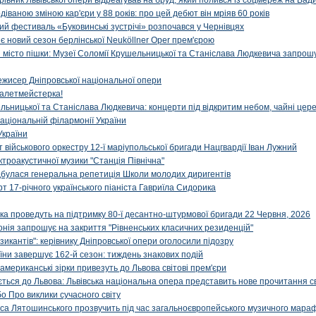
ерівник Львівської опери відреагував на бруд, який полився із соцмереж на Ва
діваною зміною кар'єри у 88 років: про цей дебют він мріяв 60 років
й фестиваль «Буковинські зустрічі» розпочався у Чернівцях
иє новий сезон берлінської Neuköllner Oper прем'єрою
ти місто пішки: Музеї Соломії Крушельницької та Станіслава Людкевича запрошу
ежисер Дніпровської національної опери
алетмейстерка!
льницької та Станіслава Людкевича: концерти під відкритим небом, чайні цер
аціональній філармонії України
України
військового оркестру 12-ї маріупольської бригади Нацгвардії Іван Лужний
ктроакустичної музики "Станція Північна"
ідбулася генеральна репетиція Школи молодих диригентів
т 17-річного українського піаніста Гавриїла Сидорика
ка проведуть на підтримку 80-ї десантно-штурмової бригади 22 Червня, 2026
онія запрошує на закриття "Рівненських класичних резиденцій"
икантів": керівнику Дніпровської опери оголосили підозру
ни завершує 162-й сезон: тиждень знакових подій
 американські зірки привезуть до Львова світові прем'єри
ться до Львова: Львівська національна опера представить нове прочитання с
о Про виклики сучасного світу
са Лятошинського прозвучить під час загальноєвропейського музичного мара