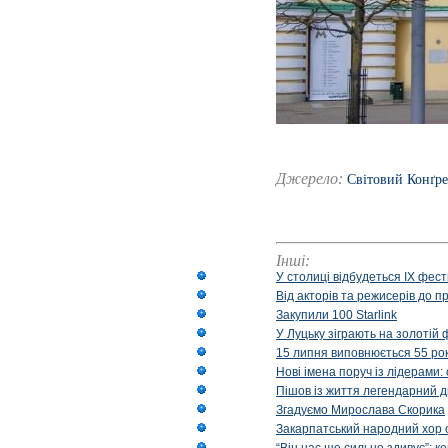
Джерело:
Світовий Конґре
Інші:
У столиці відбудеться IX фест
Від акторів та режисерів до п
Закупили 100 Starlink
У Луцьку зіграють на золотій 
15 липня виповнюється 55 рок
Нові імена поруч із лідерами
Пішов із життя легендарний д
Згадуємо Мирослава Скорика
Закарпатський народний хор 