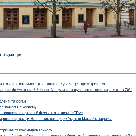
с Українців
иваль високого мистецтва Bouquet Kyiv Stage - що у програмі
рацівників музеїв та бібліотек: Мінкульт анонсував зростання зарплат на 70%
флейті та органі
ів Іванові Небесному
: оголошено шортліст 8 Фестивалю-премії «GRA»
иригент оркестру Національного цирку України Марк Резницький
отримав статус національного