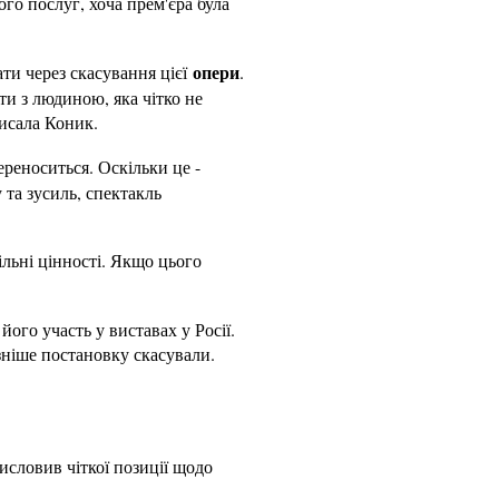
ого послуг, хоча прем'єра була
опери
ати через скасування цієї
.
и з людиною, яка чітко не
писала Коник.
реноситься. Оскільки це -
 та зусиль, спектакль
льні цінності. Якщо цього
його участь у виставах у Росії.
зніше постановку скасували.
исловив чіткої позиції щодо