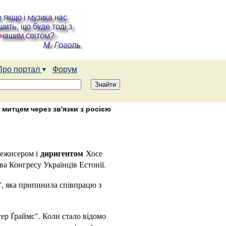
Про портал
Форум
 митцем через зв'язки з росією
диригентом
режисером і
Хосе
ва Конгресу Українців Естонії.
, яка припинила співпрацю з
ер Ґраймс". Коли стало відомо