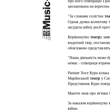
про його співпрацю з р
запланована на вересень 
те
"За словами солістки
Однак думка колективу 
засудила війну росії про
театр
Керівництво
у зая
видатний твір, постанов
обов'язково представлят
"Наша діяльність може б
немає - співпраця втрача
Раніше Хосе Кура кілька 
театр
Маріїнський
у Сан
Представник Кури повідо
Маатен знав про зв'язки
За наказом керівництва
війни.