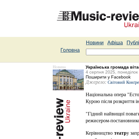
Новини
Афіша
Публі
Головна
Новина
Українська громада віта
4 серпня 2025, понеділок
Поширити у Facebook
Джерело:
Світовий Конґре
Національна опера "Ест
Курою після розкриття ін
"Гідний найвищої поваг
режисером-постановником
театр
Керівництво
у зап