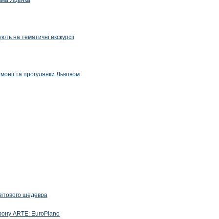
дима Яценка
ють на тематичні екскурсії
емонії та прогулянки Львовом
вітового шедевра
фону ARTE: EuroPiano