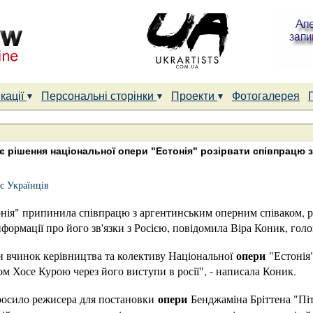
кації
Персональні сторінки
Проекти
Фотогалерея
є рішення національної опери "Естонія" розірвати співпрацю з
с Українців
онія" припинила співпрацю з аргентинським оперним співаком, 
формації про його зв'язки з Росією, повідомила Віра Коник, голо
опери
и вчинок керівництва та колективу Національної
"Естонія"
 Хосе Курою через його виступи в росії", - написала Коник.
опери
росило режисера для постановки
Бенджаміна Бріттена "Піт