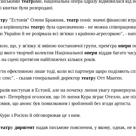
театр
осійськими
ами, національна опера одразу відмовилася від й
і квитки були розпродані.
атр
театр
у "Естонія" Олени Бражник,
поніс значні фінансові втр
театр
та керівництва
у була однозначною - не можна співпрацюват
ти України й не розірвала всі зв'язки з країною-агресоркою", - на
опери
вило, що, у зв'язку зі зміною постановчої групи, прем'єра
пе
опери
ці якого творчий колектив Національної
віддав багато часу
ь на сцені протягом найближчих кількох років.
ути ефективною лише тоді, коли всі партнери щиро поділяють спі
театр
є сенс", - сказав генеральний директор
у Отт Маатен.
разів виступав в Естонії, але на початку липня увагу привернула 
кт- Петербурзі оголосив, що 16 липня Кура зіграє Отелло, але пі
мив, що анонс був помилковим і зроблений без згоди артиста.
 Кури з Росією й обговорював це з ним.
театр
диригент
у
надав письмове пояснення, у якому, однак, не в