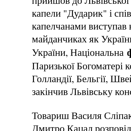
прийшов до Львівської 
капели "Дударик" і спів
капелчанами виступав 
майданчиках як України
України, Національна
Паризької Богоматері к
Голландії, Бельгії, Шв
закінчив Львівську кон
Товариш Василя Сліпак
Дмитро Кацал розповід