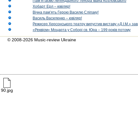
Пам’ятаємо легендарного тенора Івана Козловського
Хобарт Ерл – ювіляр!
Вічна пам’ять Герою Василю Сліпаку!
Василь Василенко – ювіляр!
Режисер Херсонського театру випустив виставу «Д.І.М.» за
«Реквієм» Моцарта у Соборі св. Юра – 199 років потому
© 2008-2026 Music-review Ukraine
90.jpg