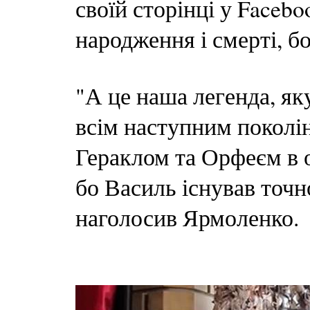
своїй сторінці у Facebo
народження і смерті, б
"А це наша легенда, як
всім наступним поколін
Гераклом та Орфеєм в о
бо Василь існував точно
наголосив Ярмоленко.