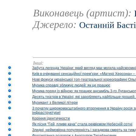
Виконавець (артист):
Джерело:
Останній Баст
Інші:
Забута легенда України: який вигляд має могила найскромніш
Київ в очікуванні сенсаційної прем’єри: «Матері Херсона» 
Нові фокуси української топ-театральної хореографині Оль
Музика справді зближує людей: як це працює
Музика поряд із війною: як працює ансамбль 3-го Лугансько
Десять театрів в Україні, які заробляють найбільше гроше
Музикант з Великої літери
З початку широкомасштабного вторгнення в Україну росія з
інфраструктури!
Коріння ідентичности
Як пісня "Гей, пливе кача" стала реквіємом Небесній сотні
Злидні, неймовірна популярність і загадкова смерть за тиж
Фортепіанна подорож з Анатолієм Тарабановим