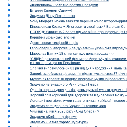
«Шопеніана» - балетно-поетичні роздуми
Вітання Євгенові Савчуку!
Згадуємо Діану Петриненко
Чому Моцарта можна вважати першим композитором-фри
Кінець епохи Костелу. Як створити український Barbican Cen
ПОГЛЯД: Український балет під час війни: трансформація і 
Корифей української музики
Десять нових симфоній за рік
Герої опери "Запорожець за Дунаєм" — українська відповід
Мирослав Вантух 18 січня святкує день народження
“СЛІДИ”: документальний фільм про боротьбу зі злочинами 
світова прем’єра на Берлінале.
17 січня виповнилось би 81 рік від дня народження Івана К
Запорізька обласна філармонія відсвяткувала своє 87-річчя
Музика як терапія: як працює програма музичної реабілітаці
Згадуємо легендарного Рейнгольда Глієра
Один із перших дослідників давньоруської музики родом з 
Хоровий спів корисний для здоров’я та відновлення мозку
Легенди і нові зірки, гумор та автентика: як в Україні пове
Згадуємо легендарного Бориса Лятошинського
Чим відзначився 2025 рік у «Схід Опера» ?
Згадаємо «Кобзаря у фраку»
Згадуємо «батька хорової культури»