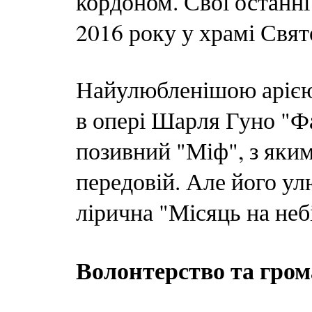
кордоном. Свої останні
2016 року у храмі Свято
Найулюбленішою арією
в опері Шарля Гуно "Фа
позивний "Міф", з яки
передовій. Але його ул
лірична "Місяць на небі
Волонтерство та гром