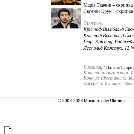
Марія Ткачик – скрипка
Євгеній Крук – скрипка
Програма:
Крістоф Віллібальд Ґлю
Крістоф Віллібальд Ґлюк
Ґеорґ Крістоф Ваґензей
Леопольд Кожелух. 12 і
Виконавці:
Наталія Свири
Концертні організації:
Л
Конкурс (фестиваль):
Мі
Джерело:
Львівська облас
© 2008-2026 Music-review Ukraine