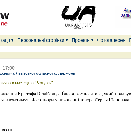
кації
Персональні сторінки
Проекти
Фотогалерея
, 17:00
дкевича Львівської обласної філармонії
ичного мистецтва "Віртуози"
родження Крістофа Віллібальда Ґлюка, композитора, який подару
, звучатимуть його твори у виконанні тенора Сергія Шаповала і
авесин