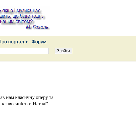
Про портал
Форум
вав нам класичну оперу та
 клавесиністки Наталії