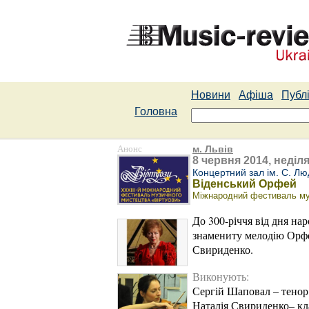
Новини
Афіша
Публі
Головна
Анонс
м. Львів
8 червня 2014, неділя
Концертний зал ім. С. Лю
Віденський Орфей
Міжнародний фестиваль муз
До 300-річчя від дня на
знамениту мелодію Орфея
Свириденко.
Виконують:
Сергій Шаповал – тенор
Наталія Свириденко– кл