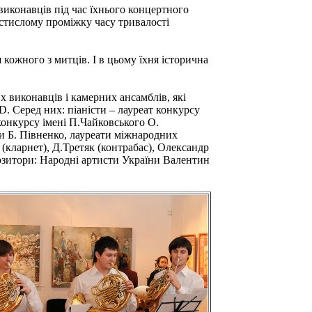
виконавців під час їхнього концертного
 стислому проміжку часу тривалості
 кожного з митців. І в цьому їхня історична
х виконавців і камерних ансамблів, які
 Серед них: піаністи – лауреат конкурсу
конкурсу імені П.Чайковського О.
и Б. Півненко, лауреати міжнародних
(кларнет), Д.Третяк (контрабас), Олександр
озитори: Народні артисти України Валентин