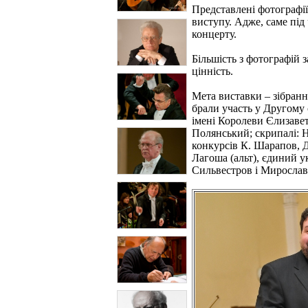
Представлені фотографії
виступу. Адже, саме під
концерту.
Більшість з фотографій 
цінність.
Мета виставки – зібранн
брали участь у Другому
імені Королеви Єлизавет
Полянський; скрипалі: 
конкурсів К. Шарапов, Д
Лагоша (альт), єдиний у
Сильвестров і Мирослав