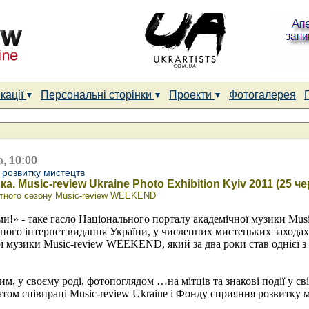
кації
Персональні сторінки
Проекти
Фотогалерея
, 10:00
розвитку мистецтв
. Music-review Ukraine Photo Exhibition Kyiv 2011 (25 че
ртного сезону Music-review WEEKEND
ми!» - таке гасло Національного порталу академічної музики Musi
ого інтернет видання України, у численних мистецьких заходах, 
ої музики Music-review WEEKEND, який за два роки став однієї 
м, у своєму роді, фотопоглядом …на мітців та знакові події у сві
ьтатом співпраці Music-review Ukraine і Фонду сприяння розвитку 