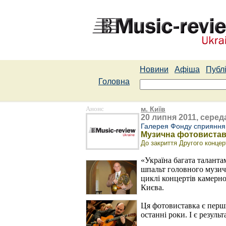
Новини
Афіша
Публі
Головна
Анонс
м. Київ
20 липня 2011, середа
Галерея Фонду сприяння 
Музична фотовиставка
До закриття Другого конце
«Україна багата таланта
шпальт головного музичн
циклі концертів камерн
Києва.
Ця фотовиставка є перши
останні роки. І є резул