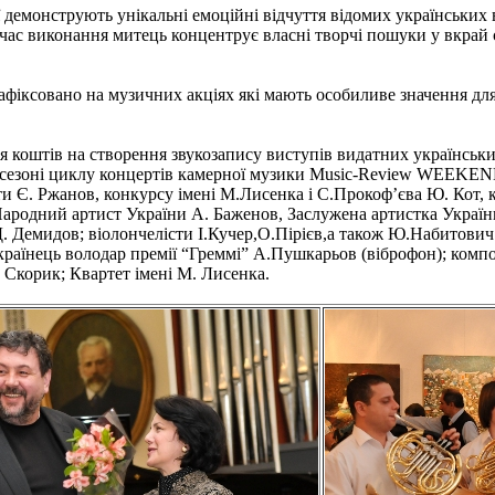
 демонструють унікальні емоційні відчуття відомих українських 
 час виконання митець концентрує власні творчі пошуки у вкрай
зафіксовано на музичних акціях які мають особиливе значення для
я коштів на створення звукозапису виступів видатних українськи
 сезоні циклу концертів камерної музики Music-Review WEEKEND.
и Є. Ржанов, конкурсу імені М.Лисенка і С.Прокоф’єва Ю. Кот, 
Народний артист України А. Баженов, Заслужена артистка Україн
. Демидов; віолончелісти І.Кучер,О.Пірієв,а також Ю.Набитович 
країнець володар премії “Греммі” А.Пушкарьов (віброфон); комп
 Скорик; Квартет імені М. Лисенка.