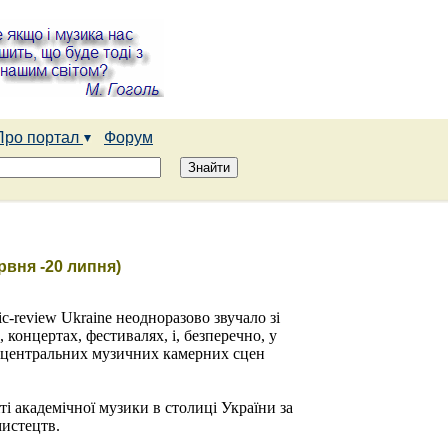
Про портал
Форум
рвня -20 липня)
c-review Ukraine неодноразово звучало зі
концертах, фестивалях, і, безперечно, у
з центральних музичних камерних сцен
ті академічної музики в столиці України за
мистецтв.