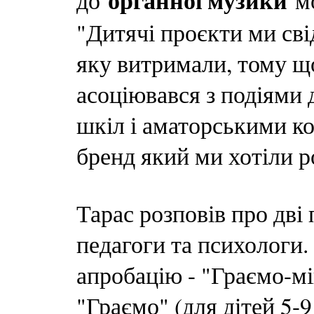
органної музики
до
мо
"Дитячі проєкти ми сві
яку витримали, тому щ
асоціювався з подіями 
шкіл і аматорськими ко
бренд який ми хотіли р
Тарас розповів про дві 
педагоги та психологи
апробацію - "Граємо-мін
"Граємо" (для дітей 5-9