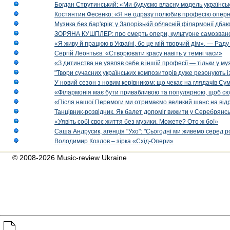
Богдан Струтинський: «Ми будуємо власну модель українсь
Костянтин Фесенко: «Я не одразу полюбив професію опер
Музика без бар'єрів: у Запорізькій обласній філармонії дбаю
ЗОРЯНА КУШПЛЕР: про смерть опери, культурне самозванст
«Я живу й працюю в Україні, бо це мій творчий дім», — Раду
Сергій Леонтьєв: «Створювати красу навіть у темні часи»
«З дитинства не уявляв себе в іншій професії — тільки у му
"Твори сучасних українських композиторів дуже резонують і
У новий сезон з новим керівником: що чекає на глядачів Сум
«Філармонія має бути привабливою та популярною, щоб сю
«Після нашої Перемоги ми отримаємо великий шанс на від
Танцівник-розвідник. Як балет допоміг вижити у Серебрянсь
«Уявіть собі своє життя без музики. Можете? Ото ж бо!»
Саша Андрусик, агенція "Ухо": "Сьогодні ми живемо серед р
Володимир Козлов – зірка «Схід-Опери»
© 2008-2026 Music-review Ukraine