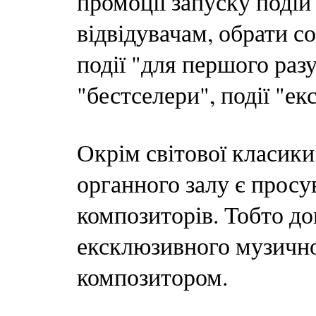
промоції запуску подій
відвідувачам, обрати со
події "для першого разу
"бестселери", події "екс
Окрім світової класики
органного залу є просу
композиторів. Тобто до
ексклюзивного музично
композитором.