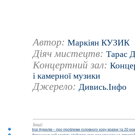
Автор:
Маркіян КУЗИК
Діяч мистецтв:
Тарас 
Концертний зал:
Концер
і камерної музики
Джерело:
Дивись.Інфо
Інші:
Ігор Курилів – про проблеми головного хору країни та 20 ро