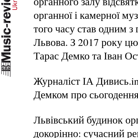
органного залу відсвят
органної і камерної муз
того часу став одним з
Львова. З 2017 року ц
Тарас Демко та Іван Ос
Журналіст ІА Дивись.in
Демком про сьогодення 
Львівський будинок орг
докорінно: сучасний ре