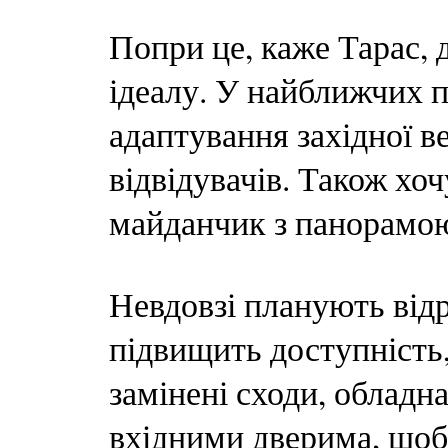
Попри це, каже Тарас, д
ідеалу. У найближчих п
адаптування західної в
відвідувачів. Також хо
майданчик з панорамою
Невдовзі планують відр
підвищить доступність,
замінені сходи, облад
вхідними дверима, щоб