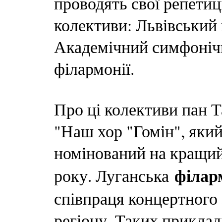
проводять свої репетиц
колективи: Львівський
Академічний симфонічн
філармонії.
Про ці колективи пан Т
"Наш хор "Гомін", яки
номінований на кращий 
філар
року. Луганська
співпраця концертного 
регіону. Таких приклад