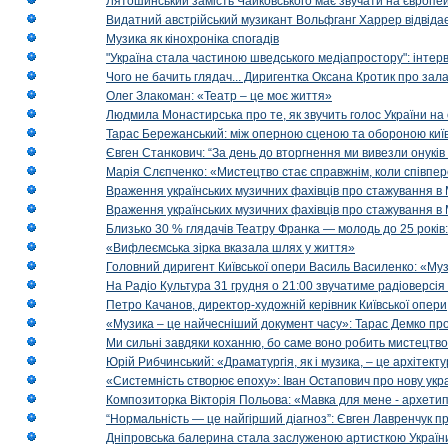
Лятошинський замість Чайковського має звучати на європейс
Видатний австрійський музикант Вольфганг Харрер відвідає
Музика як кінохроніка спогадів
"Україна стала частиною шведського медіапростору": інтерв
Чого не бачить глядач... Диригентка Оксана Кротик про зал
Олег Злакоман: «Театр – це моє життя»
Людмила Монастирська про те, як звучить голос України на 
Тарас Бережанський: між оперною сценою та обороною київ
Євген Станкович: “За день до вторгнення ми вивезли онуків
Марія Слєпченко: «Мистецтво стає справжнім, коли співпе
Враження українських музичних фахівців про стажування в 
Враження українських музичних фахівців про стажування в
Близько 30 % глядачів Театру Франка — молодь до 25 років
«Вифлеємська зірка вказала шлях у життя»
Головний диригент Київської опери Василь Василенко: «Муз
На Радіо Культура 31 грудня о 21:00 звучатиме радіоверсія 
Петро Качанов, директор-художній керівник Київської опери
«Музика – це найчесніший документ часу»: Тарас Демко про х
Ми сильні завдяки коханню, бо саме воно робить мистецтво
Юрій Рибчинський: «Драматургія, як і музика, – це архітект
«Системність створює епоху»: Іван Остапович про нову укра
Композиторка Вікторія Польова: «Мавка для мене - архетип м
“Нормальність — це найгірший діагноз”: Євген Лавренчук пр
Дніпровська балерина стала заслуженою артисткою Україн