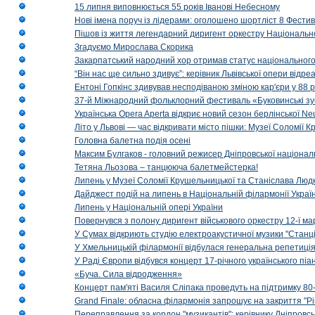
15 липня виповнюється 55 років Іванові Небесному
Нові імена поруч із лідерами: оголошено шортліст 8 Фест
Пішов із життя легендарний диригент оркестру Національн
Згадуємо Мирослава Скорика
Закарпатський народний хор отримав статус національног
“Він нас ще сильно здивує”: керівник Львівської опери відр
Ентоні Гопкінс здивував несподіваною зміною кар'єри у 88 ро
37-й Міжнародний фольклорний фестиваль «Буковинські зус
Українська Opera Aperta відкриє новий сезон берлінської Ne
Літо у Львові — час відкривати місто пішки: Музеї Соломії
Головна балетна подія осені
Максим Булгаков - головний режисер Дніпровської націонал
Тетяна Льозова – танцююча балетмейстерка!
Липень у Музеї Соломії Крушельницької та Станіслава Людк
Дайджест подій на липень в Національній філармонії Украї
Липень у Національній опері України
Повернувся з полону диригент військового оркестру 12-ї ма
У Сумах відкриють студію електроакустичної музики "Станці
У Хмельницькій філармонії відбулася генеральна репетиці
У Раді Європи відбувся концерт 17-річного українського пі
«Буча. Сила відродження»
Концерт пам'яті Василя Сліпака проведуть на підтримку 80
Grand Finale: обласна філармонія запрошує на закриття "Р
Переправлення за кордон "музикантів": керівнику Дніпровсь