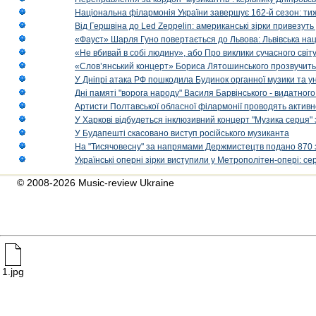
Національна філармонія України завершує 162-й сезон: ти
Від Гершвіна до Led Zeppelin: американські зірки привезуть
«Фауст» Шарля Гуно повертається до Львова: Львівська на
«Не вбивай в собі людину», або Про виклики сучасного світ
«Слов’янський концерт» Бориса Лятошинського прозвучить
У Дніпрі атака РФ пошкодила Будинок органної музики та у
Дні памяті "ворога народу" Василя Барвінського - видатного
Артисти Полтавської обласної філармонії проводять активно
У Харкові відбудеться інклюзивний концерт "Музика серця" 
У Будапешті скасовано виступ російського музиканта
На "Тисячовесну" за напрямами Держмистецтв подано 870 за
Українські оперні зірки виступили у Метрополітен-опері: с
© 2008-2026 Music-review Ukraine
1.jpg