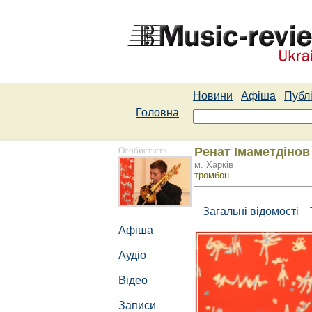
Новини
Афіша
Публі
Головна
Особистість
Ренат Імаметдінов
м. Харків
тромбон
Загальні відомості
Афіша
Аудіо
Відео
Записи