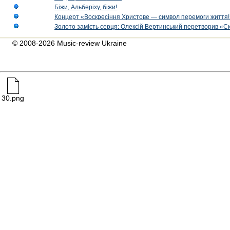
Біжи, Альберіху, біжи!
Концерт «Воскресіння Христове — символ перемоги життя!
Золото замість серця: Олексій Вертинський перетворив «С
© 2008-2026 Music-review Ukraine
30.png