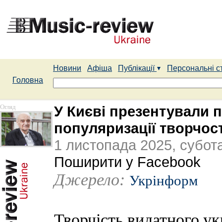
Новини
Афіша
Публікації
Персональні с
Головна
Огляд
У Києві презентували п
популяризації творчос
1 листопада 2025, субот
Поширити у Facebook
Джерело:
Укрінформ
Творчість видатного ук