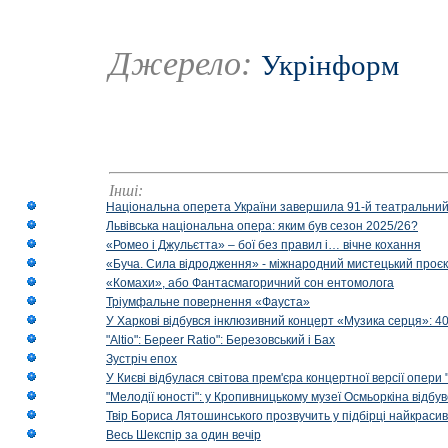
Джерело:
Укрінформ
Інші:
Національна оперета України завершила 91-й театральний
Львівська національна опера: яким був сезон 2025/26?
«Ромео і Джульєтта» – бої без правил і… вічне кохання
«Буча. Сила відродження» - міжнародний мистецький проєк
«Комахи», або Фантасмагоричний сон ентомолога
Тріумфальне повернення «Фауста»
У Харкові відбувся інклюзивний концерт «Музика серця»: 400
"Altio": Береer Ratio": Березовський і Бах
Зустріч епох
У Києві відбулася світова прем'єра концертної версії опери
"Мелодії юності": у Кропивницькому музеї Осмьоркіна відб
Твір Бориса Лятошинського прозвучить у підбірці найкраси
Весь Шекспір за один вечір