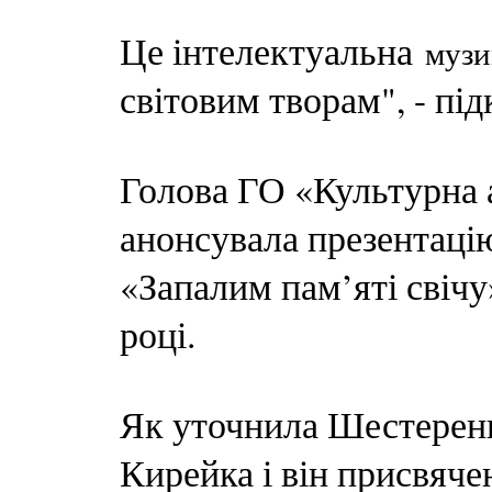
Це інтелектуальна
музи
світовим творам", - пі
Голова ГО «Культурна
анонсувала презентаці
«Запалим пам’яті свічу
році.
Як уточнила Шестеренк
Кирейка і він присвяче