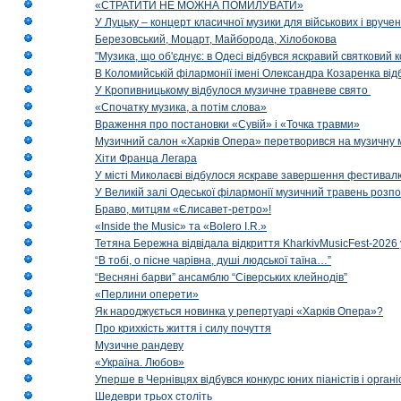
«СТРАТИТИ НЕ МОЖНА ПОМИЛУВАТИ»
У Луцьку – концерт класичної музики для військових і вруче
Березовський, Моцарт, Майборода, Хілобокова
"Музика, що об'єднує: в Одесі відбувся яскравий святковий
В Коломийській філармонії імені Олександра Козаренка відб
У Кропивницькому відбулося музичне травневе свято
«Спочатку музика, а потім слова»
Враження про постановки «Сувій» і «Точка травми»
Музичний салон «Харків Опера» перетворився на музичну мап
Хіти Франца Легара
У місті Миколаєві відбулося яскраве завершення фестивал
У Великій залі Одеської філармонії музичний травень розп
Браво, митцям «Єлисавет-ретро»!
«Inside the Music» та «Bolero I.R.»
Тетяна Бережна відвідала відкриття KharkivMusicFest-2026 
“В тобі, о пісне чарівна, душі людської таїна…”
“Весняні барви” ансамблю “Сіверських клейнодів”
«Перлини оперети»
Як народжується новинка у репертуарі «Харків Опера»?
Про крихкість життя і силу почуття
Музичне рандеву
«Україна. Любов»
Уперше в Чернівцях відбувся конкурс юних піаністів і орг
Шедеври трьох століть