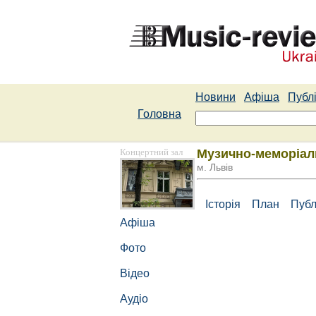
Новини
Афіша
Публі
Головна
Концертний зал
Музично-меморіал
м. Львів
Історія
План
Публ
Афіша
Фото
Відео
Аудіо