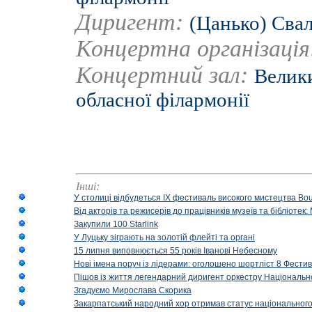
Диригент:
(Цанько) Сва
Концертна організаці
Концертний зал:
Велики
обласної філармонії
Інші:
У столиці відбудеться IX фестиваль високого мистецтва Bouq
Від акторів та режисерів до працівників музеїв та бібліоте
Закупили 100 Starlink
У Луцьку зіграють на золотій флейті та органі
15 липня виповнюється 55 років Іванові Небесному
Нові імена поруч із лідерами: оголошено шортліст 8 Фест
Пішов із життя легендарний диригент оркестру Національн
Згадуємо Мирослава Скорика
Закарпатський народний хор отримав статус національног