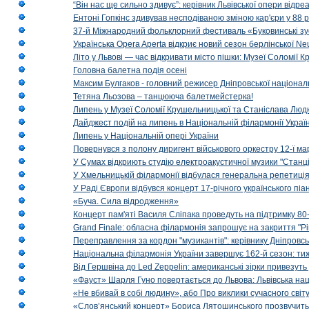
“Він нас ще сильно здивує”: керівник Львівської опери відр
Ентоні Гопкінс здивував несподіваною зміною кар'єри у 88 ро
37-й Міжнародний фольклорний фестиваль «Буковинські зус
Українська Opera Aperta відкриє новий сезон берлінської Ne
Літо у Львові — час відкривати місто пішки: Музеї Соломії
Головна балетна подія осені
Максим Булгаков - головний режисер Дніпровської націонал
Тетяна Льозова – танцююча балетмейстерка!
Липень у Музеї Соломії Крушельницької та Станіслава Людк
Дайджест подій на липень в Національній філармонії Украї
Липень у Національній опері України
Повернувся з полону диригент військового оркестру 12-ї ма
У Сумах відкриють студію електроакустичної музики "Станці
У Хмельницькій філармонії відбулася генеральна репетиці
У Раді Європи відбувся концерт 17-річного українського пі
«Буча. Сила відродження»
Концерт пам'яті Василя Сліпака проведуть на підтримку 80
Grand Finale: обласна філармонія запрошує на закриття "Р
Переправлення за кордон "музикантів": керівнику Дніпровсь
Національна філармонія України завершує 162-й сезон: ти
Від Гершвіна до Led Zeppelin: американські зірки привезуть
«Фауст» Шарля Гуно повертається до Львова: Львівська на
«Не вбивай в собі людину», або Про виклики сучасного світ
«Слов’янський концерт» Бориса Лятошинського прозвучить