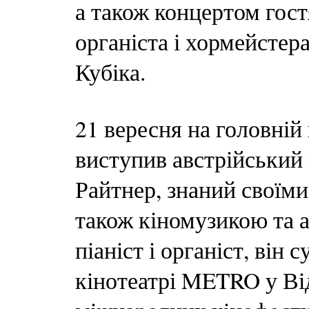
а також концертом гост
органіста і хормейстер
Кубіка.
21 вересня на головній
виступив австрійський
Райтнер, знаний своїми
також кіномузикою та 
піаніст і органіст, він
кінотеатрі METRO у Від