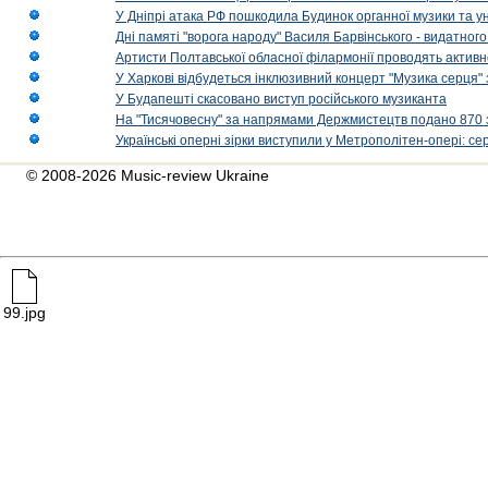
У Дніпрі атака РФ пошкодила Будинок органної музики та у
Дні памяті "ворога народу" Василя Барвінського - видатного
Артисти Полтавської обласної філармонії проводять активно
У Харкові відбудеться інклюзивний концерт "Музика серця" 
У Будапешті скасовано виступ російського музиканта
На "Тисячовесну" за напрямами Держмистецтв подано 870 за
Українські оперні зірки виступили у Метрополітен-опері: с
© 2008-2026 Music-review Ukraine
99.jpg