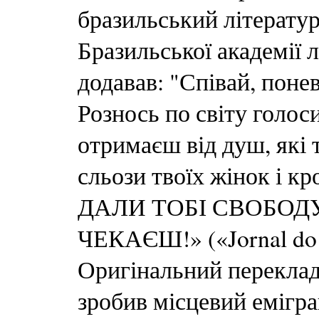
бразильський літератур
Бразильської академії 
додавав: "Співай, поне
Рознось по світу голос
отримаєш від душ, які 
сльози твоїх жінок і к
ДАЛИ ТОБІ СВОБОДУ
ЧЕКАЄШ!» («Jornal do B
Оригінальний переклад
зробив місцевий емігра