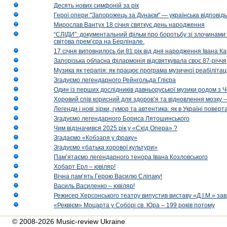
Десять нових симфоній за рік
Герої опери "Запорожець за Дунаєм" — українська відповід
Мирослав Вантух 18 січня святкує день народження
“СЛІДИ”: документальний фільм про боротьбу зі злочинами 
світова прем’єра на Берлінале.
17 січня виповнилось би 81 рік від дня народження Івана К
Запорізька обласна філармонія відсвяткувала своє 87-річчя
Музика як терапія: як працює програма музичної реабілітаці
Згадуємо легендарного Рейнгольда Глієра
Один із перших дослідників давньоруської музики родом з 
Хоровий спів корисний для здоров’я та відновлення мозку
Легенди і нові зірки, гумор та автентика: як в Україні пове
Згадуємо легендарного Бориса Лятошинського
Чим відзначився 2025 рік у «Схід Опера» ?
Згадаємо «Кобзаря у фраку»
Згадуємо «батька хорової культури»
Пам’ятаємо легендарного тенора Івана Козловського
Хобарт Ерл – ювіляр!
Вічна пам’ять Герою Василю Сліпаку!
Василь Василенко – ювіляр!
Режисер Херсонського театру випустив виставу «Д.І.М.» за
«Реквієм» Моцарта у Соборі св. Юра – 199 років потому
© 2008-2026 Music-review Ukraine