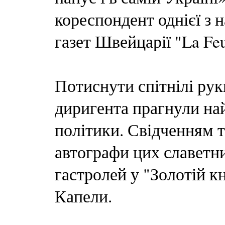
кореспондент однієї з
газет Швейцарії "La Feui
Потиснути спітнілі рук
диригента прагнули най
політики. Свідченням т
автографи цих славетни
гастролей у "Золотій к
Капели.