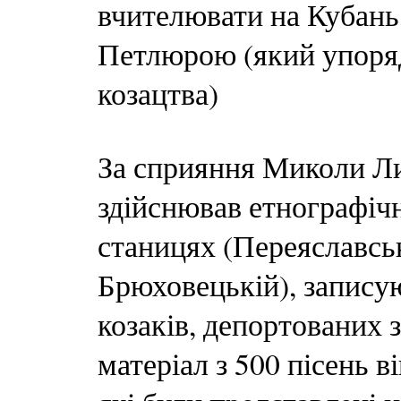
вчителювати на Кубань
Петлюрою (який упоряд
козацтва)
За сприяння Миколи Ли
здійснював етнографічн
станицях (Переяславськ
Брюховецькій), записую
козаків, депортованих з
матеріал з 500 пісень 