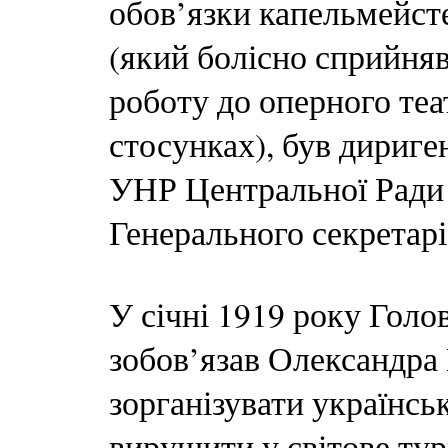
обов’язки капельмейст
(який болісно сприйняв
роботу до оперного теа
стосунках), був дириге
УНР Центральної Ради 
Генерального секретарі
У січні 1919 року Гол
зобов’язав Олександра
зорганізувати українсь
вирушити у світове тур