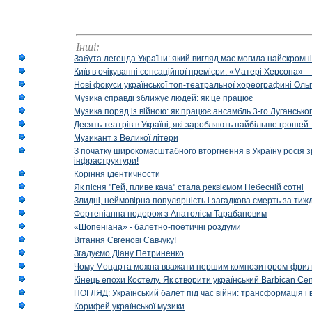
Інші:
Забута легенда України: який вигляд має могила найскромніш
Київ в очікуванні сенсаційної прем’єри: «Матері Херсона» 
Нові фокуси української топ-театральної хореографині Оль
Музика справді зближує людей: як це працює
Музика поряд із війною: як працює ансамбль 3-го Лугансько
Десять театрів в Україні, які заробляють найбільше гроше
Музикант з Великої літери
З початку широкомасштабного вторгнення в Україну росія з
інфраструктури!
Коріння ідентичности
Як пісня "Гей, пливе кача" стала реквіємом Небесній сотні
Злидні, неймовірна популярність і загадкова смерть за тиж
Фортепіанна подорож з Анатолієм Тарабановим
«Шопеніана» - балетно-поетичні роздуми
Вітання Євгенові Савчуку!
Згадуємо Діану Петриненко
Чому Моцарта можна вважати першим композитором-фри
Кінець епохи Костелу. Як створити український Barbican Cen
ПОГЛЯД: Український балет під час війни: трансформація і 
Корифей української музики