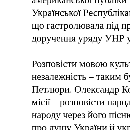
Української Республікан
що гастролювала під п
доручення уряду УНР у
Розповісти мовою куль
незалежність – таким б
Петлюри. Олександр К
місії – розповісти нар
народу через його пісн
про душу України й укра