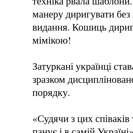
техніка рвала шаблони.
манеру диригувати без 
видання. Кошиць дириг
мімікою!
Затуркані українці ста
зразком дисципліновано
порядку.
«Судячи з цих співаків
панує і в самій Україні