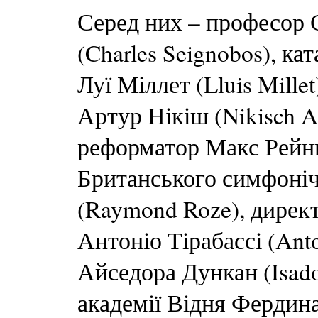
Серед них – професор
(Charles Seignobos), к
Луї Міллет (Lluis Mille
Артур Нікіш (Nikisch A
реформатор Макс Рейнг
Британського симфоніч
(Raymond Roze), директ
Антоніо Тірабассі (Anto
Айседора Дункан (Isad
академії Відня Фердина