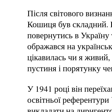
Після світового визнан
Кошиця був складний. 
повернутись в Україну т
ображався на українськ
цікавилась чи я живий
пустиня і порятунку че
У 1941 році він переїх
освітньої референтури
викладати на диригент