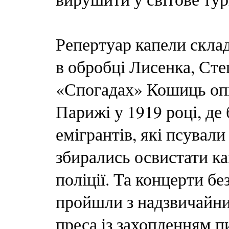
Репертуар капели склад
в обробці Лисенка, Ст
«Спогадах» Кошиць опи
Парижі у 1919 році, де
емігрантів, які псувал
збирались освистати ка
поліції. Та концерти бе
пройшли з надзвичайни
преса із захопленням п