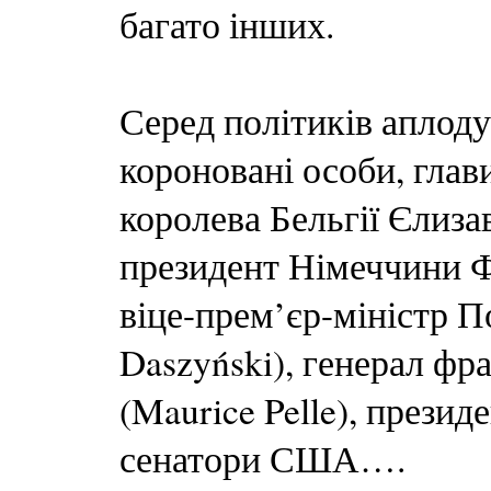
багато інших.
Серед політиків апло
короновані особи, глав
королева Бельгії Єлизаве
президент Німеччини Фр
віце-прем’єр-міністр П
Daszyński), генерал фр
(Maurice Pelle), презид
сенатори США….