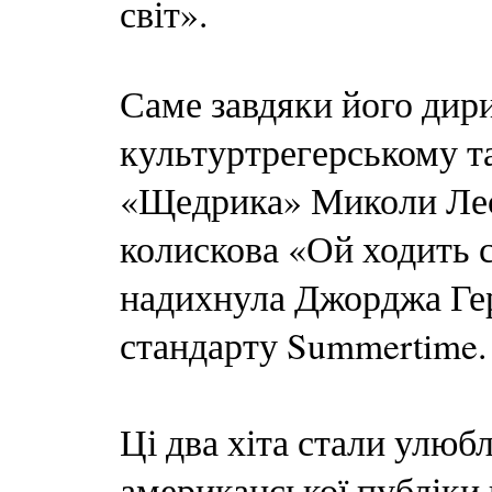
світ».
Саме завдяки його дир
культуртрегерському та
«Щедрика» Миколи Леон
колискова «Ой ходить с
надихнула Джорджа Гер
стандарту Summertime.
Ці два хіта стали улюб
американської публіки 