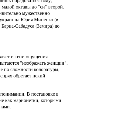
 лишь порадоваться тому,
 малой октавы до "си" второй.
удивительно мужественно
 украинца Юрия Миненко (в
 Барна-Сабадуса (Земира) до
авляет и тени ощущения
пытаются "изображать женщин",
е по сложности колоратуры,
спрях обретает некий
 понимании. В постановке в
не как марионетки, которыми
нами.