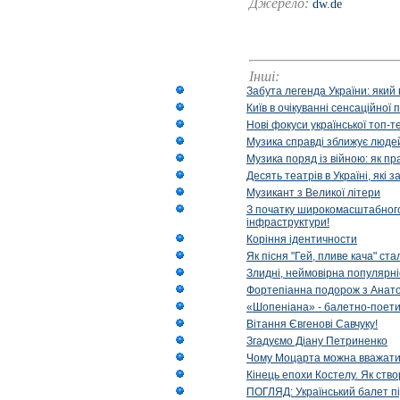
Джерело:
dw.de
Інші:
Забута легенда України: який 
Київ в очікуванні сенсаційно
Нові фокуси української топ-
Музика справді зближує людей
Музика поряд із війною: як п
Десять театрів в Україні, як
Музикант з Великої літери
З початку широкомасштабного 
інфраструктури!
Коріння ідентичности
Як пісня "Гей, пливе кача" ст
Злидні, неймовірна популярні
Фортепіанна подорож з Анат
«Шопеніана» - балетно-поети
Вітання Євгенові Савчуку!
Згадуємо Діану Петриненко
Чому Моцарта можна вважат
Кінець епохи Костелу. Як ство
ПОГЛЯД: Український балет пі