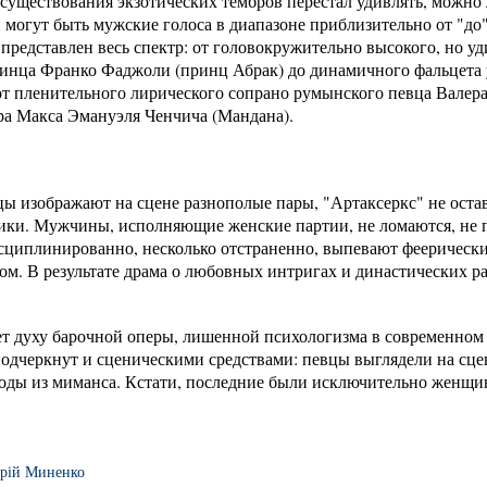
т существования экзотических тембров перестал удивлять, можно
 могут быть мужские голоса в диапазоне приблизительно от "до"
 представлен весь спектр: от головокружительно высокого, но 
нтинца Франко Фаджоли (принц Абрак) до динамичного фальцета
 от пленительного лирического сопрано румынского певца Валера
ра Макса Эмануэля Ченчича (Мандана).
вцы изображают на сцене разнополые пары, "Артаксеркс" не ост
тики. Мужчины, исполняющие женские партии, не ломаются, не 
сциплинированно, несколько отстраненно, выпевают феерически
м. В результате драма о любовных интригах и династических ра
ет духу барочной оперы, лишенной психологизма в современном
подчеркнут и сценическими средствами: певцы выглядели на сце
воды из миманса. Кстати, последние были исключительно женщи
рій Миненко