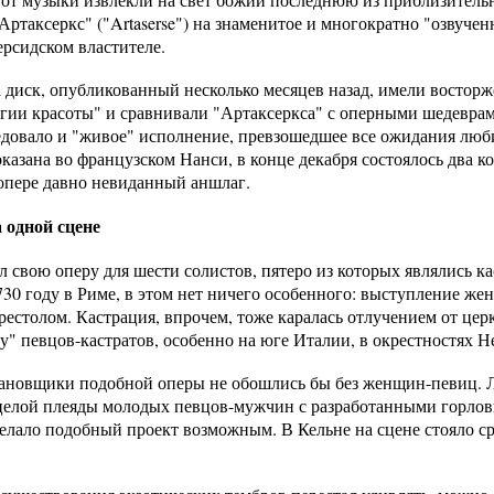
ртаксеркс" ("Artaserse") на знаменитое и многократно "озвучен
ерсидском властителе.
 диск, опубликованный несколько месяцев назад, имели востор
гии красоты" и сравнивали "Артаксеркса" с оперными шедеврами
ледовало и "живое" исполнение, превзошедшее все ожидания люби
оказана во французском Нанси, в конце декабря состоялось два 
опере давно невиданный аншлаг.
 одной сцене
 свою оперу для шести солистов, пятеро из которых являлись ка
730 году в Риме, в этом нет ничего особенного: выступление же
естолом. Кастрация, впрочем, тоже каралась отлучением от церк
у" певцов-кастратов, особенно на юге Италии, в окрестностях Н
тановщики подобной оперы не обошлись бы без женщин-певиц. 
 целой плеяды молодых певцов-мужчин с разработанными горлов
лало подобный проект возможным. В Кельне на сцене стояло ср