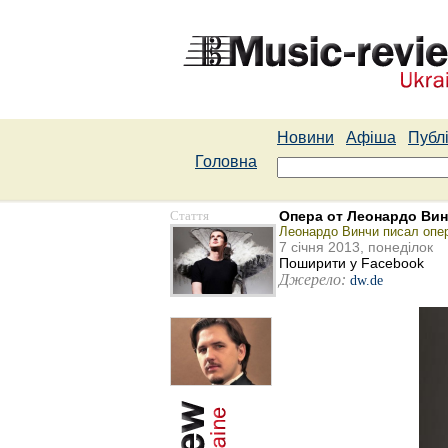
Новини
Афіша
Публі
Головна
Стаття
Опера от Леонардо Ви
Леонардо Винчи писал опер
7 січня 2013, понеділок
Поширити у Facebook
Джерело:
dw.de