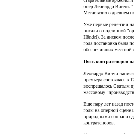
опер Леонардо Винчи: "А
Метастазио о древнем п
Уже первые рецензии на
писали о подлинной "ор
Händel). За диском пос
года постановка была п
обеспечивших местной 
Пять контратеноров на
Леонардо Винчи написал
премьера состоялась в 1
воспрещалось Святым пр
массовому "производств
Еще пару лет назад пос
годы на оперной сцене
природными сопрано сде
контратеноров.