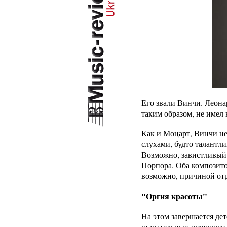
Его звали Винчи. Леона
таким образом, не имел
Как и Моцарт, Винчи не 
слухами, будто талантли
Возможно, завистливый 
Порпора. Оба композито
возможно, причиной отр
"Оргия красоты"
На этом завершается де
старательные археологи