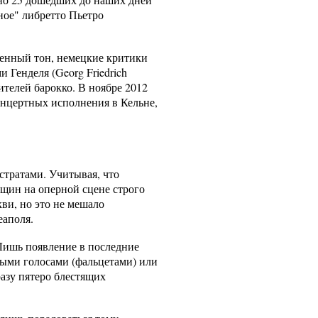
ное" либретто Пьетро
женный тон, немецкие критики
 Генделя (Georg Friedrich
телей барокко. В ноябре 2012
концертных исполнения в Кельне,
стратами. Учитывая, что
нщин на оперной сцене строго
ви, но это не мешало
еаполя.
Лишь появление в последние
ыми голосами (фальцетами) или
азу пятеро блестящих