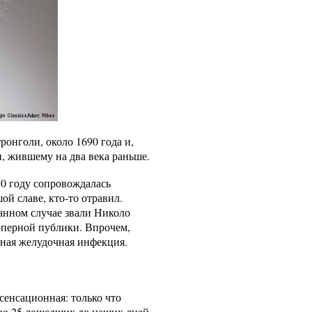
ронголи, около 1690 года и,
, жившему на два века раньше.
30 году сопровождалась
ой славе, кто-то отравил.
анном случае звали Николо
оперной публики. Впрочем,
рная желудочная инфекция.
сенсационная: только что
ьно 25 дошедших до наших дней