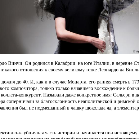
рдо Винчи. Он родился в Калабрии, на юге Италии, в деревне Ст
 никакого отношения к своему великому тезке Леонардо да Винчи
дожил до 40. И, как и в случае Моцарта, его ранняя смерть в 17
вого композитора, только-только начавшего восхождение к больш
коллега-конкурент. Называли даже конкретное имя: Сальери в д
ра соперничали за благосклонность неаполитанской и римской 
авления был не подмешанный в чашку шоколада яд, а элемента
тективно-клубничная часть истории и начинается по-настоящему 
 от музыки извлекли на свет божий последнюю из приблизител