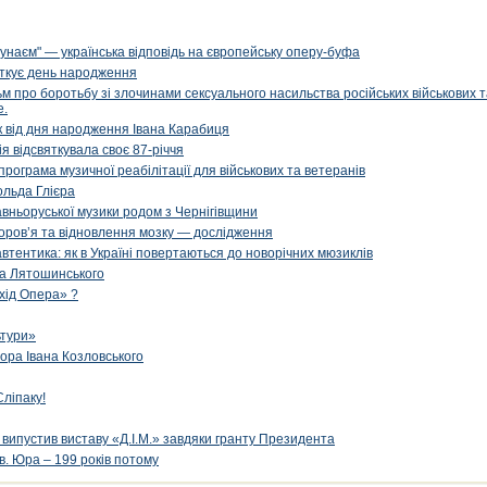
унаєм" — українська відповідь на європейську оперу-буфа
яткує день народження
м про боротьбу зі злочинами сексуального насильства російських військових 
е.
ік від дня народження Івана Карабиця
я відсвяткувала своє 87-річчя
програма музичної реабілітації для військових та ветеранів
ольда Глієра
авньоруської музики родом з Чернігівщини
оров’я та відновлення мозку — дослідження
 автентика: як в Україні повертаються до новорічних мюзиклів
са Лятошинського
Схід Опера» ?
ьтури»
ора Івана Козловського
ліпаку!
випустив виставу «Д.І.М.» завдяки гранту Президента
в. Юра – 199 років потому