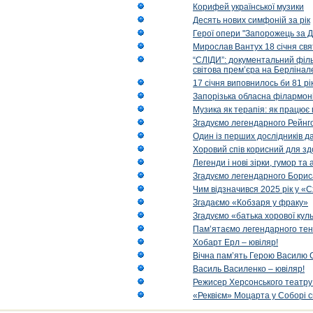
Корифей української музики
Десять нових симфоній за рік
Герої опери "Запорожець за Д
Мирослав Вантух 18 січня св
“СЛІДИ”: документальний філь
світова прем’єра на Берлінал
17 січня виповнилось би 81 р
Запорізька обласна філармоні
Музика як терапія: як працює 
Згадуємо легендарного Рейнг
Один із перших дослідників д
Хоровий спів корисний для зд
Легенди і нові зірки, гумор та
Згадуємо легендарного Бори
Чим відзначився 2025 рік у «
Згадаємо «Кобзаря у фраку»
Згадуємо «батька хорової кул
Пам’ятаємо легендарного тен
Хобарт Ерл – ювіляр!
Вічна пам’ять Герою Василю С
Василь Василенко – ювіляр!
Режисер Херсонського театру 
«Реквієм» Моцарта у Соборі с