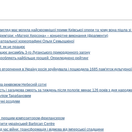
вигляд має могила найскромнішої прими Київської опери та чому вона пішла зі с
ї прем’єри: «Матері Херсона» – концертне виконання (фрагменти)
театральної хореографині Ольги Семьошкіної
: як це працює
рацює ансамбль 3-го Луганського прикордонного загону
і заробляють найбільше грошей. Оприлюднено рейтинг
вторгнення в Україну росія зруйнувала і пошкодила 1685 пам’яток культурної
ала реквіємом Небесній сотні
сть і загадкова смерть за тиждень після пологів: минає 126 років з дня народ
олієм Тарабановим
чні роздуми
и першим композитором-фрилансером
рити український Barbican Centre
д час війни: трансформація і відмова від імперської спадщини