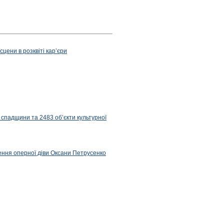
цени в розквіті карʼєри
 спадщини та 2483 об’єкти культурної
ження оперної діви Оксани Петрусенко