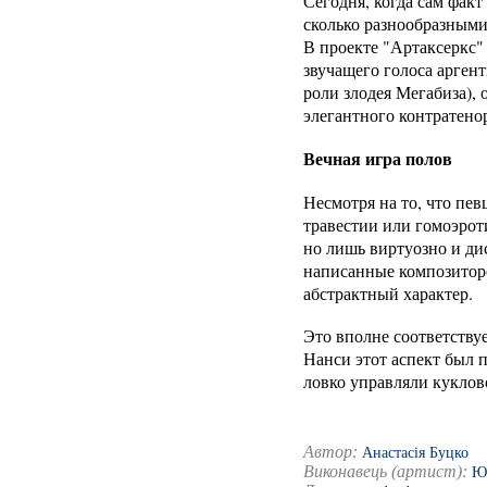
Сегодня, когда сам фак
сколько разнообразными
В проекте "Артаксеркс"
звучащего голоса арге
роли злодея Мегабиза),
элегантного контратено
Вечная игра полов
Несмотря на то, что пе
травестии или гомоэро
но лишь виртуозно и ди
написанные композиторо
абстрактный характер.
Это вполне соответству
Нанси этот аспект был 
ловко управляли кукло
Автор:
Анастасія Буцко
Виконавець (артист):
Ю