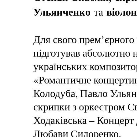
Ульянченко
віолон
та
Для свого прем’єрного 
підготував абсолютно н
українських композитор
«Романтичне концертин
Колодуба, Павло Ульян
скрипки з оркестром Є
Ходаківська – Концерт 
Любави Сидоренко.