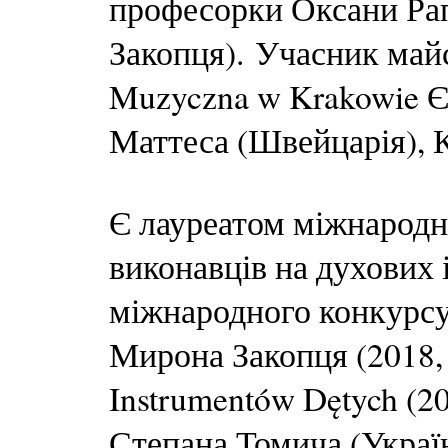
професорки Оксани Рап
Закопця). Учасник май
Muzyczna w Krakowie Є
Маттеса (Швейцарія), 
Є лауреатом міжнародн
виконавців на духових
міжнародного конкурсу
Мирона Закопця (2018, У
Instrumentów Dętych (2
Степана Томича (Украї