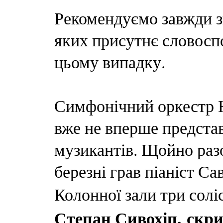
Рекомендуємо завжди зв
яких присутнє словосп
цьому випадку.
Симфонічний оркестр Н
вже не вперше предста
музикантів. Щойно раз
березні грав піаніст Са
Колонної зали три солі
Степан Сивохіп,
скри