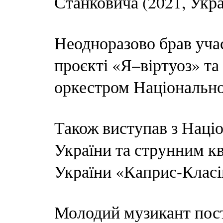
Станковича (2021, Укра
Неодноразово брав уча
проєкті «Я–віртуоз» та
оркестром Національно
Також виступав з Наці
України та струнним к
України «Каприс-Класі
Молодий музикант пос