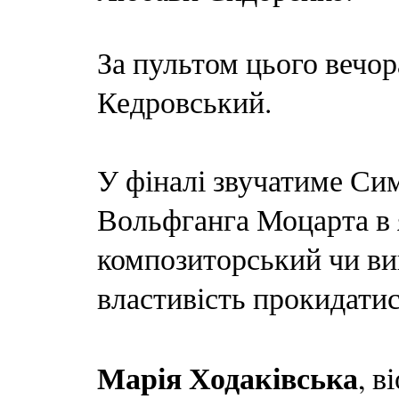
За пультом цього вечор
Кедровський.
У фіналі звучатиме С
Вольфганга Моцарта в я
композиторський чи вик
властивість прокидатис
Марія Ходаківська
, в