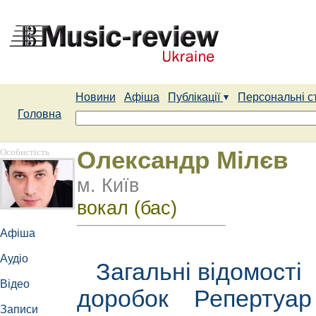
Новини
Афіша
Публікації
Персональні с
Головна
Особистість
Олександр Мілєв
м. Київ
вокал (бас)
Афіша
Аудіо
Загальні відомості
Відео
доробок
Репертуа
Записи