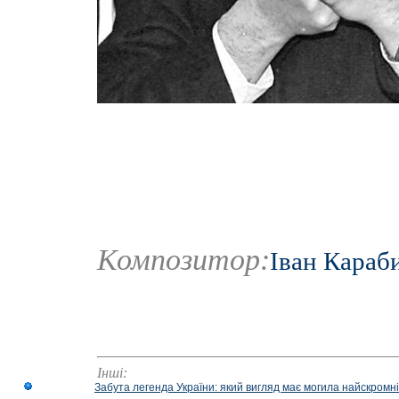
Композитор:
Іван Караб
Інші:
Забута легенда України: який вигляд має могила найскромніш