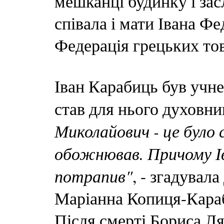
мешканці будинку і зас
співала і мати Івана Фе
Федерація грецьких то
Іван Карабиць був учн
став для нього духовни
Миколайович - це було 
обожнював. Причому Ів
потрапив"
, - згадувал
Маріанна Копиця-Караб
Після смерті Бориса Л