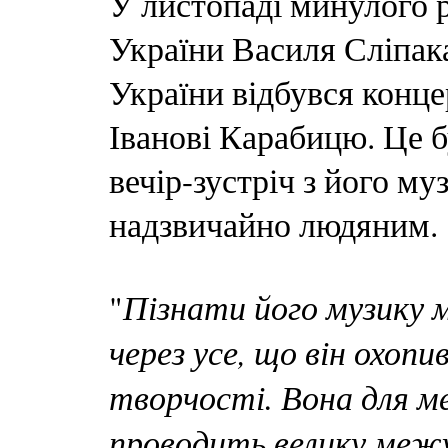
У листопаді минулого р
України Василя Сліпака
України відбувся конце
Іванові Карабицю. Це б
вечір-зустріч з його м
надзвичайно людяним.
Пізнати його музику 
"
через усе, що він охопи
творчості. Вона для м
проводить велику межу