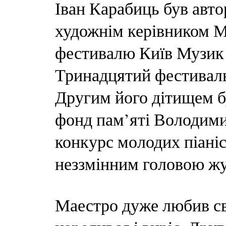
Іван Карабиць був авто
художнім керівником 
фестивалю Київ Музик Ф
Тринадцятий фестиваль
Другим його дітищем 
фонд пам’яті Володим
конкурс молодих піаніс
неззмінним головою жур
Маестро дуже любив св