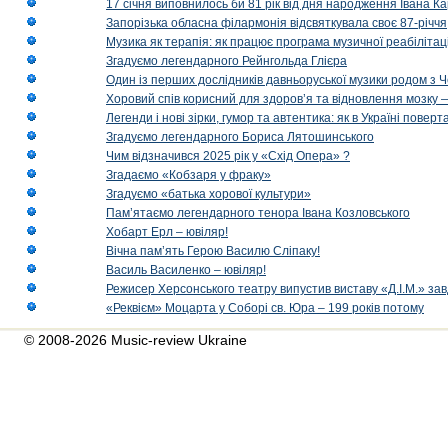
17 січня виповнилось би 81 рік від дня народження Івана К
Запорізька обласна філармонія відсвяткувала своє 87-річчя
Музика як терапія: як працює програма музичної реабілітаці
Згадуємо легендарного Рейнгольда Глієра
Один із перших дослідників давньоруської музики родом з 
Хоровий спів корисний для здоров’я та відновлення мозку
Легенди і нові зірки, гумор та автентика: як в Україні пове
Згадуємо легендарного Бориса Лятошинського
Чим відзначився 2025 рік у «Схід Опера» ?
Згадаємо «Кобзаря у фраку»
Згадуємо «батька хорової культури»
Пам’ятаємо легендарного тенора Івана Козловського
Хобарт Ерл – ювіляр!
Вічна пам’ять Герою Василю Сліпаку!
Василь Василенко – ювіляр!
Режисер Херсонського театру випустив виставу «Д.І.М.» за
«Реквієм» Моцарта у Соборі св. Юра – 199 років потому
© 2008-2026 Music-review Ukraine