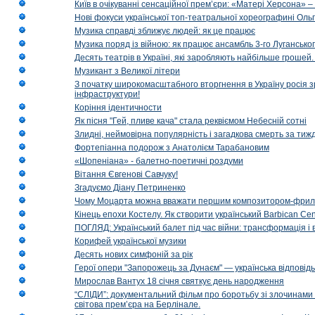
Київ в очікуванні сенсаційної прем’єри: «Матері Херсона» 
Нові фокуси української топ-театральної хореографині Оль
Музика справді зближує людей: як це працює
Музика поряд із війною: як працює ансамбль 3-го Лугансько
Десять театрів в Україні, які заробляють найбільше гроше
Музикант з Великої літери
З початку широкомасштабного вторгнення в Україну росія з
інфраструктури!
Коріння ідентичности
Як пісня "Гей, пливе кача" стала реквіємом Небесній сотні
Злидні, неймовірна популярність і загадкова смерть за тиж
Фортепіанна подорож з Анатолієм Тарабановим
«Шопеніана» - балетно-поетичні роздуми
Вітання Євгенові Савчуку!
Згадуємо Діану Петриненко
Чому Моцарта можна вважати першим композитором-фри
Кінець епохи Костелу. Як створити український Barbican Cen
ПОГЛЯД: Український балет під час війни: трансформація і 
Корифей української музики
Десять нових симфоній за рік
Герої опери "Запорожець за Дунаєм" — українська відповід
Мирослав Вантух 18 січня святкує день народження
“СЛІДИ”: документальний фільм про боротьбу зі злочинами 
світова прем’єра на Берлінале.