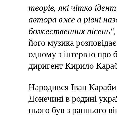
творів, які чітко іден
автора вже а рівні назв
божественних пісень", 
його музика розповідає 
одному з інтерв'ю про 
диригент Кирило Кара
Народився Іван Карабиц
Донечині в родині украї
нього був з раннього в