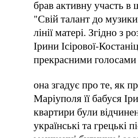
брав активну участь в 
"Свій талант до музик
лінії матері. Згідно з
Ірини Ісірової-Костаніц
прекрасними голосами 
она згадує про те, як п
Маріуполя її бабуся Іри
квартири були відчинен
українські та грецькі п